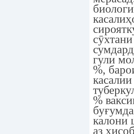
биолог
касалиҳ
сироятк
сӯхтани
сумдард
гули мо
%, баро
касалии
туберку
% вакси
буғумда
калони 
аз хисо