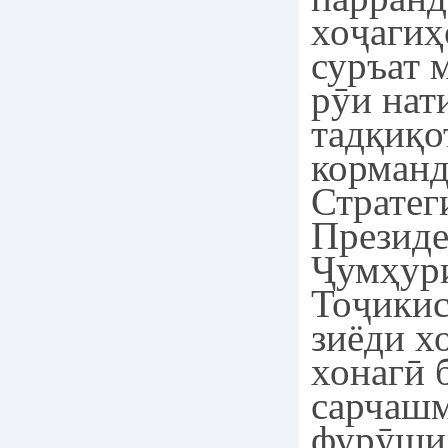
хоҷагиҳ
суръат 
рӯи нат
тадқиқо
корманд
Стратег
Презид
Ҷумҳур
Тоҷикис
зиёди х
хонагӣ 
сарчашм
фурӯши