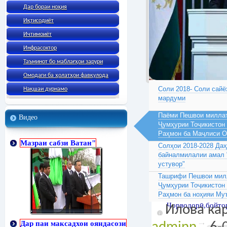
Дар бораи ноҳия
Иқтисодиёт
Ичтимоиёт
Инфрасохтор
Таъминот бо маблағҳои зарури
Омодаги ба ҳолатҳои фавқулода
Соли 2018- Соли сайё
Нақшаи дурнамо
мардуми
Паёми Пешвои миллат
Видео
Ҷумҳурии Тоҷикистон
Раҳмон ба Маҷлиси 
Мазраи сабзи Ватан"
Солҳои 2018-2028 Да
байналмилалии амал 
устувор"
Ташрифи Пешвои милл
Ҷумҳурии Тоҷикистон
Раҳмон ба ноҳияи Му
Чорводорӣ,бойто
Илова кар
Дар паи максадхои ояндасози