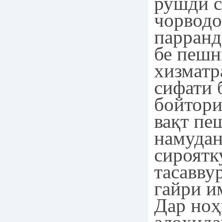
рушди с
чорводо
парранд
бе пеш
хизматр
сифати 
бойтори
вақт пе
намудан
сироятк
тасавву
гайри и
Дар ноҳ