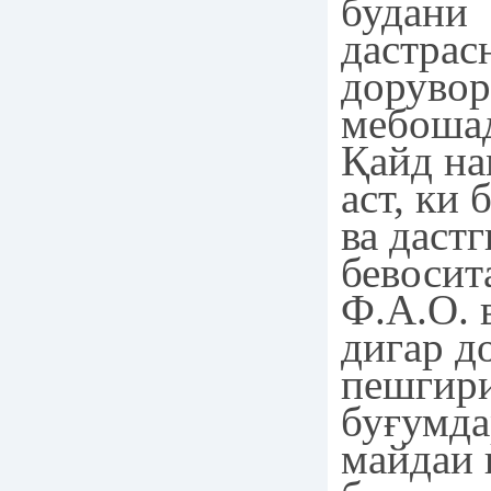
будани
дастрас
дорувор
мебоша
Қайд на
аст, ки 
ва даст
бевосит
Ф.А.О. 
дигар д
пешгири
буғумда
майдаи 