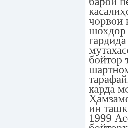
барои 
касалиҳ
чорвои 
шохдор
гардида
мутахас
бойтор 
шартно
тарафай
карда м
Ҳамзамо
ин ташк
1999 Ас
бойторҳ