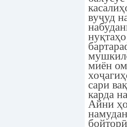
касалиҳ
вуҷуд н
набудан
нуқтаҳо
бартара
мушкил
миён ом
хоҷагиҳ
сари ва
карда н
Айни ҳо
намудан
бойторӣ