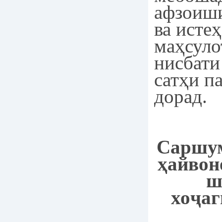
афзоиш
ва исте
маҳсуло
нисбати
сатҳи п
дорад.
Саршу
ҳайвон
ш
хоҷаг