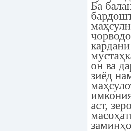
Ба бала
бардош
маҳсулн
чорводо
кардани
мустаҳк
он ва д
зиёд на
маҳсуло
имкония
аст, зер
масоҳат
заминҳ