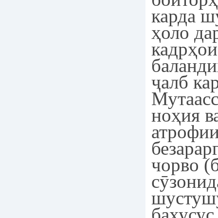
карда ш
ҳоло да
кадрҳои
баланди
ҷалб ка
Мутаасс
ноҳия в
атрофии
безарар
чорво (
сӯзонид
шустуш
бахусус