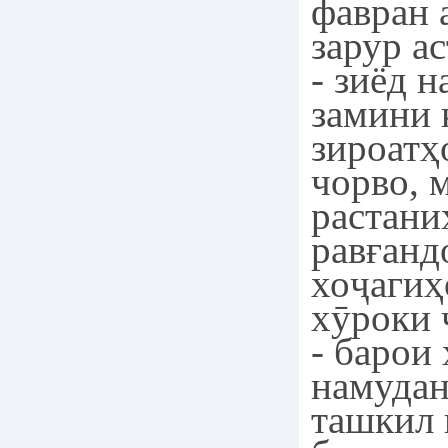
фавран 
зарур ас
- зиёд 
замини
зироатҳ
чорво, 
растани
равғанд
хоҷагиҳ
хӯроки 
- барои
намудан
ташкил 