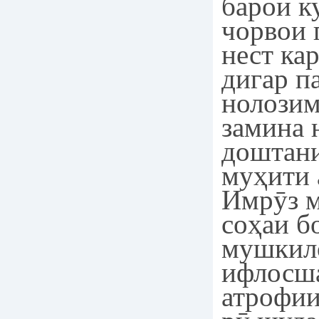
барои к
чорвои 
нест ка
дигар п
нолозим
замина 
доштани
муҳити 
Имрӯз м
соҳаи б
мушкил
ифлосш
атрофии