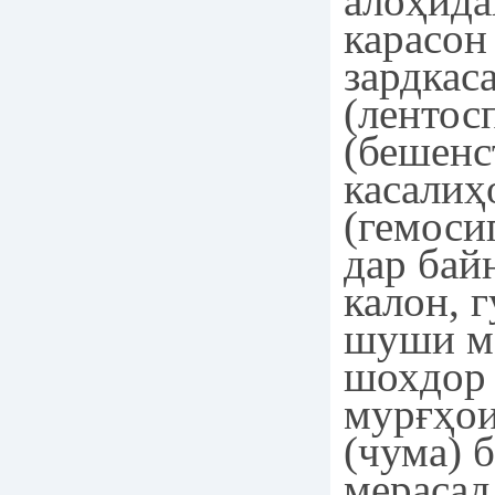
алоҳида
карасон
зардкас
(лентос
(бешенс
касалиҳ
(гемоси
дар бай
калон, г
шуши м
шохдор 
мурғҳои
(чума) 
мерасад