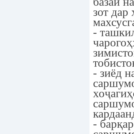
базаи н
зот дар
махсусг
- ташки
чарогоҳ
зимист
тобисто
- зиёд 
саршумо
хоҷагиҳ
саршум
кардаан
- барқа
саршумо