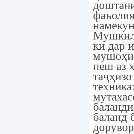
доштани
фаъолия
намекун
Мушкило
ки дар 
мушоҳид
пеш аз 
таҷҳизо
техника
мутахас
баланди
баланд 
дорувор