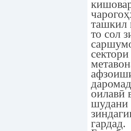
кишова
чарогоҳ
ташкил 
то сол 
саршумо
сектори
метавон
афзоиш
даромад
оилавӣ 
шудани 
зиндаги
гардад.