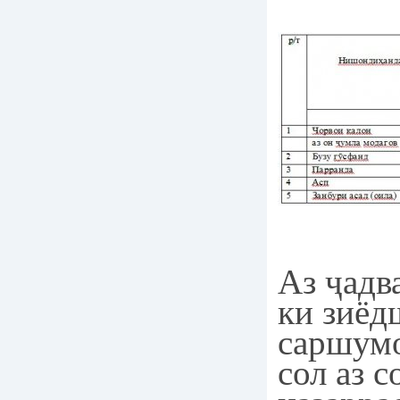
Аз ҷадв
ки зиёд
саршумо
сол аз с