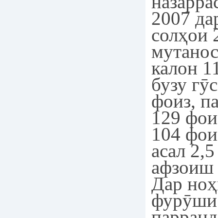
назаррас
2007 да
солҳои 
мутанос
калон 1
бузу гӯ
фоиз, п
129 фои
104 фои
асал 2,5
афзоиш 
Дар ноҳ
фурӯши 
парранд