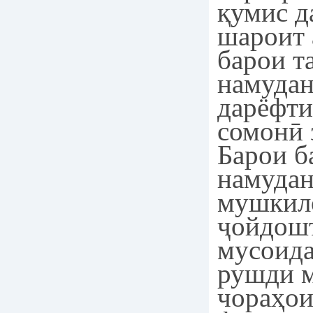
қумис д
шароит 
барои т
намудан
дарёфти
сомонӣ 
Барои б
намуда
мушкил
ҷойдошт
мусоида
рушди м
чораҳои