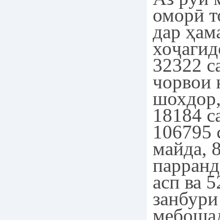
оморӣ т
дар ҳам
хоҷагид
32322 с
чорвои 
шохдор,
18184 с
106795 
майда, 
парранд
асп ва 
занбури
мебошад