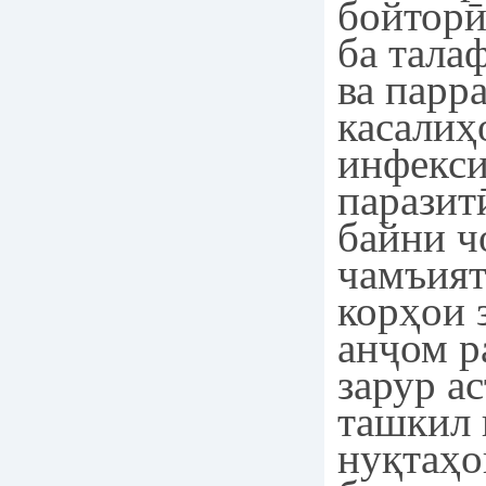
бойторӣ
ба тала
ва парр
касалиҳ
инфекси
паразит
байни ч
чамъият
корҳои 
анҷом р
зарур ас
ташкил 
нуқтаҳо