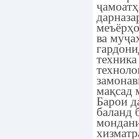
ҷамоатҳ
дарназа
меъёрҳо
ва муҷа
гардони
техника
техноло
замона
мақсад 
Барои д
баланд 
мондан
хизматр