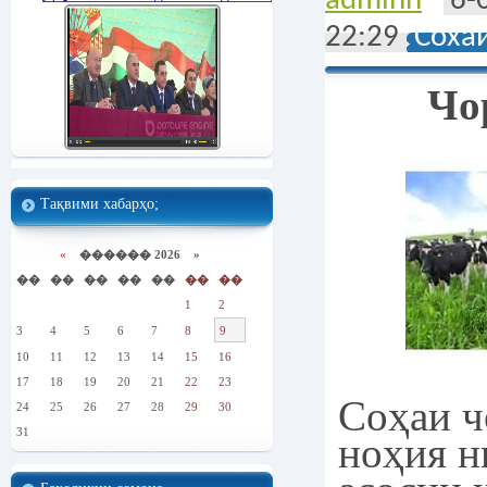
adminn
6-
22:29
Соха
Чо
Тақвими хабарҳо;
«
������ 2026 »
��
��
��
��
��
��
��
1
2
3
4
5
6
7
8
9
10
11
12
13
14
15
16
17
18
19
20
21
22
23
Соҳаи ч
24
25
26
27
28
29
30
31
ноҳия н