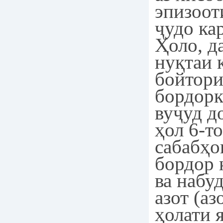
эпизоот
ҷудо ка
Ҳоло, д
нуқтаи 
бойтори
бордорк
вуҷуд д
ҳол 6-т
сабабҳо
бордор 
ва набу
азот (аз
ҳолати 