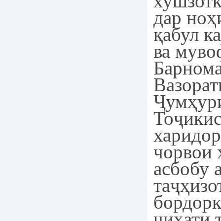
хушзотк
дар ноҳ
қабул к
ва муво
Барнома
Вазорат
Ҷумҳур
Тоҷикис
харидор
чорвои 
асбобу 
таҷҳизо
бордорк
ҷиҳати 