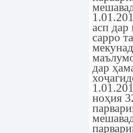
мешавад
1.01.20
асп дар
сарро т
мекунад
маълум
дар ҳам
хоҷагид
1.01.20
ноҳия 3
парвари
мешавад
парвари