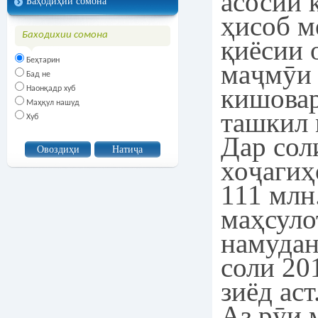
асосии 
Баҳодиҳии сомона
ҳисоб м
Баходихии сомона
қиёсии 
Беҳтарин
маҷмӯи 
Бад не
кишовар
Наонқадр хуб
Маҳқул нашуд
ташкил 
Хуб
Дар сол
хоҷагиҳ
111 млн
маҳсуло
намудан
соли 20
зиёд аст
Аз рӯи 