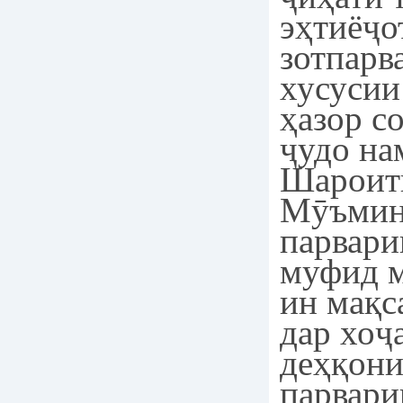
эҳтиёҷо
зотпарв
хусусии
ҳазор с
ҷудо на
Шароит
Мӯъмин
парвари
муфид м
ин мақс
дар хоҷ
деҳқони
парвари