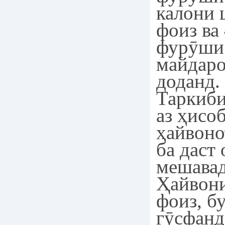
калони 
фоиз ва
фурӯши
майдар
доданд.
Таркиби
аз ҳисо
ҳайвоно
ба даст 
мешавад
Ҳайвони
фоиз, бу
гӯсфанд