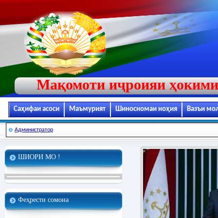
Мақомоти иҷроияи ҳокими
Саҳифаи асоси
Маъмурият
Шиносномаи ноҳия
Вазъи мо
Администратор
ШИОРИ МО !
Феҳрести сомона