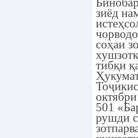
Бинобар
зиёд на
истеҳсо
чорводо
соҳаи з
хушзотк
тибқи қ
Ҳукума
Тоҷикис
октябри
501 «Ба
рушди с
зотпарв