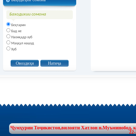
Баходихии сомона
Беҳтарин
Бад не
Наонқадр хуб
Маҳқул нашуд
Хуб
Ҷумҳурии Тоҷикистон,вилояти Хатлон н.Муъминобод, куч
22-