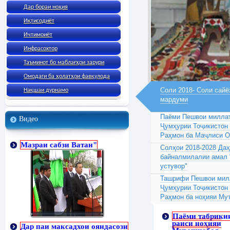
Дар бораи ноҳия
Иқтисодиёт
Ичтимоиёт
Инфрасохтор
Таъминот бо маблағҳои зарури
Омодаги ба ҳолатҳои фавқулода
Соли 2018- Соли сайё
Нақшаи дурнамо
мардуми
Паёми Пешвои миллат
Видео
Ҷумҳурии Тоҷикистон
Раҳмон ба Маҷлиси 
Мазраи сабзи Ватан"
Солҳои 2018-2028 Да
байналмилалии амал 
устувор"
Ташрифи Пешвои милл
Ҷумҳурии Тоҷикистон
Раҳмон ба ноҳияи Му
Паёми табрики
раиси ноҳияи
Дар паи максадхои ояндасози