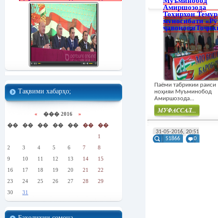
Муъминобод
Амиршозода
Тоҳирхон Темур
муносибати «Рӯ
ҷавонониТоҷик
Паёми табрикии раиси
Тақвими хабарҳо;
ноҳияи Муъминобод
Амиршозода...
«
��� 2016
»
��
��
��
��
��
��
��
Муфасал
31-05-2016, 20:51
1
51866
0
2
3
4
5
6
7
8
9
10
11
12
13
14
15
16
17
18
19
20
21
22
23
24
25
26
27
28
29
30
31
Баҳодиҳии сомона