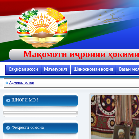
Мақомоти иҷроияи ҳокими
Саҳифаи асоси
Маъмурият
Шиносномаи ноҳия
Вазъи мо
Администратор
ШИОРИ МО !
Феҳрести сомона