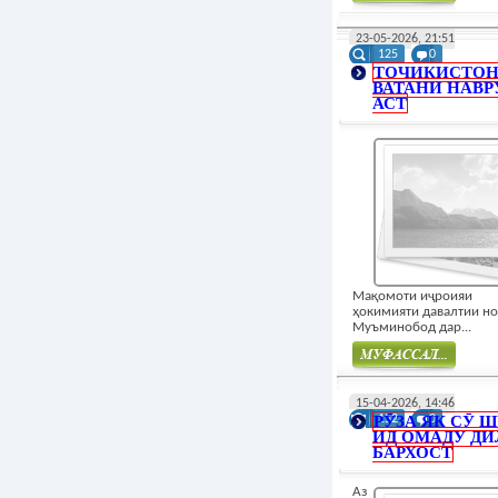
Муфасал
23-05-2026, 21:51
125
0
ТОЧИКИСТО
ВАТАНИ НАВР
АСТ
Мақомоти иҷроияи
ҳокимияти давалтии н
Муъминобод дар...
Муфасал
15-04-2026, 14:46
РӮЗА ЯК СӮ 
152
0
ИД ОМАДУ Д
БАРХОСТ
Аз