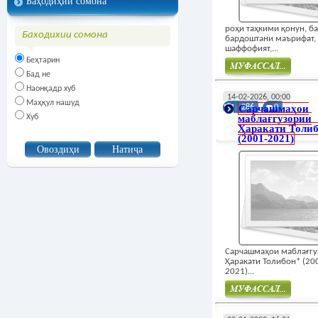
Баҳодиҳии сомона
роҳи таҳкими қонун, б
Баходихии сомона
бардоштани маърифат,
шаффофият,...
Беҳтарин
Бад не
Наонқадр хуб
Муфасал
14-02-2026, 00:00
Маҳқул нашуд
Сарчашмаҳои
286
0
Хуб
маблағгузории
Ҳаракати Толи
(2001-2021)
Сарчашмаҳои маблағг
Ҳаракати Толибон* (20
2021)...
Муфасал