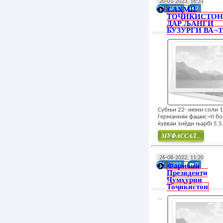
20-01-2023, 16:31
САҲМИ
1039
0
ТОҶИКИСТО
ДАР ЉАНГИ
БУЗУРГИ ВА¬Т
Субњи 22- июни соли 
Германияи фашис¬тї бо
ќувваи зиёди њарбї 5,5.
Муфасал
26-08-2022, 11:20
Фармони
1222
0
Президенти
Ҷумҳурии
Тоҷикистон
...