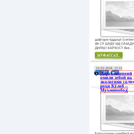
дафтари ёддошт [cente
ЯК СӮ ШУДУ ИД ОМАДУ
ДИЛҲО БАРХОСТ Яке...
Муфасал
23-03-2026, 15:15
Дарахтшинонӣ 
161
0
омили зебоӣ ва
экологияи соли
роҳи Кӯлоб –
Муъминобод
Баргузории шанбегӣ ва