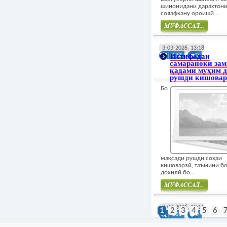
шинонидани дарахтон
сояафкану ороишӣ ...
Муфасал
3-03-2026, 13:18
Истифодаи
192
0
самараноки зам
қадами муҳим д
рушди кишовар
Бо
мақсади рушди соҳаи
кишоварзӣ, таъмини б
дохилӣ бо...
Муфасал
3-03-2026, 13:11
1
2
3
4
5
6
201
0