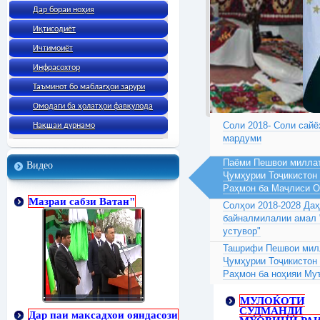
Дар бораи ноҳия
Иқтисодиёт
Ичтимоиёт
Инфрасохтор
Таъминот бо маблағҳои зарури
Омодаги ба ҳолатҳои фавқулода
Соли 2018- Соли сайё
Нақшаи дурнамо
мардуми
Паёми Пешвои миллат
Видео
Ҷумҳурии Тоҷикистон
Раҳмон ба Маҷлиси 
Мазраи сабзи Ватан"
Солҳои 2018-2028 Да
байналмилалии амал 
устувор"
Ташрифи Пешвои милл
Ҷумҳурии Тоҷикистон
Раҳмон ба ноҳияи Му
МУЛОЌОТИ
СУДМАНДИ
Дар паи максадхои ояндасози