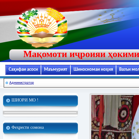
Мақомоти иҷроияи ҳокими
Саҳифаи асоси
Маъмурият
Шиносномаи ноҳия
Вазъи мо
Администратор
ШИОРИ МО !
Феҳрести сомона