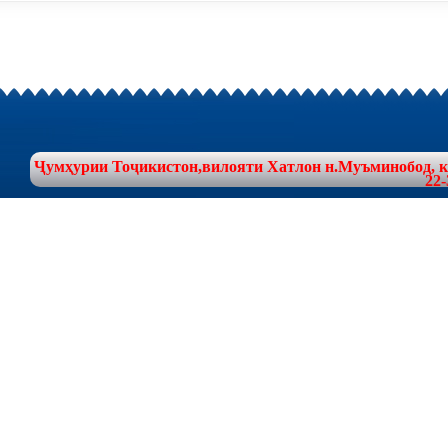
Ҷумҳурии Тоҷикистон,вилояти Хатлон н.Муъминобод, куч
22-