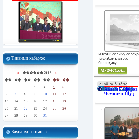
Инсони солиму солеҳр
Тақвими хабарҳо;
таҷрибаи рӯзгор,
баландиву...
«
������ 2018
»
��
��
��
��
��
��
��
Муфасал
31-08-2018, 18:42
1
2
3
4
5
Аъзам Ғафуров
22395
2093
Чемпиён Шуд
6
7
8
9
10
11
12
13
14
15
16
17
18
19
20
21
22
23
24
25
26
...
27
28
29
30
31
Баҳодиҳии сомона