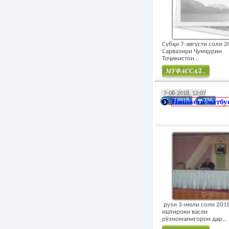
Субҳи 7-августи соли 
Сарвазири Ҷумҳурии
Тоҷикистон...
Муфасал
7-08-2018, 12:07
Нишасти матбу
19918
736
рузи 3-июли соли 201
иштироки васеи
рӯзноманигорон дар...