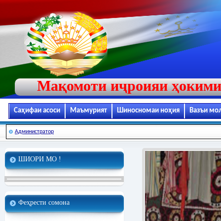
Мақомоти иҷроияи ҳокими
Саҳифаи асоси
Маъмурият
Шиносномаи ноҳия
Вазъи мо
Администратор
ШИОРИ МО !
Феҳрести сомона