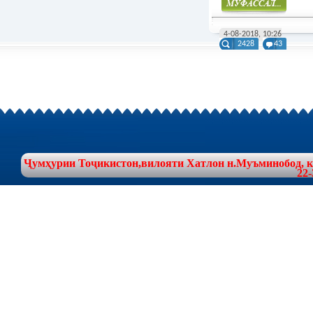
Муфасал
4-08-2018, 10:26
2428
43
Ҷумҳурии Тоҷикистон,вилояти Хатлон н.Муъминобод, куч
22-