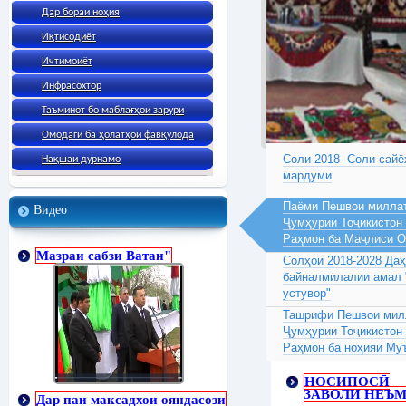
Дар бораи ноҳия
Иқтисодиёт
Ичтимоиёт
Инфрасохтор
Таъминот бо маблағҳои зарури
Омодаги ба ҳолатҳои фавқулода
Соли 2018- Соли сайё
Нақшаи дурнамо
мардуми
Паёми Пешвои миллат
Видео
Ҷумҳурии Тоҷикистон
Раҳмон ба Маҷлиси 
Мазраи сабзи Ватан"
Солҳои 2018-2028 Да
байналмилалии амал 
устувор"
Ташрифи Пешвои милл
Ҷумҳурии Тоҷикистон
Раҳмон ба ноҳияи Му
НОСИПОСӢ
ЗАВОЛИ НЕЪ
Дар паи максадхои ояндасози