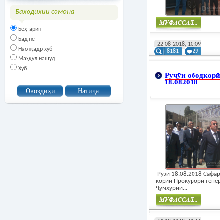
Баходихии сомона
Беҳтарин
Муфасал
Бад не
22-08-2018, 10:09
Наонқадр хуб
8181
29
Маҳқул нашуд
Хуб
Руҷӯи ободкорӣ
18.082018
Рузи 18.08.2018 Сафа
кории Прокурори гене
Ҷумҳурии...
Муфасал