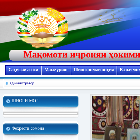
Мақомоти иҷроияи ҳокими
Саҳифаи асоси
Маъмурият
Шиносномаи ноҳия
Вазъи мо
Администратор
ШИОРИ МО !
Феҳрести сомона