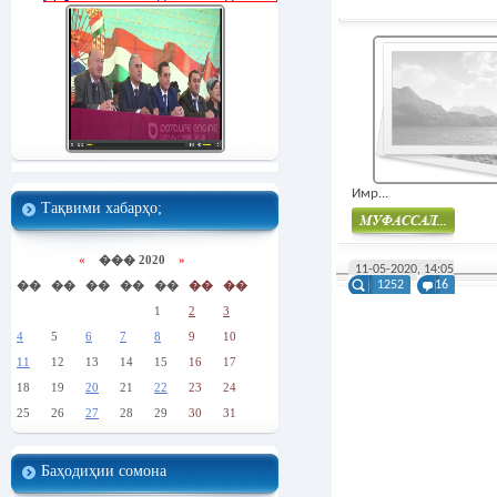
Имр...
Тақвими хабарҳо;
Муфасал
«
��� 2020
»
11-05-2020, 14:05
��
��
��
��
��
��
��
1252
16
1
2
3
4
5
6
7
8
9
10
11
12
13
14
15
16
17
18
19
20
21
22
23
24
25
26
27
28
29
30
31
Баҳодиҳии сомона