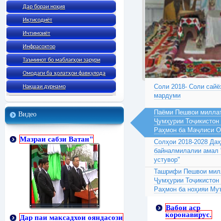
Дар бораи ноҳия
Иқтисодиёт
Ичтимоиёт
Инфрасохтор
Таъминот бо маблағҳои зарури
Омодаги ба ҳолатҳои фавқулода
Соли 2018- Соли сайё
Нақшаи дурнамо
мардуми
Паёми Пешвои миллат
Видео
Ҷумҳурии Тоҷикистон
Раҳмон ба Маҷлиси 
Мазраи сабзи Ватан"
Солҳои 2018-2028 Да
байналмилалии амал 
устувор"
Ташрифи Пешвои милл
Ҷумҳурии Тоҷикистон
Раҳмон ба ноҳияи Му
Вабои аср
коронавирус.
Дар паи максадхои ояндасози