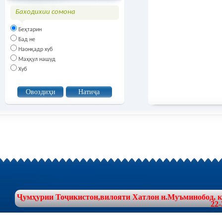
Баходихии сомона
Беҳтарин
Бад не
Наонқадр хуб
Маҳқул нашуд
Хуб
Ҷумҳурии Тоҷикистон,вилояти Хатлон н.Муъминобод, куч
22-