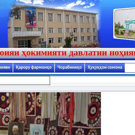
оияи ҳокимияти давлатии ноҳи
лияви
Қарору фармонҳо
Чорабиниҳо
Ҳуқуқҳои сомона