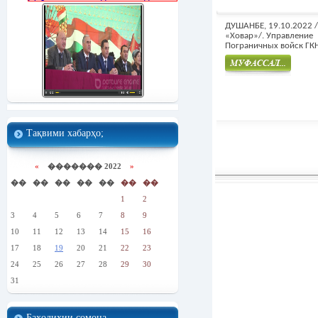
ДУШАНБЕ, 19.10.2022 
«Ховар»/. Управление
Пограничных войск ГКН
Муфасал
Тақвими хабарҳо;
«
������� 2022
»
��
��
��
��
��
��
��
1
2
3
4
5
6
7
8
9
10
11
12
13
14
15
16
17
18
19
20
21
22
23
24
25
26
27
28
29
30
31
Баҳодиҳии сомона