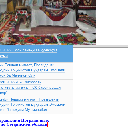
 2018- Соли сайёҳи ва ҳунарҳои
думи
ми Пешвои миллат, Президенти
ҳурии Тоҷикистон муҳтарам Эмомали
мон ба Маҷлиси Оли
ҳои 2018-2028 Даҳсолаи
налмилалии амал "Об барои рушди
вор"
рифи Пешвои миллат, Президенти
ҳурии Тоҷикистон муҳтарам Эмомали
мон ба ноҳияи Муъминобод
равления Пограничных
по Согдийской области