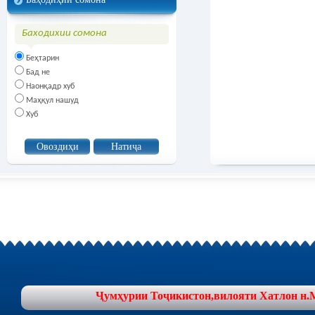
Баходихии сомона
Беҳтарин
Бад не
Наонқадр хуб
Маҳқул нашуд
Хуб
Ҷумҳурии Тоҷикистон,вилояти Хатлон н.Муъ