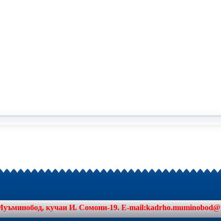
минобод, кучаи И. Сомони-19. E-mail:kadrho.muminobod@khat