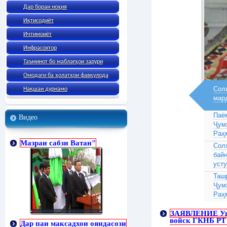
Дар бораи ноҳия
Иқтисодиёт
Ичтимоиёт
Инфрасохтор
Таъминот бо маблағҳои зарури
Омодаги ба ҳолатҳои фавқулода
Соли
Нақшаи дурнамо
мар
Паё
Видео
Ҷум
Раҳ
Мазраи сабзи Ватан"
Сол
бай
усту
Таш
Ҷум
Раҳ
ЗАЯВЛЕНИЕ Уп
войск ГКНБ РТ 
Дар паи максадхои ояндасози