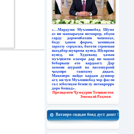
«…Мардуми Муъминобод Шумо
аз ин манзараҳои нотакрор, обҳои
сарду дармонбахши чашмаҳо,
боду ҳавои форам, заминҳои
зархезу серҳосил, боғоти сермеваи
шаҳдбор шукрона кунед. Шукрона
кунед, ки Худованд ҳамаи
муъҷизоти оламро дар ин макон
бебаркаш ато кардааст. Дар
замони шуравӣ ва пасошуравӣ
ҷаҳонро гаштаму дидам.
Маконеро пайдо кардан душвор
аст, ки чун Муъминобод чор фасли
сол зебогиҳои бемислу нотакрорро
доро бошад».
Президенти Ҷумҳурии Тоҷикистон
Эмомалӣ Раҳмон
Ватанро сидқан бояд дуст дошт !