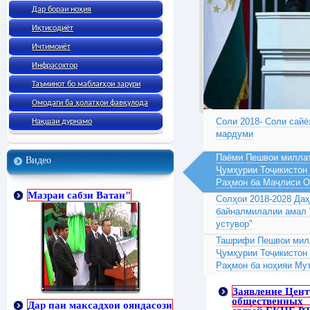
Дар бораи ноҳия
Иқтисодиёт
Ичтимоиёт
Инфрасохтор
Таъминот бо маблағҳои зарури
Омодаги ба ҳолатҳои фавқулода
Соли 2018- Соли сайё
Нақшаи дурнамо
мардуми
Паёми Пешвои миллат
Видео
Ҷумҳурии Тоҷикистон
Раҳмон ба Маҷлиси 
Мазраи сабзи Ватан"
Солҳои 2018-2028 Да
байналмилалии амал 
устувор"
Ташрифи Пешвои милл
Ҷумҳурии Тоҷикистон
Раҳмон ба ноҳияи Му
Заявление Цент
общественных
Дар паи максадхои ояндасози