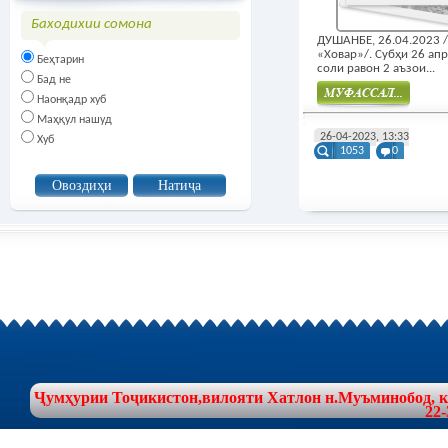
Баходихии сомона
ДУШАНБЕ, 26.04.2023
«Ховар»/. Субҳи 26 ап
Беҳтарин
соли равон 2 аъзои...
Бад не
Наонқадр хуб
Маҳқул нашуд
Муфасал
26-04-2023, 13:33
Хуб
1053
0
Ҷумҳурии Тоҷикистон,вилояти Хатлон н.Муъминобод, куч
22-