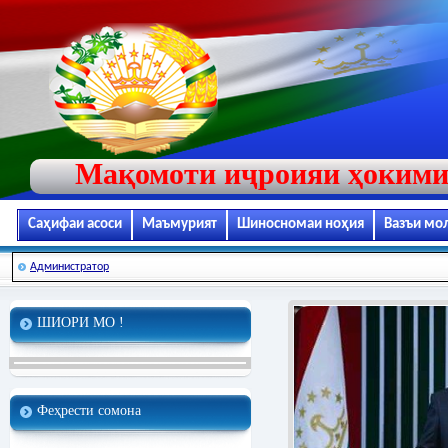
Мақомоти иҷроияи ҳокими
Саҳифаи асоси
Маъмурият
Шиносномаи ноҳия
Вазъи мо
Администратор
ШИОРИ МО !
Феҳрести сомона