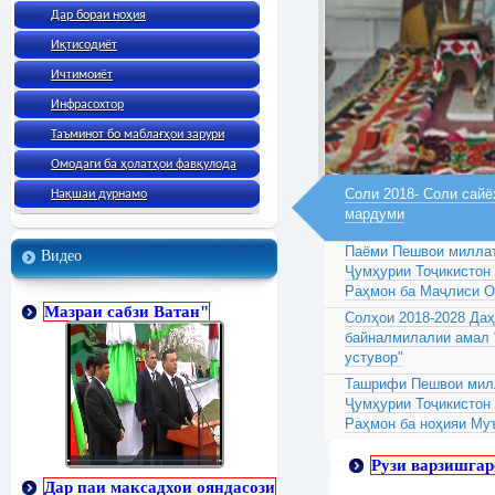
Дар бораи ноҳия
Иқтисодиёт
Ичтимоиёт
Инфрасохтор
Таъминот бо маблағҳои зарури
Омодаги ба ҳолатҳои фавқулода
Соли 2018- Соли сайё
Нақшаи дурнамо
мардуми
Паёми Пешвои миллат
Видео
Ҷумҳурии Тоҷикистон
Раҳмон ба Маҷлиси 
Мазраи сабзи Ватан"
Солҳои 2018-2028 Да
байналмилалии амал 
устувор"
Ташрифи Пешвои милл
Ҷумҳурии Тоҷикистон
Раҳмон ба ноҳияи Му
Рузи варзишгар
Дар паи максадхои ояндасози