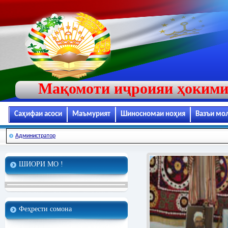
Мақомоти иҷроияи ҳокими
Саҳифаи асоси
Маъмурият
Шиносномаи ноҳия
Вазъи мо
Администратор
ШИОРИ МО !
Феҳрести сомона