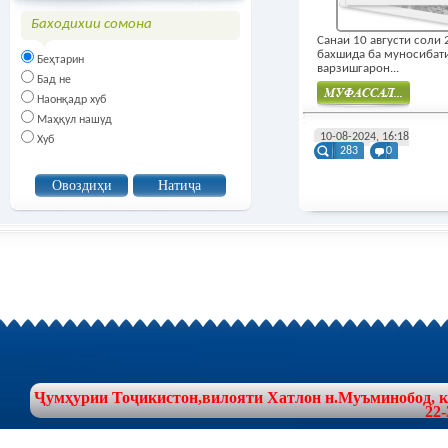
Баходихии сомона
Санаи 10 августи соли
бахшида ба муносибат
Беҳтарин
варзишгарон...
Бад не
Наонқадр хуб
Маҳқул нашуд
Муфасал
10-08-2024, 16:18
Хуб
283
0
Ҷумҳурии Тоҷикистон,вилояти Хатлон н.Муъминобод, куч
22-