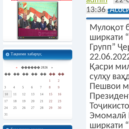
admin
22-
13:36
Асос
Мулоқот 
ширкати 
Групп” Ҷ
Тақвими хабарҳо;
22.06.202
Қасри мил
«
������ 2026 »
��
��
��
��
��
��
��
сулҳу ваҳ
1
2
Пешвои м
3
4
5
6
7
8
9
Президен
10
11
12
13
14
15
16
17
18
19
20
21
22
23
Тоҷикист
24
25
26
27
28
29
30
Эмомалӣ 
31
ширкати 