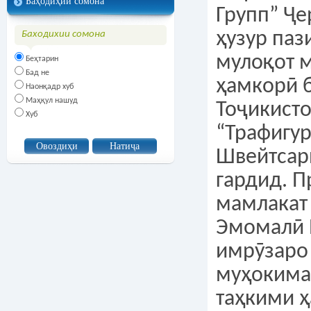
Баҳодиҳии сомона
Групп” Ҷе
ҳузур паз
Баходихии сомона
мулоқот 
Беҳтарин
Бад не
ҳамкорӣ 
Наонқадр хуб
Маҳқул нашуд
Тоҷикист
Хуб
“Трафигур
Швейтсар
гардид. П
мамлакат
Эмомалӣ 
имрӯзаро
муҳокима
таҳкими 