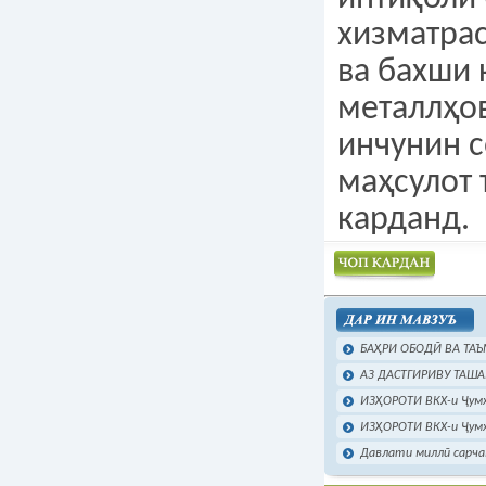
хизматра
ва бахши
металлҳо
инчунин 
маҳсулот
карданд.
Чоп намудан
БАҲРИ ОБОДӢ ВА ТАЪ
АЗ ДАСТГИРИВУ ТАША
ИЗҲОРОТИ ВКХ-и Ҷумҳу
ИЗҲОРОТИ ВКХ-и Ҷумҳу
Давлати миллӣ сарча