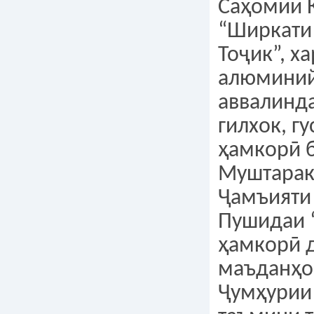
Саҳомии 
“Ширкати
Тоҷик”, х
алюмини
аввалинд
гилхок, г
ҳамкорӣ 
Муштарак
Ҷамъияти
Пушидаи “
ҳамкорӣ 
маъданҳо
Ҷумҳурии 