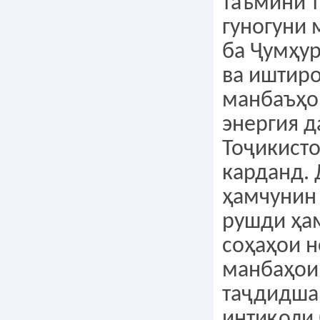
таъмини 
гуногуни 
ба Ҷумҳу
ва иштир
манбаъҳо
энергия 
Тоҷикист
карданд. 
ҳамчунин
рушди ҳа
соҳаҳои н
манбаҳои
таҷдидша
интиқоли 