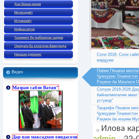
Дар бораи ноҳия
Иқтисодиёт
Ичтимоиёт
Инфрасохтор
Таъминот бо маблағҳои зарури
Омодаги ба ҳолатҳои фавқулода
Соли 2018- Соли сайё
Нақшаи дурнамо
мардуми
Паёми Пешвои миллат
Видео
Ҷумҳурии Тоҷикистон
Раҳмон ба Маҷлиси 
Мазраи сабзи Ватан"
Солҳои 2018-2028 Да
байналмилалии амал 
устувор"
Ташрифи Пешвои милл
Ҷумҳурии Тоҷикистон
Раҳмон ба ноҳияи Му
Илова кар
Дар паи максадхои ояндасози