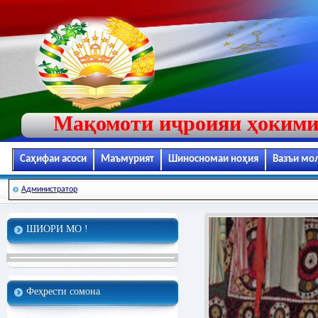
Мақомоти иҷроияи ҳокими
Саҳифаи асоси
Маъмурият
Шиносномаи ноҳия
Вазъи мо
Администратор
ШИОРИ МО !
Феҳрести сомона