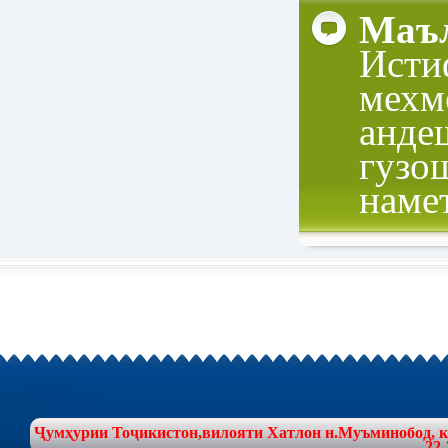
Маъл
Исти
мехм
анде
гузо
наме
Ҷумҳурии Тоҷикистон,вилояти Хатлон н.Муъминобод, куч
22-