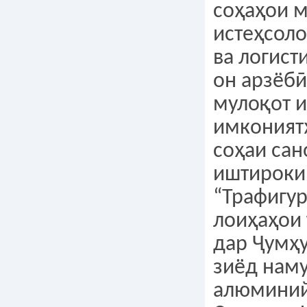
соҳаҳои 
истеҳсоло
ва логист
он арзёбӣ
мулоқот 
имконият
соҳаи сан
иштироки
“Трафигур
лоиҳаҳои
дар Ҷумҳу
зиёд наму
алюминий