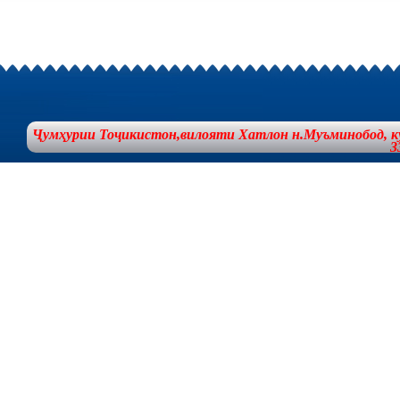
Ҷумҳурии Тоҷикистон,вилояти Хатлон н.Муъминобод, куча
3