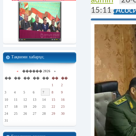
admin
26-
15:11
Асос
Тақвими хабарҳо;
«
������ 2026 »
��
��
��
��
��
��
��
1
2
3
4
5
6
7
8
9
10
11
12
13
14
15
16
17
18
19
20
21
22
23
24
25
26
27
28
29
30
31