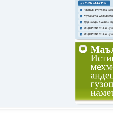
Ҷаласаи гурӯҳҳои ко
Мулоқоти ҳамраисони
Дар шаҳри Бӯстон му
ИЗҲОРОТИ ВКХ-и Ҷумҳ
ИЗҲОРОТИ ВКХ-и Ҷумҳ
Маъл
Исти
мехм
анде
гузо
наме