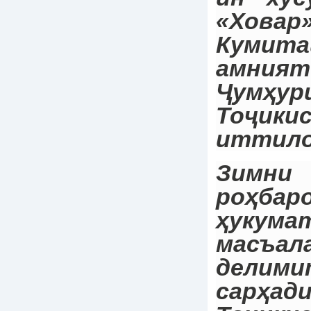
«Хов
Кумит
амния
Ҷумҳур
Тоҷики
иттило
Зимн
роҳбар
ҳукума
масъал
делими
сарҳа