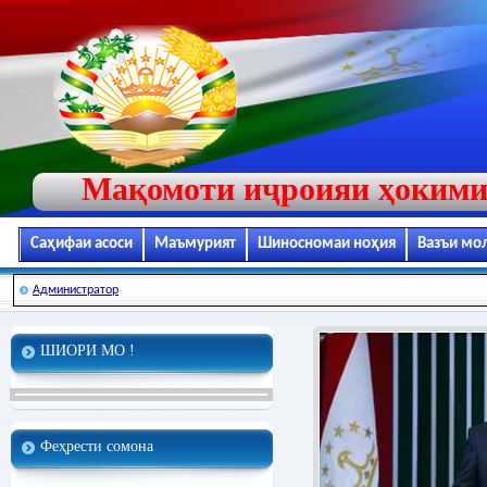
Мақомоти иҷроияи ҳокими
Саҳифаи асоси
Маъмурият
Шиносномаи ноҳия
Вазъи мо
Администратор
ШИОРИ МО !
Феҳрести сомона