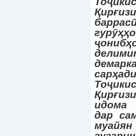
Тоҷи
Қирғиз
баррас
гурӯҳҳ
ҷониб
делим
демарк
сарҳа
Тоҷи
Қирғиз
идома
дар са
муайя
гуза