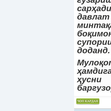
сарҳ
дав
минтақ
боқимо
супори
доданд.
Мулоқо
ҳамди
ҳусни
баргузо
Чоп намудан