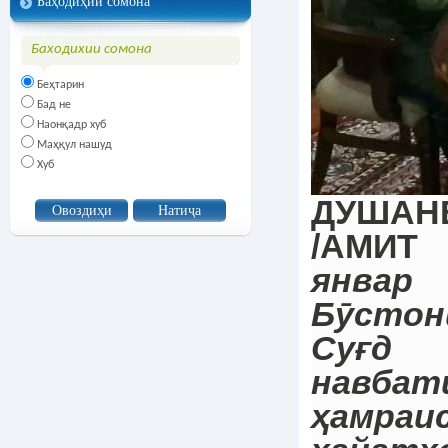
Баҳодиҳии сомона
Баходихии сомона
Беҳтарин
Бад не
Наонқадр хуб
Маҳқул нашуд
Хуб
ДУШАНБЕ
/АМИТ 
январ
Бӯсто
Суғд
навбат
ҳамраи