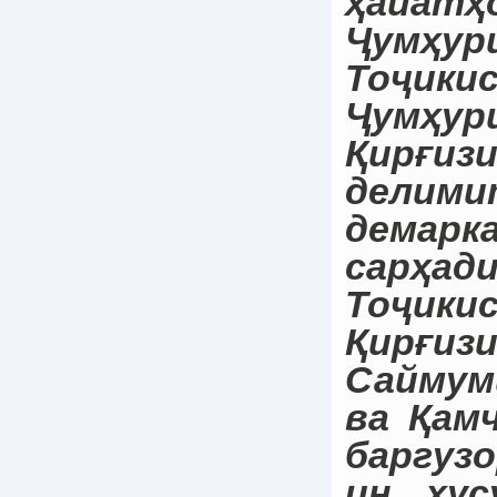
ҳайатҳ
Ҷумҳур
Тоҷи
Ҷумҳур
Қирғиз
делим
демарк
сарҳа
Тоҷи
Қирғиз
Сайму
ва Қам
баргузо
ин ху