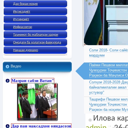
Дар бораи ноҳия
Иқтисодиёт
Ичтимоиёт
Инфрасохтор
Таъминот бо маблағҳои зарури
Омодаги ба ҳолатҳои фавқулода
Соли 2018- Соли сайё
Нақшаи дурнамо
мардуми
Паёми Пешвои миллат
Видео
Ҷумҳурии Тоҷикистон
Раҳмон ба Маҷлиси 
Мазраи сабзи Ватан"
Солҳои 2018-2028 Да
байналмилалии амал 
устувор"
Ташрифи Пешвои милл
Ҷумҳурии Тоҷикистон
Раҳмон ба ноҳияи Му
Илова кар
Дар паи максадхои ояндасози