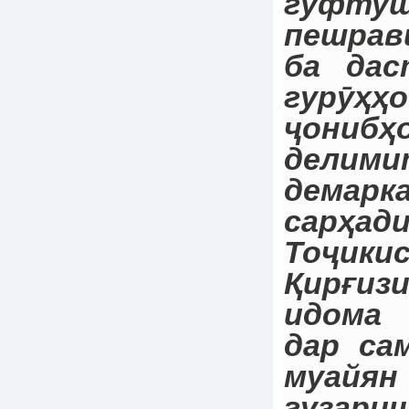
гуфтуш
пешрав
ба дас
гурӯҳҳ
ҷониб
делим
демарк
сарҳа
Тоҷи
Қирғиз
идома
дар са
муайя
гуза