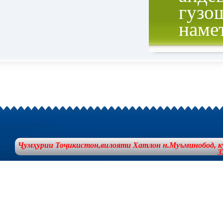
гузо
наме
Ҷумҳурии Тоҷикистон,вилояти Хатлон н.Муъминобод, куча
3