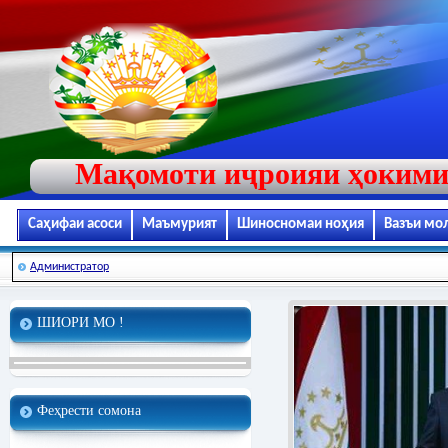
Мақомоти иҷроияи ҳокими
Саҳифаи асоси
Маъмурият
Шиносномаи ноҳия
Вазъи мо
Администратор
ШИОРИ МО !
Феҳрести сомона