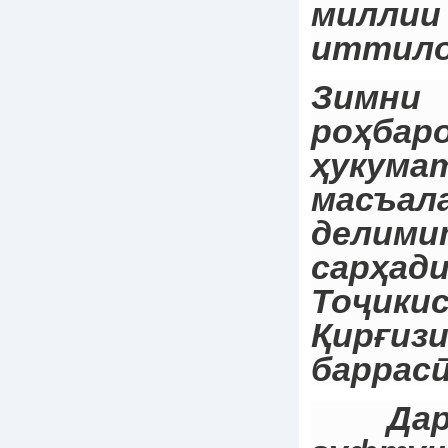
миллии
иттило
Зимн
роҳбар
ҳукума
масъал
делими
сарҳа
Тоҷи
Қирғиз
баррасӣ
Дар 