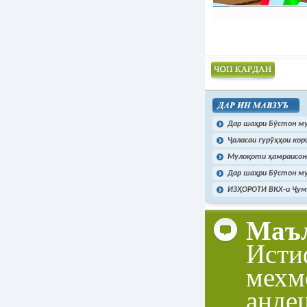
Чоп намудан
Дар шаҳри Бӯстон му
Ҷаласаи гурӯҳҳои ко
Мулоқоти ҳамраисони
Дар шаҳри Бӯстон му
ИЗҲОРОТИ ВКХ-и Ҷумҳ
Маъл
Исти
мехм
анде