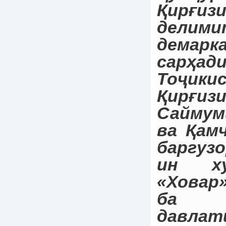
Қирғиз
делим
демарк
сарҳа
Тоҷи
Қирғ
Сайму
ва Қам
баргузо
ин х
«Ховар
ба 
давла