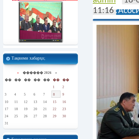
admin
18-
11:16
Асос
Тақвими хабарҳо;
«
������ 2026 »
��
��
��
��
��
��
��
1
2
3
4
5
6
7
8
9
10
11
12
13
14
15
16
17
18
19
20
21
22
23
24
25
26
27
28
29
30
31