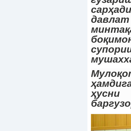
сарҳ
дав
минтақ
боқимо
супори
мушахха
Мулоқо
ҳамди
ҳусни
баргузо