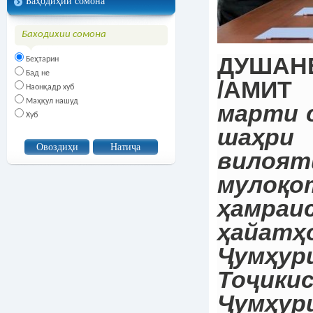
Баҳодиҳии сомона
Баходихии сомона
ДУШАНБЕ
Беҳтарин
Бад не
/АМИТ 
Наонқадр хуб
Маҳқул нашуд
марти с
Хуб
шаҳр
вило
мулоқо
ҳамраи
ҳайатҳ
Ҷумҳур
Тоҷи
Ҷумҳур