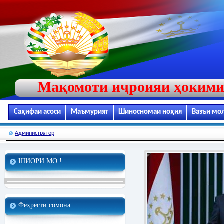
Мақомоти иҷроияи ҳокими
Саҳифаи асоси
Маъмурият
Шиносномаи ноҳия
Вазъи мо
Администратор
ШИОРИ МО !
Феҳрести сомона