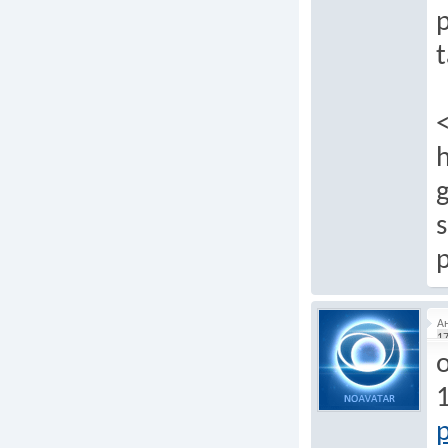
p
t
g
s
p
А
17