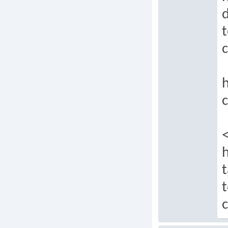
t
c
h
c
h
t
c