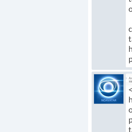
t
p
А
23
h
p
t