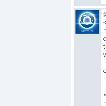
А
20
c
t
c
h
h