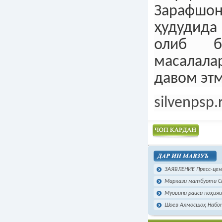
Зарафш
ҳудудид
олиб б
масалал
давом эт
silvenpsp.
Чоп намудан
ЗАЯВЛЕНИЕ Пресс-цент
Маркази матбуоти Са
Муовини раиси ноҳияи
Шоев Алмосшоҳ Набо