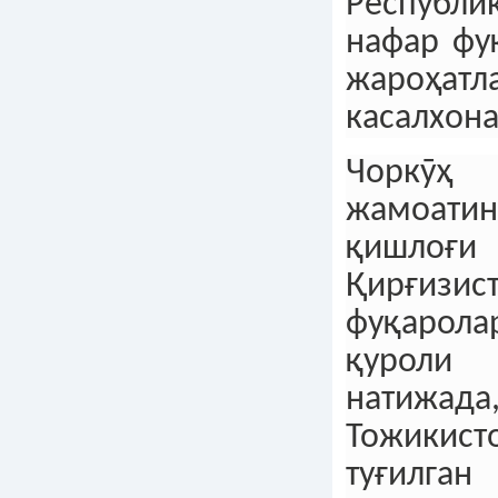
Республ
нафар фу
жароҳа
касалхона
Чорк
жамоати
қишло
Қирғизис
фуқарола
қуроли 
натижада
Тожикист
туғилг