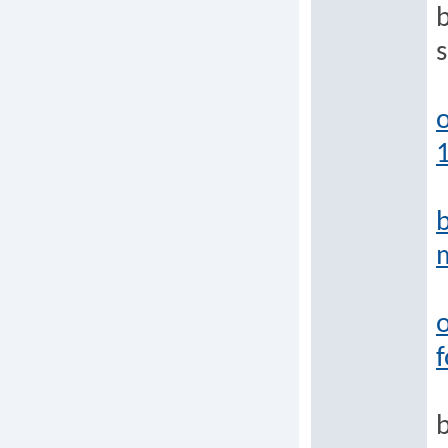
b
s
o
f