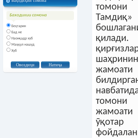
Баҳодиҳии сомона
томони 
Тамдиқ» 
Баходихии сомона
бошлаг
Беҳтарин
Бад не
қилади. 
Наонқадр хуб
Маҳқул нашуд
қирғиз
Хуб
шаҳринин
жамоати 
билдирг
навбатид
томони 
жамоати
ӯқотар
фойдала