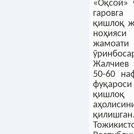
«Оқсой» 
гаровга
қишлоқ ж
ноҳияси
жамо
ӯринб
Жалчиев 
50-60 на
фуқарос
қишло
аҳолис
қилишга
Тожикист