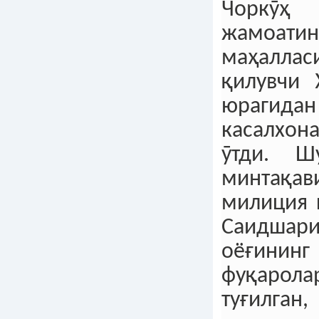
Чорк
жамоати
маҳалла
қилувчи 
юрагид
касалхо
ӯтди. Шу
минтақ
милиция 
Саидша
оёғининг
фуқарол
туғилган