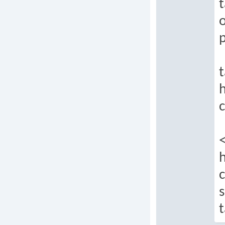
t
p
t
h
c
s
t