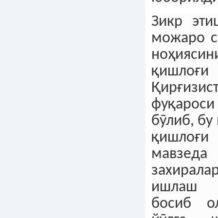
Зикр эти
можаро с
ноҳияс
қишло
Қирғизис
фуқарос
бӯлиб, б
қишлоғ
мавзед
захира
ишлаш 
босиб о