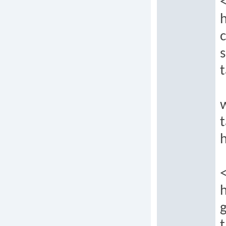
h
c
t
t
h
h
t