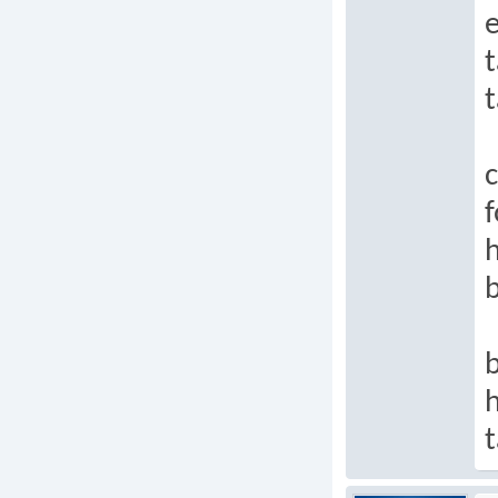
e
t
t
c
f
h
b
h
t