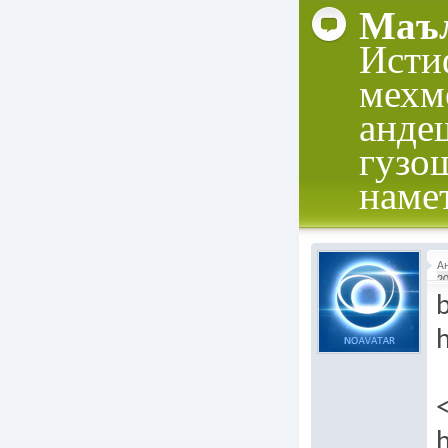
Маъл
Исти
мехм
анде
гузо
наме
А
20
b
h
h