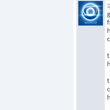
А
20
g
c
t
h
t
h