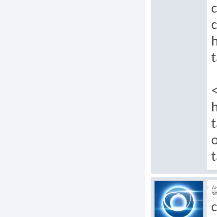
c
c
t
h
t
t
А
20