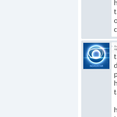
h
t
o
c
А
19
t
p
t
h