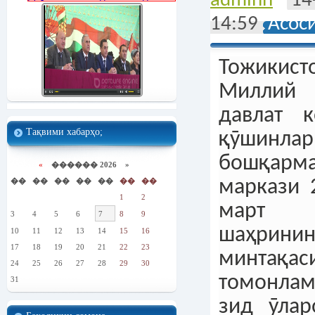
adminn
14
14:59
Асос
Тожикист
Миллий
давлат к
Тақвими хабарҳо;
қӯши
бошқар
«
������ 2026 »
��
��
��
��
��
��
��
маркази 
1
2
март 
3
4
5
6
7
8
9
шаҳри
10
11
12
13
14
15
16
17
18
19
20
21
22
23
минта
24
25
26
27
28
29
30
томонлам
31
зид ӯлар