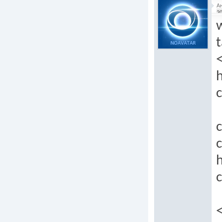
А
20
t
c
c
c
h
c