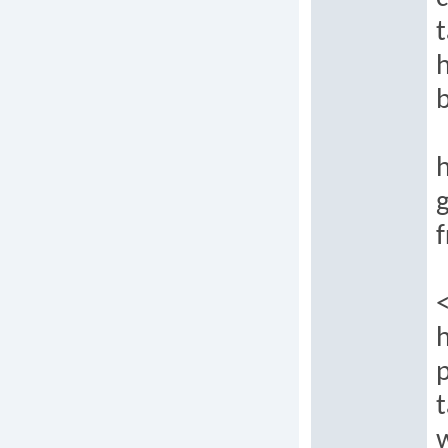
t
h
h
g
h
t