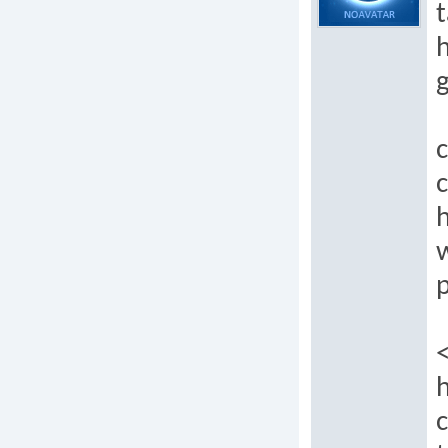
t
h
c
c
h
p
h
c