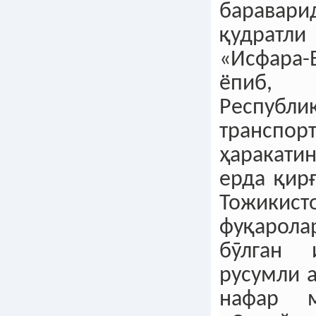
баравари
қудрат
«Исфара
ёпиб,
Республи
транспо
ҳаракати
ерда қир
Тожикист
фуқарол
бӯлган 
русумли 
нафар м