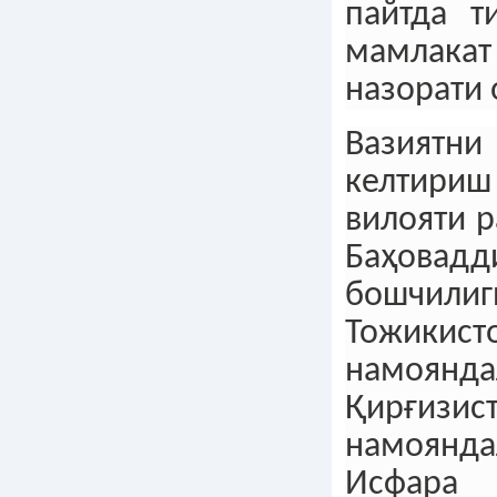
пайтда т
мамлака
назорати 
Вазиятн
келтир
вилояти 
Баҳовадд
бошчилиг
Тожикист
намоя
Қирғизис
намоянд
Исфар