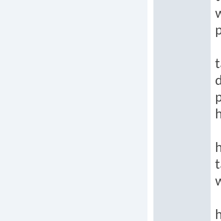
p
t
p
h
h
t
h