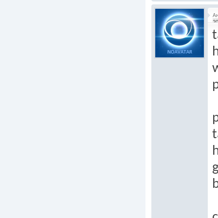
А
20
t
h
p
p
t
h