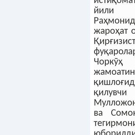
истиқома
йили
Раҳмони
жароҳат 
Қирғизис
фуқарол
Чорк
жамоати
қишлоғи
қилувч
Мулложо
ва Сомо
тегирм
юборилди