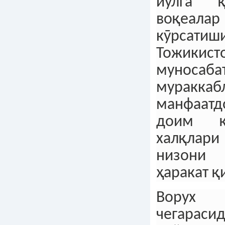
йӯлга қ
воқеала
кӯрсатиши
Тожикист
муносаба
мураккаб
манфаат
доим қ
халқлари
низони
ҳаракат қ
Ворух
чегараси