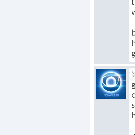
t
b
h
А
20
g
o
h