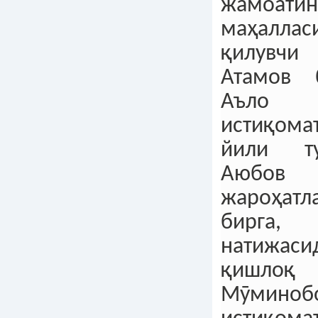
жамоати
маҳалла
қилувч
Атамов 
Аъло 
истиқома
йили ту
Аюбо
жароҳатл
бирга
натижа
қишлоқ
Мӯминоб