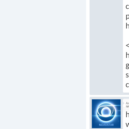
c
p
h
g
s
А
20
h
w