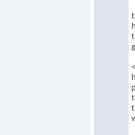
t
h
t
h
p
t
t