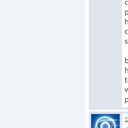
c
p
c
b
t
p
А
�