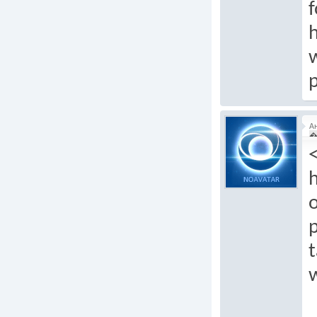
f
h
p
А
�
h
o
p
t