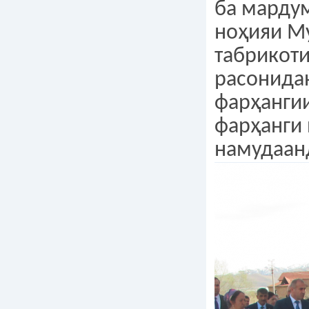
ба марду
ноҳияи М
табрикот
расонида
фарҳанги
фарҳанги
намудаан