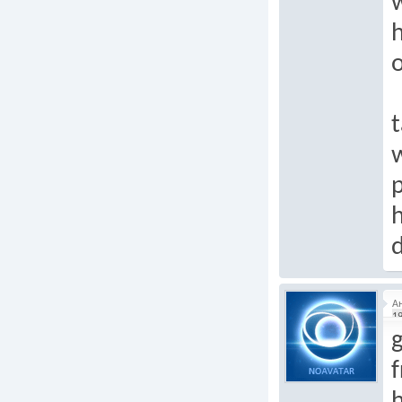
h
o
t
p
h
d
А
19
g
h