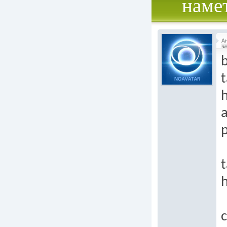
наме
А
20
b
t
h
t
h
c