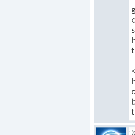
g
o
t
h
b
t
А