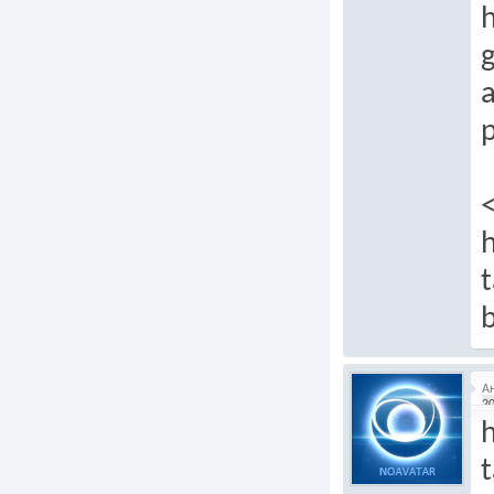
h
g
t
b
А
20
h
t