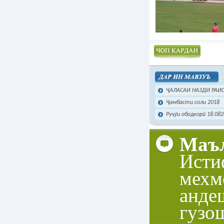
Чоп намудан
ҶАЛАСАИ НАЗДИ РАИС
Ҷамбасти соли 2018
Руҷӯи ободкорӣ 18.08
Маъл
Исти
мехм
анде
гузо