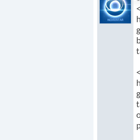
20
h
t
h
t
p