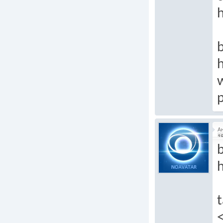
h
b
h
p
А
19
b
h
t