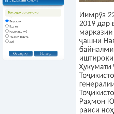
Баҳодиҳии сомона
Баходихии сомона
Иимрӯз 2
2019 дар 
Беҳтарин
Бад не
марказии
Наонқадр хуб
Маҳқул нашуд
ҷашни На
Хуб
байналми
иштироки
Ҳукумати
Тоҷикист
генерали
Тоҷикист
Раҳмон Ю
раиси но