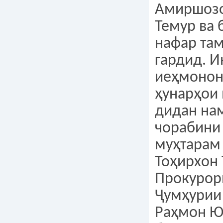
Амиршозо
Темур ва 
нафар та
гардид. И
иеҳмонон
ҳунарҳои
дидан на
чорабини
муҳтарам
Тоҳирхон 
Прокурор
Ҷумҳурии
Раҳмон Ю