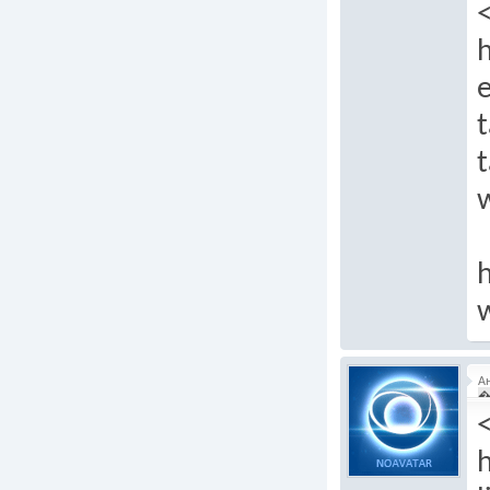
e
t
t
h
w
А
�
h