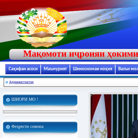
Мақомоти иҷроияи ҳокими
Саҳифаи асоси
Маъмурият
Шиносномаи ноҳия
Вазъи мо
Администратор
ШИОРИ МО !
Феҳрести сомона