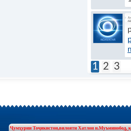
А
05
m
1
2
3
Ҷумҳурии Тоҷикистон,вилояти Хатлон н.Муъминобод, куч