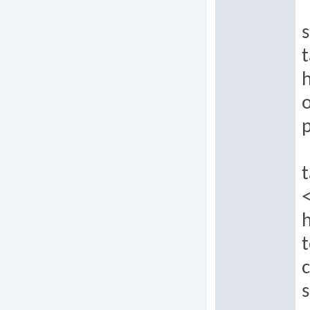
s
t
h
p
t
t
c
s