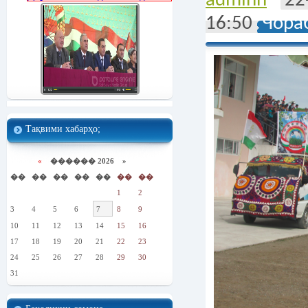
adminn
22
16:50
Чора
Тақвими хабарҳо;
«
������ 2026 »
��
��
��
��
��
��
��
1
2
3
4
5
6
7
8
9
10
11
12
13
14
15
16
17
18
19
20
21
22
23
24
25
26
27
28
29
30
31