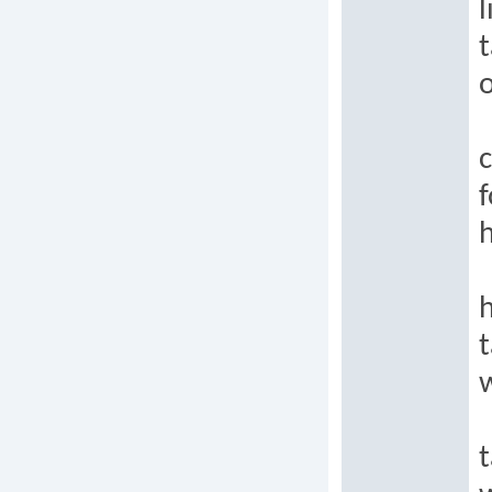
l
t
c
f
h
h
t
t