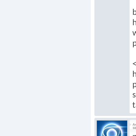
b
h
p
h
s
t
А
22