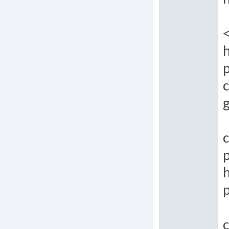
h
c
c
p
p
c