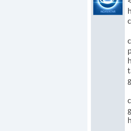
h
c
c
p
t
c
h