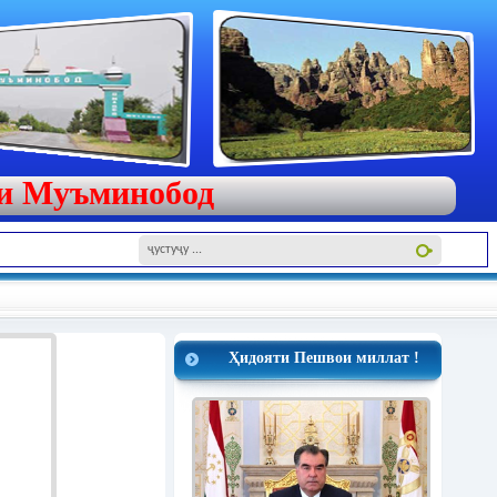
яи Муъминобод
Ҳидояти Пешвои миллат !