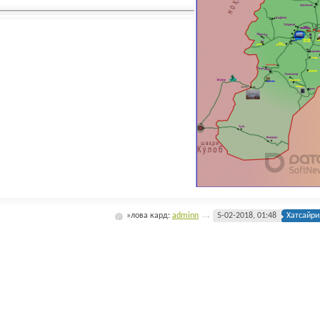
»лова кард:
adminn
5-02-2018, 01:48
Хатсайри