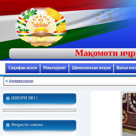
Мақомоти иҷр
Саҳифаи асоси
Маъмурият
Шиносномаи ноҳия
Вазъи мо
Администратор
ШИОРИ МО !
Феҳрести сомона