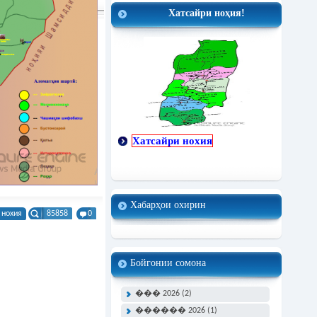
Хатсайри ноҳия!
Хатсайри нохия
Хабарҳои охирин
 нохия
85858
0
Бойгонии сомона
��� 2026 (2)
������ 2026 (1)