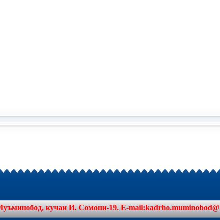
минобод, кучаи И. Сомони-19. E-mail:kadrho.muminobod@khat