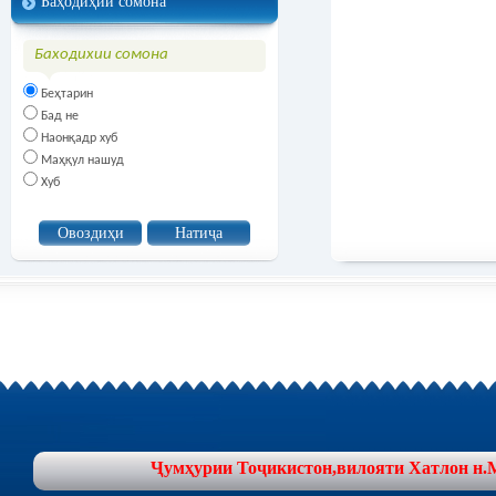
Баҳодиҳии сомона
Баходихии сомона
Беҳтарин
Бад не
Наонқадр хуб
Маҳқул нашуд
Хуб
Ҷумҳурии Тоҷикистон,вилояти Хатлон н.Муъ