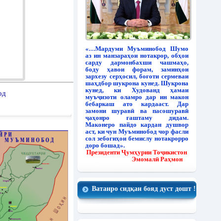
«…Мардуми Муъминобод Шумо
аз ин манзараҳои нотакрор, обҳои
сарду дармонбахши чашмаҳо,
боду ҳавои форам, заминҳои
зархезу серҳосил, боғоти сермеваи
шаҳдбор шукрона кунед. Шукрона
кунед, ки Худованд ҳамаи
од
муъҷизоти оламро дар ин макон
бебаркаш ато кардааст. Дар
замони шуравӣ ва пасошуравӣ
ҷаҳонро гаштаму дидам.
Маконеро пайдо кардан душвор
аст, ки чун Муъминобод чор фасли
сол зебогиҳои бемислу нотакрорро
доро бошад».
Президенти Ҷумҳурии Тоҷикистон
Эмомалӣ Раҳмон
Ватанро сидқан бояд дуст дошт !