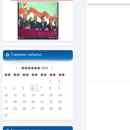
Тақвими хабарҳо;
«
������ 2026 »
��
��
��
��
��
��
��
1
2
3
4
5
6
7
8
9
10
11
12
13
14
15
16
17
18
19
20
21
22
23
24
25
26
27
28
29
30
31