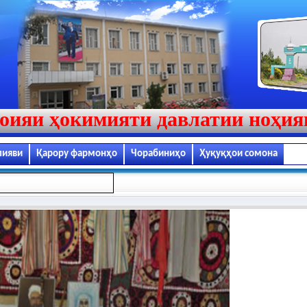
оияи ҳокимияти давлатии ноҳи
лияви
Қарору фармонҳо
Чорабиниҳо
Ҳуқуқҳои сомона