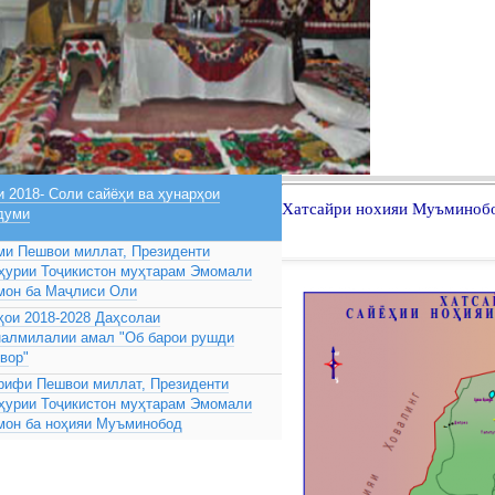
 2018- Соли сайёҳи ва ҳунарҳои
Хатсайри нохияи Муъминоб
думи
ми Пешвои миллат, Президенти
ҳурии Тоҷикистон муҳтарам Эмомали
мон ба Маҷлиси Оли
ҳои 2018-2028 Даҳсолаи
налмилалии амал "Об барои рушди
вор"
рифи Пешвои миллат, Президенти
ҳурии Тоҷикистон муҳтарам Эмомали
мон ба ноҳияи Муъминобод