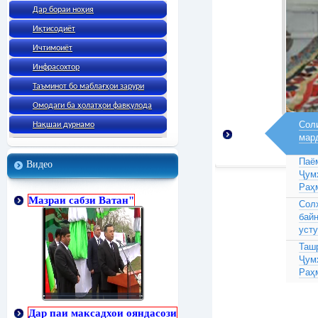
Дар бораи ноҳия
Иқтисодиёт
Ичтимоиёт
Инфрасохтор
Таъминот бо маблағҳои зарури
Омодаги ба ҳолатҳои фавқулода
Соли
Нақшаи дурнамо
мар
Паё
Видео
Ҷум
Раҳ
Мазраи сабзи Ватан"
Сол
бай
усту
Таш
Ҷум
Раҳ
Дар паи максадхои ояндасози