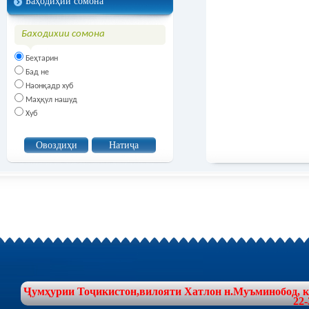
Баҳодиҳии сомона
Баходихии сомона
Беҳтарин
Бад не
Наонқадр хуб
Маҳқул нашуд
Хуб
Ҷумҳурии Тоҷикистон,вилояти Хатлон н.Муъминобод, куч
22-