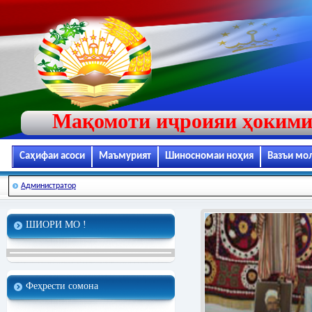
Мақомоти иҷроияи ҳокими
Саҳифаи асоси
Маъмурият
Шиносномаи ноҳия
Вазъи мо
Администратор
ШИОРИ МО !
Феҳрести сомона