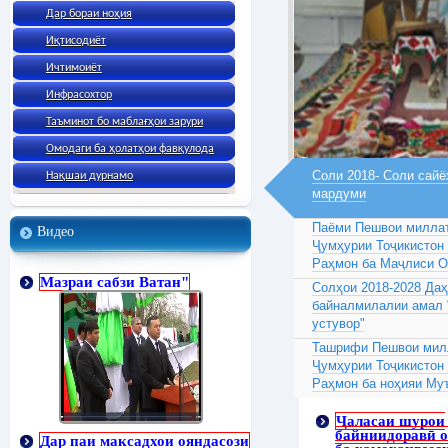
Дар бораи ноҳия
Иқтисодиёт
Ичтимоиёт
Инфрасохтор
Таъминот бо маблағҳои зарури
Омодаги ба ҳолатҳои фавқулода
Соли 2018- Соли сайё
Нақшаи дурнамо
мардуми
Паёми Пешвои миллат
Видео
Ҷумҳурии Тоҷикистон
Раҳмон ба Маҷлиси 
Мазраи сабзи Ватан"
Солҳои 2018-2028 Да
байналмилалии амал 
устувор"
Ташрифи Пешвои милл
Ҷумҳурии Тоҷикистон
Раҳмон ба ноҳияи Му
Ҷаласаи шурои
байниидоравӣ 
Дар паи максадхои ояндасози