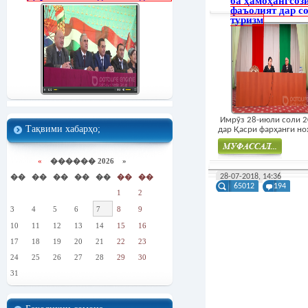
ба ҳамоҳангсоз
фаъолият дар с
туризм
Имрӯз 28-июли соли 
Тақвими хабарҳо;
дар Қасри фарҳанги ноҳ
«
������ 2026 »
Муфасал
��
��
��
��
��
��
��
28-07-2018, 14:36
65012
194
1
2
3
4
5
6
7
8
9
10
11
12
13
14
15
16
17
18
19
20
21
22
23
24
25
26
27
28
29
30
31