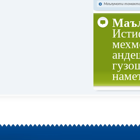
Маълумоти томактаб
Маъл
Исти
мехм
анде
гузо
наме