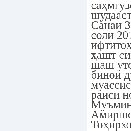
саҳмгуз
шудааст
Санаи 3
соли 20
ифтитоҳ
ҳашт си
шаш ут
бинои 
муассис
раиси н
Муъмин
Амиршо
Тоҳирх