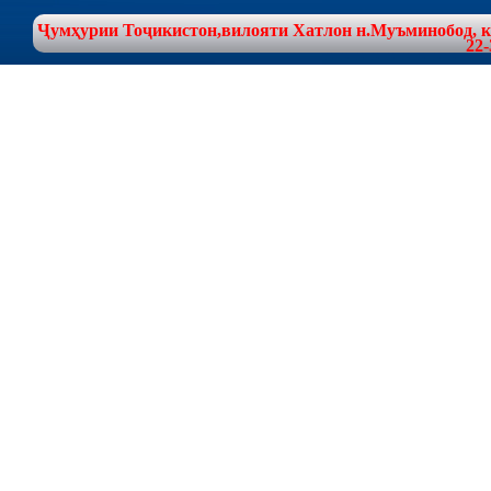
Ҷумҳурии Тоҷикистон,вилояти Хатлон н.Муъминобод, куч
22-