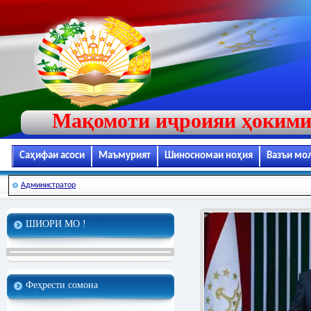
Мақомоти иҷроияи ҳокими
Саҳифаи асоси
Маъмурият
Шиносномаи ноҳия
Вазъи мо
Администратор
ШИОРИ МО !
Феҳрести сомона