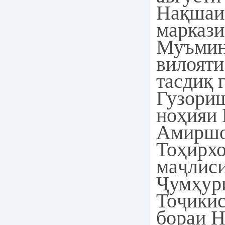
Нақшаи
маркази
Муъмин
вилояти
тасдиқ 
Гузори
ноҳияи
Амиршо
Тоҳирхо
маҷлис
Ҷумҳур
Тоҷикис
бораи 