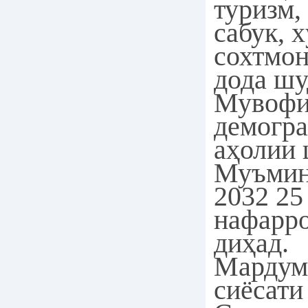
туризм,
сабук, 
сохтмо
дода шу
Мувофи
демогр
аҳолии
Муъмин
2032 25
нафарро
диҳад.
Мардуми
сиёсати