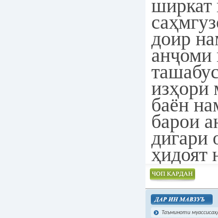
ширкат 
саҳмгуз
доир на
анҷоми 
ташабу
изҳори 
баён на
барои а
дигари 
ҳидоят 
Чоп намудан
Таъминоти муассисаҳо