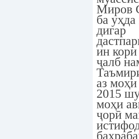
Миров 
ба уҳда
дигар
дастпар
ин кори
ҷалб на
Таъмир
аз моҳи
2015 шу
моҳи ав
ҷорӣ м
истифод
баҳраб