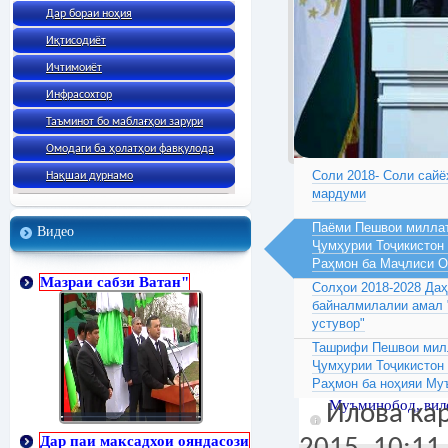
Дар бораи ноҳия
Иқтисодиёт
Ичтимоиёт
Инфрасохтор
Таъминот бо маблағҳои зарури
Омодаги ба ҳолатҳои фавқулода
Соли 2018- Соли сайё
Нақшаи дурнамо
мардуми
Паёми Пешвои миллат
Видео
Ҷумҳурии Тоҷикистон
Раҳмон ба Маҷлиси 
Мазраи сабзи Ватан"
Солҳои 2018-2028 Да
байналмилалии амал 
устувор"
Ташрифи Пешвои милл
Ҷумҳурии Тоҷикистон
Раҳмон ба ноҳияи Му
Муъминобод, вило
Илова ка
Дар паи максадхои ояндасози