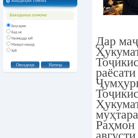
Баҳодиҳии сомона
Баходихии сомона
Беҳтарин
Бад не
Дар ма
Наонқадр хуб
Маҳқул нашуд
Ҳукума
Хуб
Тоҷикис
раёсати
Ҷумҳур
Тоҷикис
Ҳукума
муҳтар
Раҳмон 
августи