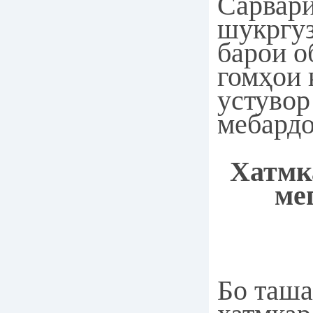
Сарвари
шукргуз
барои о
гомҳои
устувор
мебардо
Хатмк
ме
Бо таша