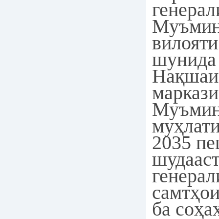
генерал
Муъмин
вилояти
шунида
Нақшаи
маркази
Муъмин
муҳлати
2035 п
шудаас
генерал
самтҳои
ба соҳа