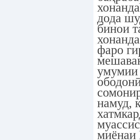
хонанда
дода шу
бинои т
хонанда
фаро ги
мешава
умумии
ободонӣ
сомони
намуд, 
хатмкар
муассис
миёнаи