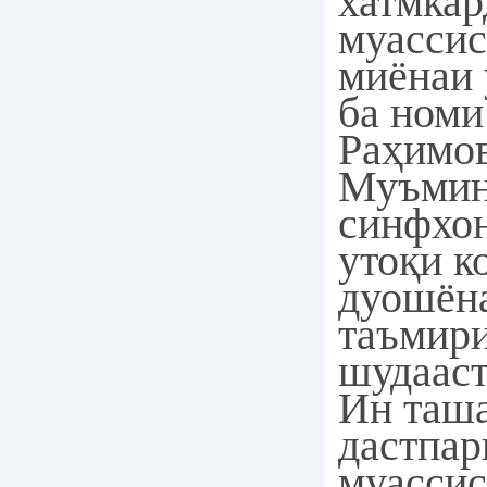
хатмкар
муассис
миёнаи
ба номи
Раҳимо
Муъмин
синфхо
утоқи к
дуошёна
таъмири
шудааст
Ин таш
дастпар
муассис