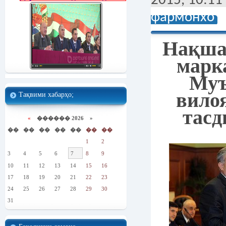
2015, 10:11
фармонхо
Нақша
марк
Муъ
вило
Тақвими хабарҳо;
тасд
«
������ 2026 »
��
��
��
��
��
��
��
1
2
3
4
5
6
7
8
9
10
11
12
13
14
15
16
17
18
19
20
21
22
23
24
25
26
27
28
29
30
31