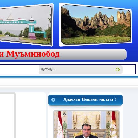
яи Муъминобод
Ҳидояти Пешвои миллат !