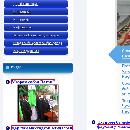
Дар бораи ноҳия
Иқтисодиёт
Ичтимоиёт
Инфрасохтор
Таъминот бо маблағҳои зарури
Омодаги ба ҳолатҳои фавқулода
Соли
Нақшаи дурнамо
мар
Паё
Видео
Ҷум
Раҳ
Мазраи сабзи Ватан"
Сол
бай
усту
Таш
Ҷум
Раҳ
Эхтиром ба либ
фархангу милла
Дар паи максадхои ояндасози