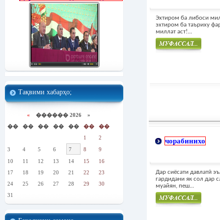
Эхтиром ба либоси ми
эхтиром ба таъриху фа
миллат аст!...
Муфасал
Тақвими хабарҳо;
«
������ 2026 »
��
��
��
��
��
��
��
1
2
чорабинихо
3
4
5
6
7
8
9
10
11
12
13
14
15
16
Дар сиёсати давлатӣ э
17
18
19
20
21
22
23
гардидани як сол дар 
24
25
26
27
28
29
30
муайян, пеш...
31
Муфасал