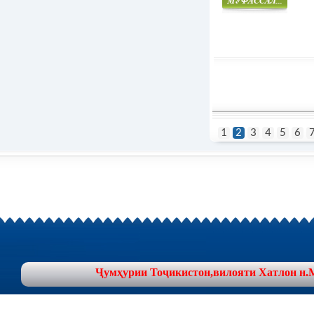
Муфасал
1
2
3
4
5
6
Ҷумҳурии Тоҷикистон,вилояти Хатлон н.Муъ