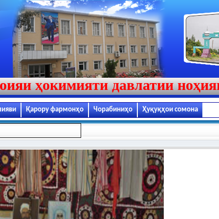
оияи ҳокимияти давлатии ноҳи
лияви
Қарору фармонҳо
Чорабиниҳо
Ҳуқуқҳои сомона