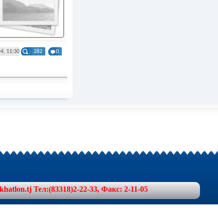
4, 11:30
282
0
lon.tj Тел:(83318)2-22-33, Факс: 2-11-05