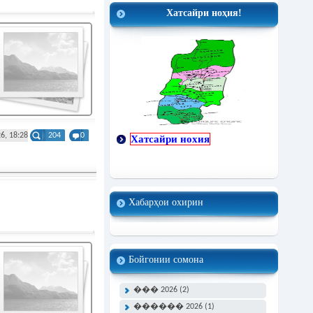
Хатсайри ноҳия!
6, 18:28
204
0
Хатсайри нохия
Хабарҳои охирин
Бойгонии сомона
��� 2026 (2)
������ 2026 (1)