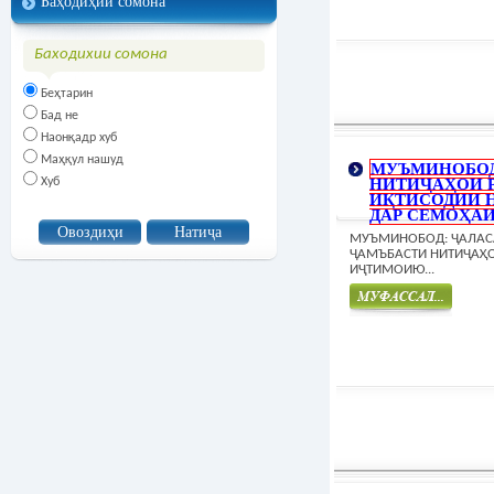
Баҳодиҳии сомона
Баходихии сомона
Беҳтарин
Бад не
Наонқадр хуб
Маҳқул нашуд
МУЪМИНОБОД
Хуб
НИТИҶАҲОИ 
ИҚТИСОДИИ 
ДАР СЕМОҲАИ
МУЪМИНОБОД: ҶАЛАС
ҶАМЪБАСТИ НИТИҶАҲ
ИҶТИМОИЮ...
Муфасал