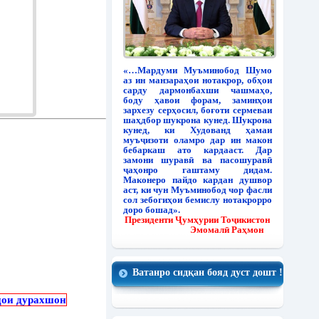
«…Мардуми Муъминобод Шумо
аз ин манзараҳои нотакрор, обҳои
сарду дармонбахши чашмаҳо,
боду ҳавои форам, заминҳои
зархезу серҳосил, боғоти сермеваи
шаҳдбор шукрона кунед. Шукрона
кунед, ки Худованд ҳамаи
муъҷизоти оламро дар ин макон
бебаркаш ато кардааст. Дар
замони шуравӣ ва пасошуравӣ
ҷаҳонро гаштаму дидам.
Маконеро пайдо кардан душвор
аст, ки чун Муъминобод чор фасли
сол зебогиҳои бемислу нотакрорро
доро бошад».
Президенти Ҷумҳурии Тоҷикистон
Эмомалӣ Раҳмон
Ватанро сидқан бояд дуст дошт !
дои дурахшон