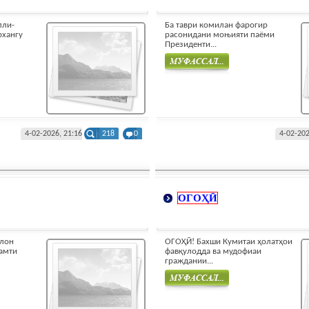
лли-
Ба таври комилан фарогир
рхангу
расонидани моњияти паёми
Президенти...
Муфасал
4-02-2026, 21:16
218
0
4-02-202
ОГОҲӢ
ълон
ОГОҲӢ! Бахши Кумитаи ҳолатҳои
самти
фавқулодда ва мудофиаи
граждании...
Муфасал