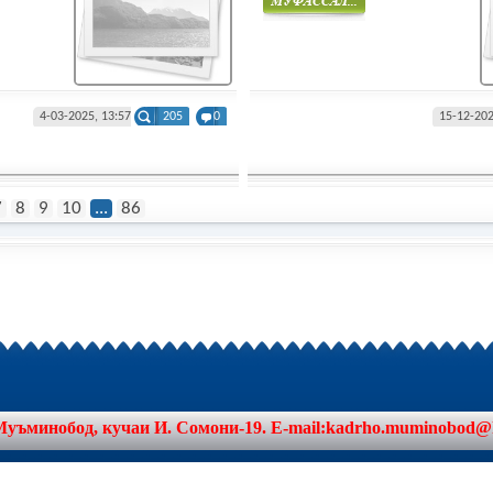
Муфасал
4-03-2025, 13:57
205
0
15-12-202
7
8
9
10
...
86
минобод, кучаи И. Сомони-19. E-mail:kadrho.muminobod@khat