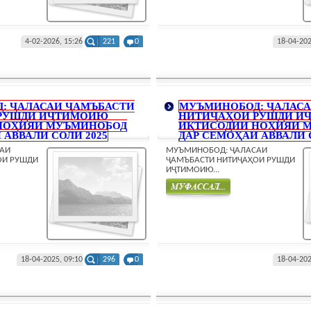
4-02-2026, 15:26
221
0
18-04-202
: ҶАЛАСАИ ҶАМЪБАСТИ
МУЪМИНОБОД: ҶАЛАСА
РУШДИ ИҶТИМОИЮ
НИТИҶАҲОИ РУШДИ И
НОҲИЯИ МУЪМИНОБОД
ИҚТИСОДИИ НОҲИЯИ 
 АВВАЛИ СОЛИ 2025
ДАР СЕМОҲАИ АВВАЛИ С
АИ
МУЪМИНОБОД: ҶАЛАСАИ
ОИ РУШДИ
ҶАМЪБАСТИ НИТИҶАҲОИ РУШДИ
ИҶТИМОИЮ...
Муфасал
18-04-2025, 09:10
296
0
18-04-202