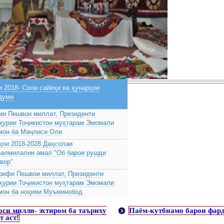
 2018- Соли сайёҳи ва ҳунарҳои
думи
ми Пешвои миллат, Президенти
ҳурии Тоҷикистон муҳтарам Эмомали
мон ба Маҷлиси Оли
ҳои 2018-2028 Даҳсолаи
налмилалии амал "Об барои рушди
вор"
рифи Пешвои миллат, Президенти
ҳурии Тоҷикистон муҳтарам Эмомали
мон ба ноҳияи Муъминобод
оси милли- эхтиром ба таъриху
Паём-кутбнамо барои фар
т аст!