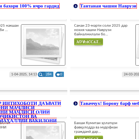
 бахори 100% ичро гардид
Тантанаи чашни Наврузи
025 накшаи
Санаи 23-марти соли 2025 дар
и ...
нохия чашни Наврузи
байналмилали бо...
Муфасал
1-04-2025, 14:13
284
0
24-03-202
Р ИНТИХОБОТИ ДАЪВАТИ
Таваччух! Борону барф ме
ОНИ МАҶЛИСИ
НИ МАҶЛИСИ ОЛИИ
ОҶИКИСТОН ВА
МАҲАЛЛИИ ВАКИЛОНИ
ОБОТИ
Бахши Кумитаи ҳолатҳои
ОНИ
фавқулодда ва мудофиаи
гражданӣ дар...