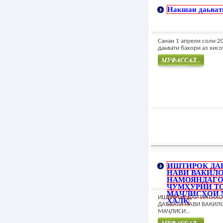
Накшаи даьвати
Санаи 1 апрели соли 2
даьвати бахори аз хисоб
Муфасал
ИШТИРОК ДА
НАВИ ВАКИЛ
НАМОЯНДАГО
ҶУМҲУРИИ Т
МАҶЛИСҲОИ 
ИШТИРОК ДАР ИНТИХ
ХАЛҚ
ДАЪВАТИ НАВИ ВАКИЛ
МАҶЛИСИ...