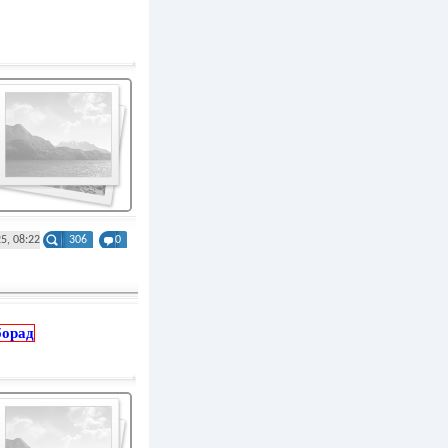
5, 08:22
306
0
борад