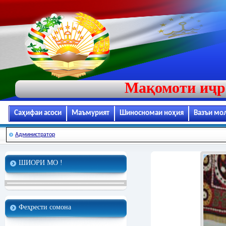
Мақомоти иҷр
Саҳифаи асоси
Маъмурият
Шиносномаи ноҳия
Вазъи мо
Администратор
ШИОРИ МО !
Феҳрести сомона