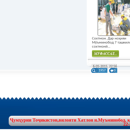
Сохтмон. Дар ноҳияи
Мӯъминобод 7 ташкил
сохтмонӣ...
Муфасал
6-05-2015, 22:56
1957
0
Ҷумҳурии Тоҷикистон,вилояти Хатлон н.Муъминобод, куч
22-