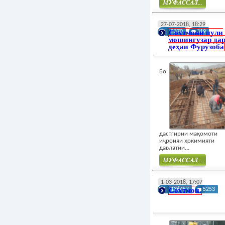
Муфасал
27-07-2018, 18:29
Сохтмони пули
5370
319
мошингузар да
деҳаи Фурузоба
Бо
дастгирии мақомоти
иҷроияи ҳокимияти
давлатии...
Муфасал
1-03-2018, 17:07
Сохтмон.
136457
5253