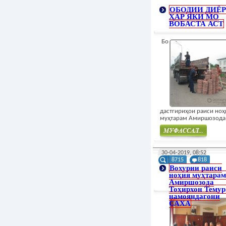
ОБОДИИ ДИЁР
ҲАР ЯКИ МО
ВОБАСТА АСТ
Бо
дастгириҳои раиси ноҳ
муҳтарам Амиршозода.
Муфасал
30-04-2019, 08:52
8715
818
Вохурии раиси
ноҳия муҳтарам
Амиршозода
Тоҳирхон Темур
намояндагони
САХА