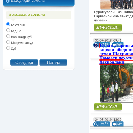
Баҳодиҳии сомона
Суратгузориш аз Шино
Баходихии сомона
Сарвазири мамлакат д
ҷараёни...
Беҳтарин
Бад не
Наонқадр хуб
Муфасал
31-07-2019, 09:41
Маҳқул нашуд
Суратгузориш а
4338
469
Хуб
корҳои ободони
деҳаи Шаҳрина
Ҷамоати деҳоти
Деҳибаланд
...
Муфасал
24-06-2019, 13:39
9467
439