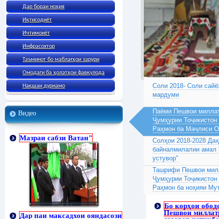
Дар бораи ноҳия
Иқтисодиёт
Ичтимоиёт
Инфрасохтор
Таъминот бо маблағҳои зарури
Омодаги ба ҳолатҳои фавқулода
Соли 2018- Соли сайё
Нақшаи дурнамо
мардуми
Паёми Пешвои миллат
Видео
Ҷумҳурии Тоҷикистон
Раҳмон ба Маҷлиси 
Мазраи сабзи Ватан"
Солҳои 2018-2028 Да
байналмилалии амал 
устувор"
Ташрифи Пешвои милл
Ҷумҳурии Тоҷикистон
Раҳмон ба ноҳияи Му
Бо корҳои обод
Пешвои миллат
Дар паи максадхои ояндасози