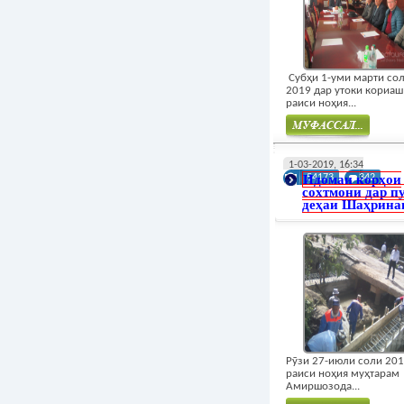
Субҳи 1-уми марти со
2019 дар утоки кориаш
раиси ноҳия...
Муфасал
1-03-2019, 16:34
Идомаи корҳои
54173
342
сохтмони дар п
деҳаи Шаҳрина
Рӯзи 27-июли соли 20
раиси ноҳия муҳтарам
Амиршозода...