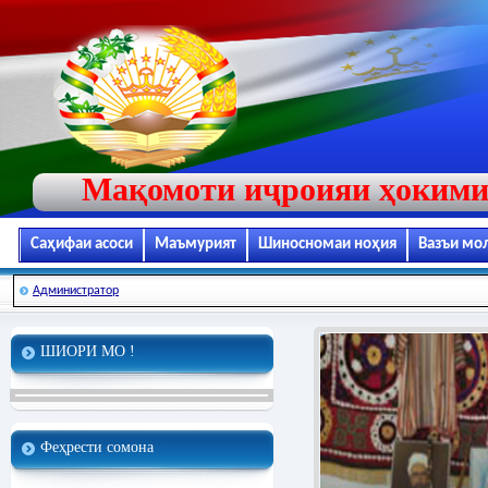
Мақомоти иҷроияи ҳокими
Саҳифаи асоси
Маъмурият
Шиносномаи ноҳия
Вазъи мо
Администратор
ШИОРИ МО !
Феҳрести сомона