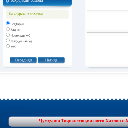
Баҳодиҳии сомона
Баходихии сомона
Беҳтарин
Бад не
Наонқадр хуб
Маҳқул нашуд
Хуб
Ҷумҳурии Тоҷикистон,вилояти Хатлон н.Муъ