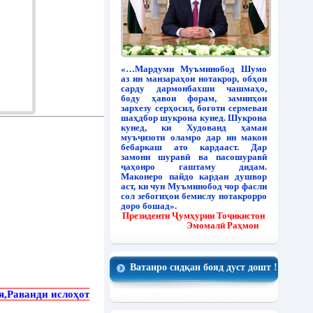
«…Мардуми Муъминобод Шумо
аз ин манзараҳои нотакрор, обҳои
сарду дармонбахши чашмаҳо,
боду ҳавои форам, заминҳои
зархезу серҳосил, боғоти сермеваи
шаҳдбор шукрона кунед. Шукрона
кунед, ки Худованд ҳамаи
муъҷизоти оламро дар ин макон
бебаркаш ато кардааст. Дар
замони шуравӣ ва пасошуравӣ
ҷаҳонро гаштаму дидам.
Маконеро пайдо кардан душвор
аст, ки чун Муъминобод чор фасли
сол зебогиҳои бемислу нотакрорро
доро бошад».
Президенти Ҷумҳурии Тоҷикистон
Эмомалӣ Раҳмон
Ватанро сидқан бояд дуст дошт !
я,Раванди ислоҳот