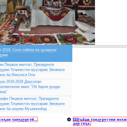
 2018- Соли сайёҳи ва ҳунарҳои
думи
ми Пешвои миллат, Президенти
ҳурии Тоҷикистон муҳтарам Эмомали
мон ба Маҷлиси Оли
ҳои 2018-2028 Даҳсолаи
налмилалии амал "Об барои рушди
вор"
рифи Пешвои миллат, Президенти
ҳурии Тоҷикистон муҳтарам Эмомали
мон ба ноҳияи Муъминобод
оҳаи танудурстӣ...
Шӯъбаи тандурустии нохи
дар соҳа.