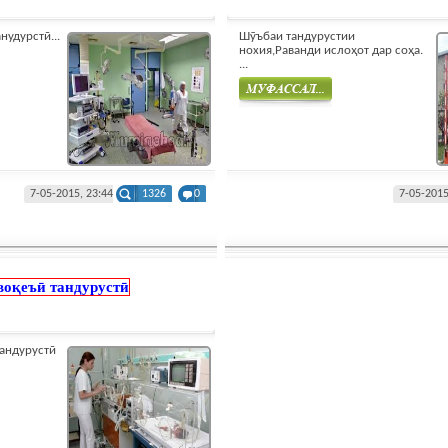
нудурстӣ...
Шӯъбаи тандурустии
нохия,Раванди ислоҳот дар соҳа.
...
Муфасал
7-05-2015, 23:44
1326
0
7-05-2015
воқеъӣ тандурустӣ
тандурустӣ