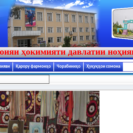
оияи ҳокимияти давлатии ноҳи
лияви
Қарору фармонҳо
Чорабиниҳо
Ҳуқуқҳои сомона