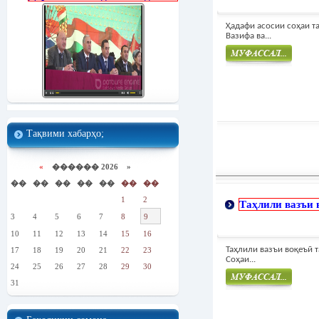
Ҳадафи асосии соҳаи та
Вазифа ва...
Муфасал
Тақвими хабарҳо;
«
������ 2026 »
��
��
��
��
��
��
��
1
2
Таҳлили вазъи 
3
4
5
6
7
8
9
10
11
12
13
14
15
16
Таҳлили вазъи воқеъӣ 
17
18
19
20
21
22
23
Соҳаи...
24
25
26
27
28
29
30
31
Муфасал