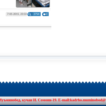
7-05-2015, 23:33
2754
0
минобод, кучаи И. Сомони-19. E-mail:kadrho.muminobod@khat