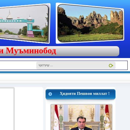
яи Муъминобод
Ҳидояти Пешвои миллат !