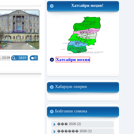
Хатсайри ноҳия!
, 23:39
1619
0
Хатсайри нохия
Хабарҳои охирин
Бойгонии сомона
��� 2026 (2)
������ 2026 (1)