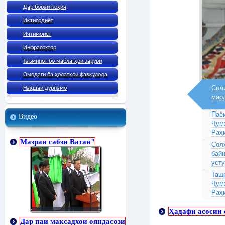
Дар бораи ноҳия
Иқтисодиёт
Ичтимоиёт
Инфрасохтор
Таъминот бо маблағҳои зарури
Омодаги ба ҳолатҳои фавқулода
Соли
Нақшаи дурнамо
мар
Паё
Видео
Ҷум
Раҳ
Мазраи сабзи Ватан"
Сол
бай
усту
Таш
Ҷум
Раҳ
Ҳадафи асосии с
Дар паи максадхои ояндасози