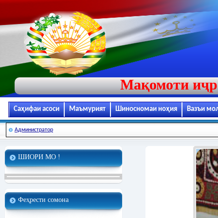
Мақомоти иҷр
Саҳифаи асоси
Маъмурият
Шиносномаи ноҳия
Вазъи мо
Администратор
ШИОРИ МО !
Феҳрести сомона