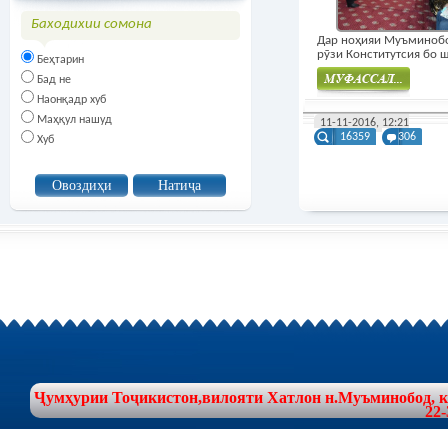
Баходихии сомона
Дар ноҳияи Муъминоб
рӯзи Конститутсия бо шу
Беҳтарин
Бад не
Наонқадр хуб
Муфасал
Маҳқул нашуд
11-11-2016, 12:21
16359
306
Хуб
Ҷумҳурии Тоҷикистон,вилояти Хатлон н.Муъминобод, куч
22-