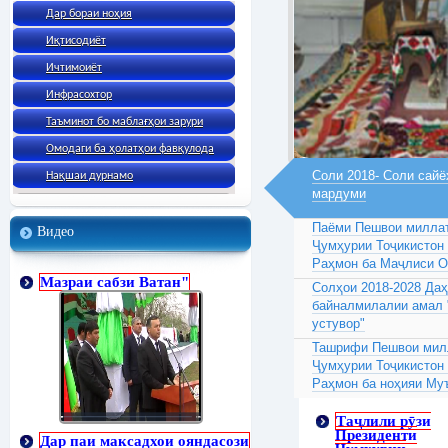
Дар бораи ноҳия
Иқтисодиёт
Ичтимоиёт
Инфрасохтор
Таъминот бо маблағҳои зарури
Омодаги ба ҳолатҳои фавқулода
Соли 2018- Соли сайё
Нақшаи дурнамо
мардуми
Паёми Пешвои миллат
Видео
Ҷумҳурии Тоҷикистон
Раҳмон ба Маҷлиси 
Мазраи сабзи Ватан"
Солҳои 2018-2028 Да
байналмилалии амал 
устувор"
Ташрифи Пешвои милл
Ҷумҳурии Тоҷикистон
Раҳмон ба ноҳияи Му
Таҷлили рӯзи
Президенти
Дар паи максадхои ояндасози