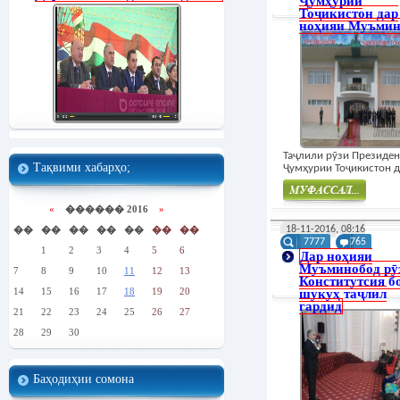
Ҷумҳурии
Тоҷикистон дар
ноҳияи Муъмин
Таҷлили рӯзи Президен
Тақвими хабарҳо;
Ҷумҳурии Тоҷикистон да
«
������ 2016
»
Муфасал
��
��
��
��
��
��
��
18-11-2016, 08:16
7777
765
1
2
3
4
5
6
Дар ноҳияи
Муъминобод рӯ
7
8
9
10
11
12
13
Конститутсия б
14
15
16
17
18
19
20
шукуҳ таҷлил
гардид
21
22
23
24
25
26
27
28
29
30
Баҳодиҳии сомона