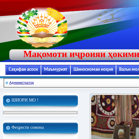
Мақомоти иҷроияи ҳокими
Саҳифаи асоси
Маъмурият
Шиносномаи ноҳия
Вазъи мо
Администратор
ШИОРИ МО !
Феҳрести сомона