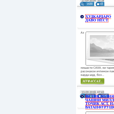
17-09-2018, 10:18
1688
18
ХУДКАРДАРО
ДАВО НЕСТ
Аз
нишасти САХА, ки тари
расонахои ичтимои па
карда шуд, боз...
Муфасал
13-09-2018, 07:43
ИСТИКЛОЛИЯ
35144
2338
ЧАШНИ МИЛЛ
ТОЧИК АСТ, Н
ВАТАНФУРУШ