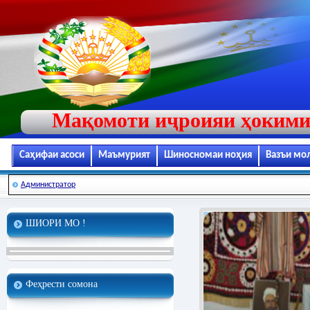
Мақомоти иҷроияи ҳокими
Саҳифаи асоси
Маъмурият
Шиносномаи ноҳия
Вазъи мо
Администратор
ШИОРИ МО !
Феҳрести сомона