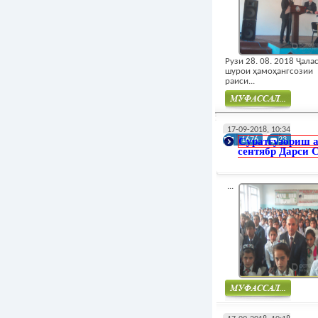
Рузи 28. 08. 2018 Ҷалас
шурои ҳамоҳангсозии
раиси...
Муфасал
17-09-2018, 10:34
Суратгузориш а
1676
23
сентябр Дарси 
...
Муфасал