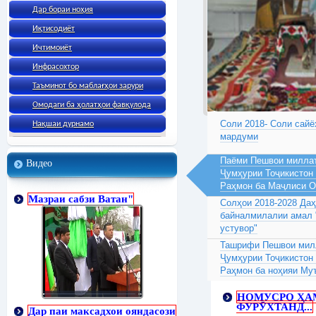
Дар бораи ноҳия
Иқтисодиёт
Ичтимоиёт
Инфрасохтор
Таъминот бо маблағҳои зарури
Омодаги ба ҳолатҳои фавқулода
Соли 2018- Соли сайё
Нақшаи дурнамо
мардуми
Паёми Пешвои миллат
Видео
Ҷумҳурии Тоҷикистон
Раҳмон ба Маҷлиси 
Мазраи сабзи Ватан"
Солҳои 2018-2028 Да
байналмилалии амал 
устувор"
Ташрифи Пешвои милл
Ҷумҳурии Тоҷикистон
Раҳмон ба ноҳияи Му
НОМУСРО ҲА
ФУРӮХТАНД...
Дар паи максадхои ояндасози