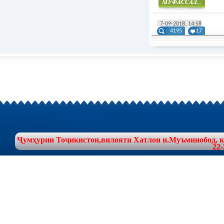
Муфасал
7-09-2018, 14:58
4195
17
Ҷумҳурии Тоҷикистон,вилояти Хатлон н.Муъминобод, куч
22-