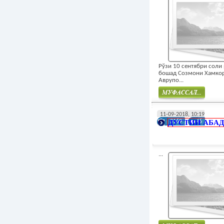
Рўзи 10 сентябри соли
бошад Созмони Хамко
Аврупо...
Муфасал
11-09-2018, 10:19
ДУСТИИ АБА
3169
46
...