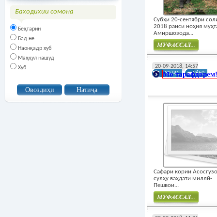
Баходихии сомона
Субҳи 20-сентябри сол
2018 раиси ноҳия муҳ
Беҳтарин
Амиршозода...
Бад не
Наонқадр хуб
Маҳқул нашуд
Муфасал
20-09-2018, 14:57
Хуб
Мо тарафдорем
30741
2650
Сафари кории Асосгуз
сулҳу ваҳдати миллӣ-
Пешвои...
Муфасал