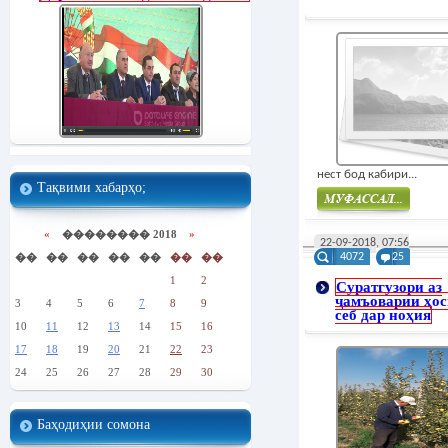
нест бод кабири...
Тақвими хабарҳо;
Муфасал
«
�������� 2018
»
22-09-2018, 07:56
��
��
��
��
��
��
��
4072
25
1
2
Суратгузори аз
ҷамъоварии ҳо
3
4
5
6
7
8
9
себ дар ноҳия
10
11
12
13
14
15
16
17
18
19
20
21
22
23
24
25
26
27
28
29
30
Баҳодиҳии сомона