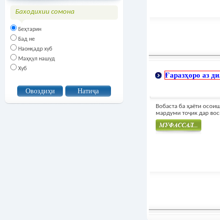
Баходихии сомона
Беҳтарин
Бад не
Наонқадр хуб
Маҳқул нашуд
Хуб
Ғаразҳоро аз ди
Вобаста ба ҳаёти осои
мардуми тоҷик дар воси
Муфасал