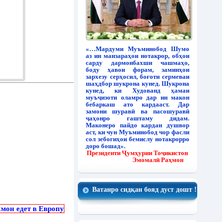
«…Мардуми Муъминобод Шумо
аз ин манзараҳои нотакрор, обҳои
сарду дармонбахши чашмаҳо,
боду ҳавои форам, заминҳои
зархезу серҳосил, боғоти сермеваи
шаҳдбор шукрона кунед. Шукрона
кунед, ки Худованд ҳамаи
муъҷизоти оламро дар ин макон
бебаркаш ато кардааст. Дар
замони шуравӣ ва пасошуравӣ
ҷаҳонро гаштаму дидам.
Маконеро пайдо кардан душвор
аст, ки чун Муъминобод чор фасли
сол зебогиҳои бемислу нотакрорро
доро бошад».
Президенти Ҷумҳурии Тоҷикистон
Эмомалӣ Раҳмон
Ватанро сидқан бояд дуст дошт !
мон едет в Европу