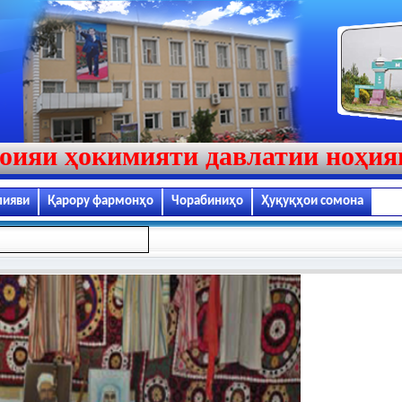
оияи ҳокимияти давлатии ноҳи
лияви
Қарору фармонҳо
Чорабиниҳо
Ҳуқуқҳои сомона