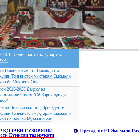
 2018- Соли сайёҳи ва ҳунарҳои
думи
ми Пешвои миллат, Президенти
ҳурии Тоҷикистон муҳтарам Эмомали
мон ба Маҷлиси Оли
ҳои 2018-2028 Даҳсолаи
налмилалии амал "Об барои рушди
вор"
рифи Пешвои миллат, Президенти
ҳурии Тоҷикистон муҳтарам Эмомали
мон ба ноҳияи Муъминобод
Р ҚОЛАБИ ГУЗОРИШИ
Президент РТ Эмомали Рах
оти Кумитаи тадорукоти