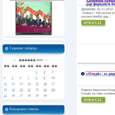
Ҳамоиши байн
дар фарҳанги бо
ДУШАНБЕ, 02.11.2019.
«Ховар»/. Мусаллам аст
расона (media) дар...
Муфасал
Тақвими хабарҳо;
«
������ 2019
»
��
��
��
��
��
��
��
1
2
3
«Озодӣ»: аз дир
4
5
6
7
8
9
10
11
12
13
14
15
16
17
18
19
20
21
22
23
24
Радиои Аврупоии Озод
Озодӣ, ки тайи солиёни
25
26
27
28
29
30
Муфасал
Баҳодиҳии сомона