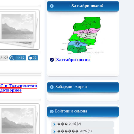
Хатсайри ноҳия!
 21:25
1419
29
Хатсайри нохия
С и Таджикистан
Хабарҳои охирин
дотворное
Бойгонии сомона
��� 2026 (2)
������ 2026 (1)