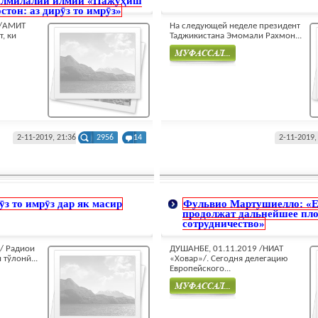
алмилалии илмии «Пажӯҳиш
стон: аз дирӯз то имрӯз»
 /АМИТ
На следующей неделе президент
, ки
Таджикистана Эмомали Рахмон...
Муфасал
2-11-2019, 21:36
2956
14
2-11-2019,
ӯз то имрӯз дар як масир
Фульвио Мартушиелло: «Е
продолжат дальнейшее пло
сотрудничество»
/ Радиои
ДУШАНБЕ, 01.11.2019 /НИАТ
 тўлонӣ...
«Ховар»/. Сегодня делегацию
Европейского...
Муфасал