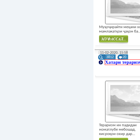
Муҳоҷираӣти меҳани х
мамлакатҳои ҷаҳон ба..
Муфасал
11-02-2020, 15:58
3812
20
Хатари терариз
Тераризм ин падидаи
номатлубе мебошад,
кисроқои охир дар...