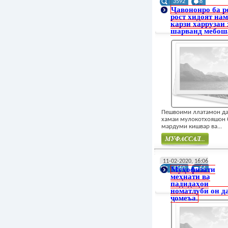
3592
8
Ҷавононро ба р
рост хидоят на
карзи харрузаи 
шарванд мебош
Пешвоими ллатамон д
хамаи мулокотхояшон 
мардуми кишвар ва...
Муфасал
11-02-2020, 16:06
Муҳофизати
4660
64
меҳнати ва
падидаҳои
номатлуби он д
ҷомеъа.