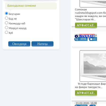
Баходихии сомона
Сомонаи
ruzinew.blogspot.com б
Беҳтарин
нашри як мақола, ки он
Бад не
"Шахспарастӣ...
Наонқадр хуб
Маҳқул нашуд
Муфасал
Хуб
18-02-2020, 17:29
ВАҲДАТ.
4996
31
Устоде бармаҳал фар
ки фикри тангдасти...
Муфасал
11-02-2020, 16:08