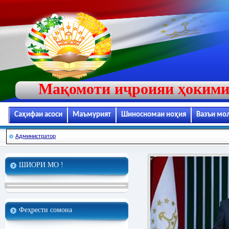
Мақомоти иҷроияи ҳокими
Саҳифаи асоси
Маъмурият
Шиносномаи ноҳия
Вазъи мо
Администратор
ШИОРИ МО !
Феҳрести сомона