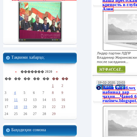
наша Брестская
крепость в глуб
Азии
Лидер партии ЛДПР
Тақвими хабарҳо;
Владимир Жириновски
после заседания...
«
������� 2020
»
��
��
��
��
��
��
��
Муфасал
19-02-2020, 23:03
1
2
Айби худ аблаҳ
3862
12
набинад дар
3
4
5
6
7
8
9
ҷаҳон....Ҷавоб б
10
11
12
13
14
15
16
ruzinew.blogspo
17
18
19
20
21
22
23
24
25
26
27
28
29
Баҳодиҳии сомона