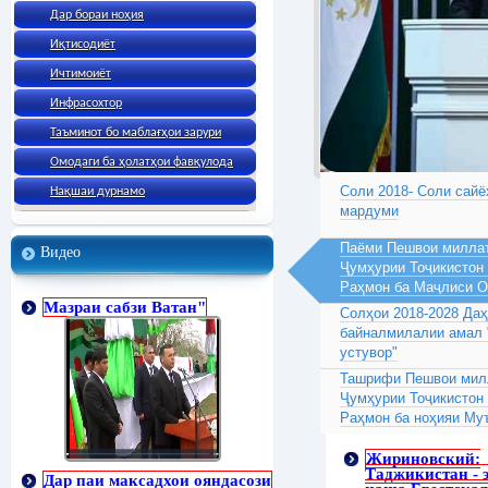
Дар бораи ноҳия
Иқтисодиёт
Ичтимоиёт
Инфрасохтор
Таъминот бо маблағҳои зарури
Омодаги ба ҳолатҳои фавқулода
Соли 2018- Соли сайё
Нақшаи дурнамо
мардуми
Паёми Пешвои миллат
Видео
Ҷумҳурии Тоҷикистон
Раҳмон ба Маҷлиси 
Мазраи сабзи Ватан"
Солҳои 2018-2028 Да
байналмилалии амал 
устувор"
Ташрифи Пешвои милл
Ҷумҳурии Тоҷикистон
Раҳмон ба ноҳияи Му
Жириновский:
Таджикистан - 
Дар паи максадхои ояндасози