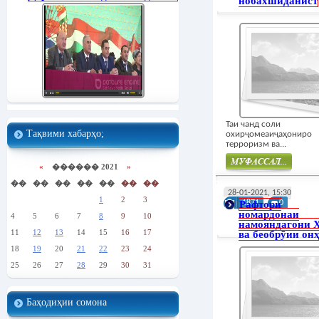
нобахшиданист
Таи чанд соли
Тақвими хабарҳо;
охирҷомеаиҷаҳониро
терроризм ва...
«
������ 2021
»
��
��
��
��
��
��
��
Муфасал
28-01-2021, 15:30
1
2
3
Рафтори
1871
0
номардонаи
4
5
6
7
8
9
10
намояндагони
11
12
13
14
15
16
17
ва беобрӯии он
18
19
20
21
22
23
24
25
26
27
28
29
30
31
Баҳодиҳии сомона