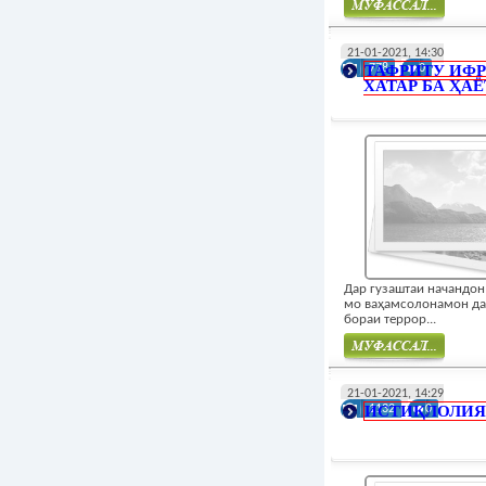
Муфасал
21-01-2021, 14:30
ТАФРИТУ ИФР
778
0
ХАТАР БА ҲАЁТ
Дар гузаштаи начандон
мо ваҳамсолонамон д
бораи террор...
Муфасал
21-01-2021, 14:29
ИСТИҚЛОЛИЯ
1132
0