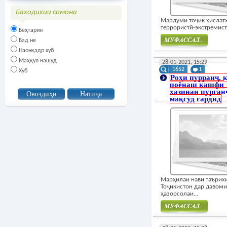
Баходихии сомона
Мардуми тоҷик хислат
террористӣ-экстремисти
Беҳтарин
Бад не
Наонқадр хуб
Муфасал
Маҳқул нашуд
28-01-2021, 15:29
1652
1
Хуб
Роҳи пурранҷ, 
поёнаш кашфи
хазинаи пурган
мақсуд гардид
Марҳилаи нави таърих
Тоҷикистон дар давоми
ҳазорсолаи...
Муфасал