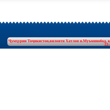
Ҷумҳурии Тоҷикистон,вилояти Хатлон н.Муъминобод, куч
22-