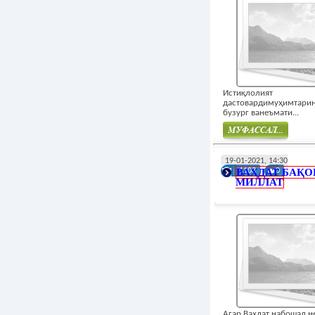
Истиқлолият
дастовардимуҳимтари
бузург ванеъмати...
Муфасал
19-01-2021, 14:30
ВАҲДАТ БАҚО
1103
0
МИЛЛАТ
Агар Ваҳдат набошад н