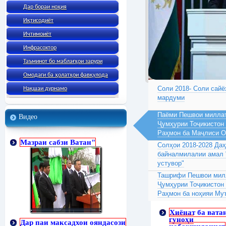
Дар бораи ноҳия
Иқтисодиёт
Ичтимоиёт
Инфрасохтор
Таъминот бо маблағҳои зарури
Омодаги ба ҳолатҳои фавқулода
Соли 2018- Соли сайё
Нақшаи дурнамо
мардуми
Паёми Пешвои миллат
Видео
Ҷумҳурии Тоҷикистон
Раҳмон ба Маҷлиси 
Мазраи сабзи Ватан"
Солҳои 2018-2028 Да
байналмилалии амал 
устувор"
Ташрифи Пешвои милл
Ҷумҳурии Тоҷикистон
Раҳмон ба ноҳияи Му
Хиёнат ба вата
гуноҳи
Дар паи максадхои ояндасози