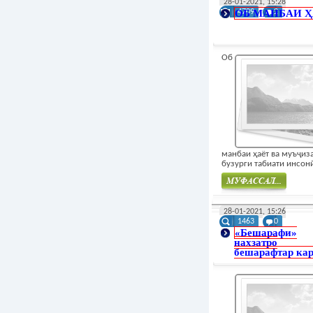
28-01-2021, 15:28
ОБ МАНБАИ Ҳ
4709
2
Об
манбаи ҳаёт ва муъҷиз
бузурги табиати инсонӣ
Муфасал
28-01-2021, 15:26
1463
0
«Бешарафи»
нахзатро
бешарафтар ка