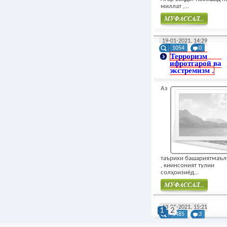
миллат ,...
Муфасал
19-01-2021, 14:29
1054
0
Терроризм
ифротгароӣ ва
экстремизм .
Аз
таърихи башариятмаъл
, киинсоният тулии
солҳоизиёд...
Муфасал
13-01-2021, 15:21
1
2
1485
3