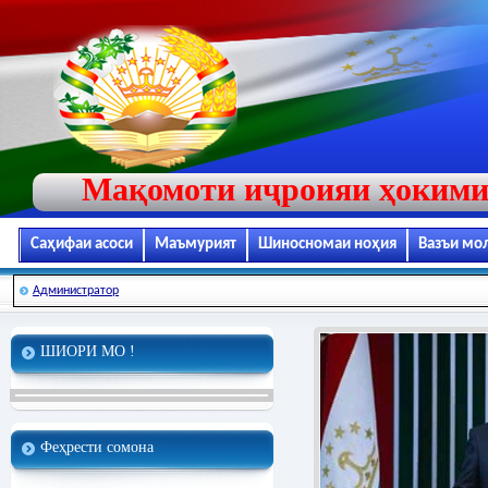
Мақомоти иҷроияи ҳокими
Саҳифаи асоси
Маъмурият
Шиносномаи ноҳия
Вазъи мо
Администратор
ШИОРИ МО !
Феҳрести сомона