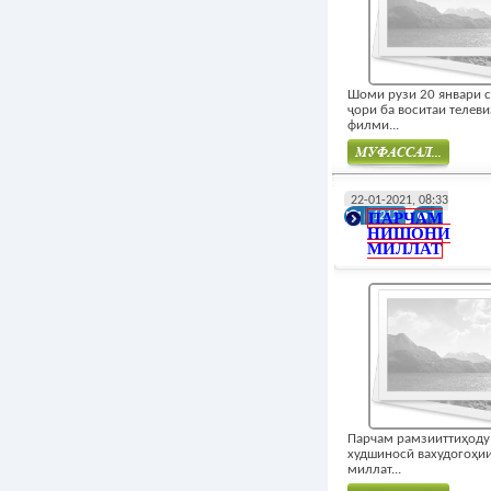
Шоми рузи 20 январи 
ҷори ба воситаи телев
филми...
Муфасал
22-01-2021, 08:33
ПАРЧАМ
1212
1
НИШОНИ
МИЛЛАТ
Парчам рамзииттиҳоду
худшиносӣ вахудогоҳи
миллат...