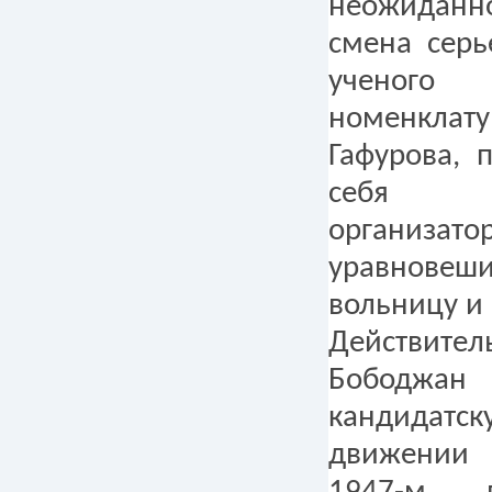
неожиданн
смена серь
ученог
номенклат
Гафурова, 
себя н
организ
уравнове
вольницу и 
Действител
Бободжан 
кандидатск
движении 