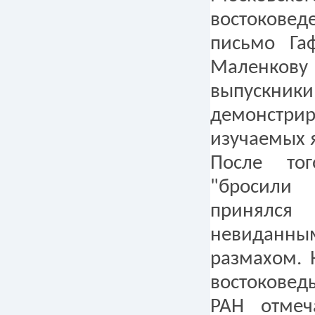
востоковед
письмо Га
Маленко
выпус
демонстрир
изучаемых 
После то
"бросили
принялс
невиданны
размахом. 
востоковед
РАН отмеч