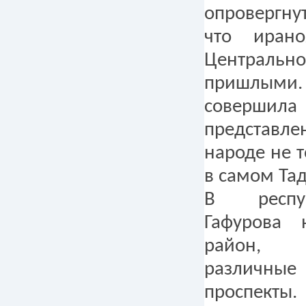
опровергну
что иран
Центральн
пришлыми.
соверши
представ
народе не т
в самом Та
В респу
Гафурова 
район, 
различ
проспекты