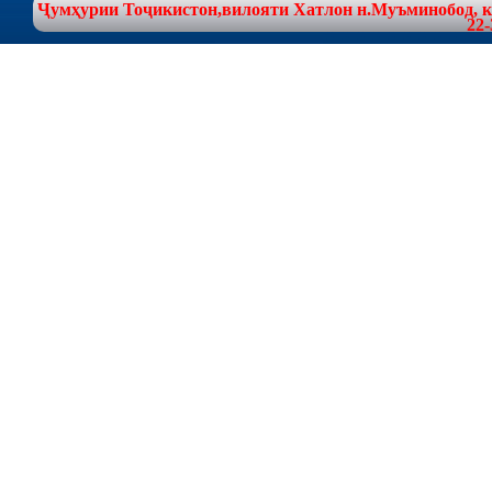
Ҷумҳурии Тоҷикистон,вилояти Хатлон н.Муъминобод, куч
22-