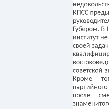
недовольст
КПСС пред
руководите
Губером. В 
институт не
своей задач
квалифици
востоковед
советской 
Кроме то
партийно
после см
знаменитог