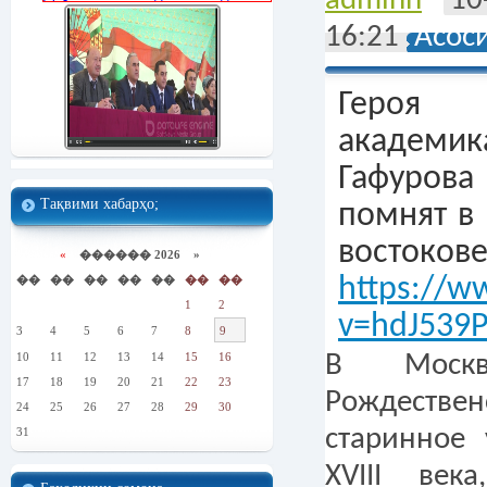
adminn
10
16:21
Асос
​Героя 
академи
Гафуров
Тақвими хабарҳо;
помнят в 
востоков
«
������ 2026 »
��
��
��
��
��
��
��
https://w
1
2
v=hdJ539
3
4
5
6
7
8
9
10
11
12
13
14
15
16
В Моск
17
18
19
20
21
22
23
Рождест
24
25
26
27
28
29
30
старинное 
31
XVIII век