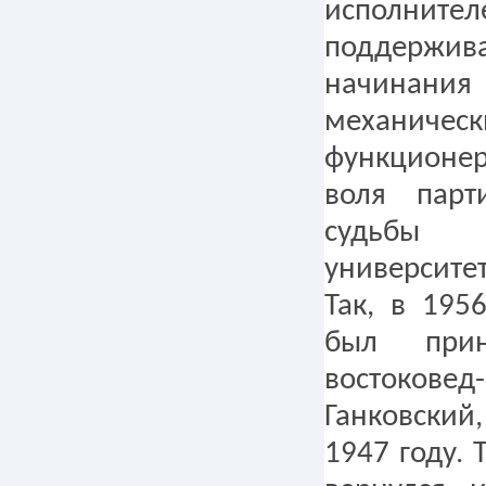
исполнит
поддерж
начина
механичес
функционер
воля пар
судьбы 
университет
Так, в 195
был при
востоковед
Ганковский
1947 году. 