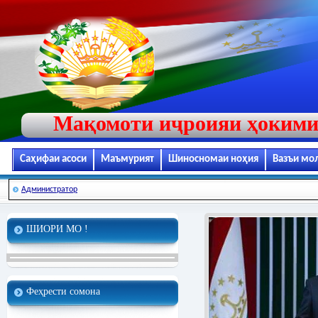
Мақомоти иҷроияи ҳокими
Саҳифаи асоси
Маъмурият
Шиносномаи ноҳия
Вазъи мо
Администратор
ШИОРИ МО !
Феҳрести сомона