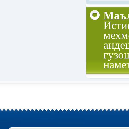
Маъл
Исти
мехм
анде
гузо
наме