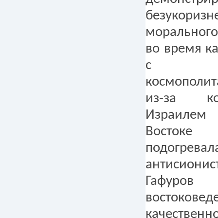
безукори
морального
во время к
с "бе
космополит
из-за к
Израиле
Восток
подогревал
антисионис
Гафуров 
восток
качественн