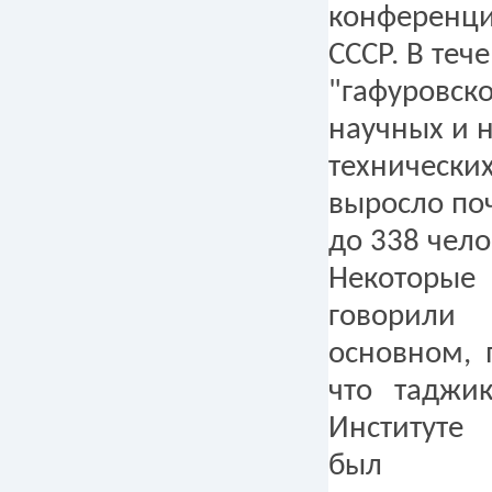
конференци
СССР. В теч
"гафуровско
научных и 
технически
выросло поч
до 338 чело
Некоторые
говорили
основном, 
что таджи
Институте
был п