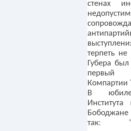
стенах ин
недопуст
сопровожд
антипарти
выступлени
терпеть не
Губера был
первый 
Компартии 
В юбиле
Института 
Бободжане
так: "