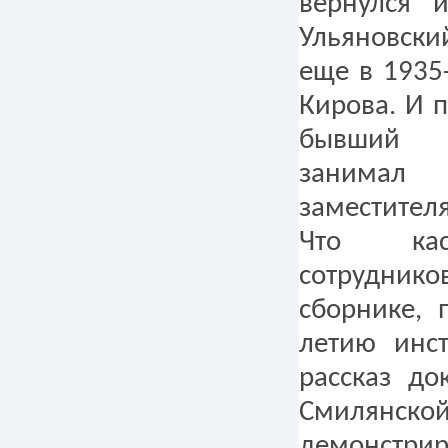
вернулся и
Ульяновск
еще в 1935
Кирова. И 
бывший 
занима
заместителя
Что кас
сотруднико
сборнике, 
летию инст
рассказ до
Смилянской
демонстри