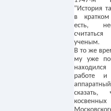
1947-м в
"История т
в кратком
есть, не
считатьс
ученым.
В то же вре
му уже по
находилс
работе и
аппаратный
сказать,
косвенных
Московск