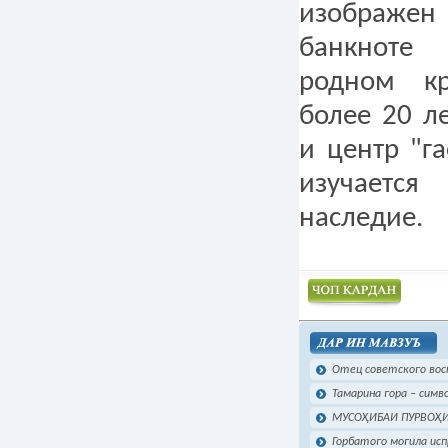
изображен
банкноте
родном к
более 20 л
и центр "г
изучаетс
наследие.
Чоп намудан
Отец советского вос
Тамарина гора – симво
МУСОҲИБАИ ПУРВОҲИ
Горбатого могила ис