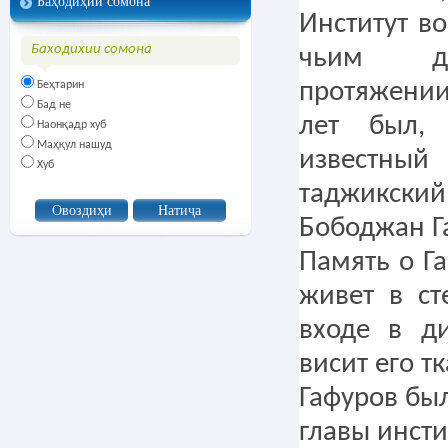
Баҳодиҳии сомона
Институт в
Баходихии сомона
чьим ди
протяжени
Беҳтарин
Бад не
лет был,
Наонқадр хуб
Маҳқул нашуд
известн
Хуб
таджикс
Бободжан Г
Память о Г
живет в ст
входе в д
висит его т
Гафуров был
главы инсти