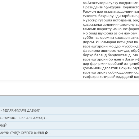
ва Асосгузори сулҳу ваҳдати ми
Президенти Ҷумҳурии Тоҷикист
Раҳмон дар омавигардониии ва
гузошта, баҳри рушди тарбияи 
муассир гузошта истодаанд. Ба
ҳавасмандгардонии ҷавонону в
тамоми шароиту имконот фароҳ
мо бояд шукрона аз он намоем, 
суббот ва оромии кишвари ази
дорем. Ин самараи истиқлол ва 
варзишгарони мо дар мусобиқ
фаъолона иштирок намуда, обрӯ
борҳо баланд бардоштаанд. Мо 
варзишгарони бо нанги Ватан и
дар фарҷоми чорабинӣ аз ҷони
ҳокимияти давлатии ноҳияи Му
варзишгарону собиқадорони со
туҳфаҳои хотиравӣ қадрдонӣ ка
- МУАРРИФГАРИ ДАВЛАТ
ВАРЗИШ - ЯКЕ АЗ САМТҲО ...
ИЛЛӢ
МИНИ СУЛҲУ СУБОТИ КИШВ� ...