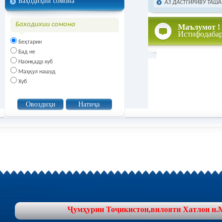
Баҳодиҳии сомона
АЗ ДАСТГИРИВУ ТАША
Баходихии сомона
Маълумот !
Истифодаба
Беҳтарин
Бад не
Наонқадр хуб
Маҳқул нашуд
Хуб
Ҷумҳурии Тоҷикистон,вилояти Хатлон н.Муъ