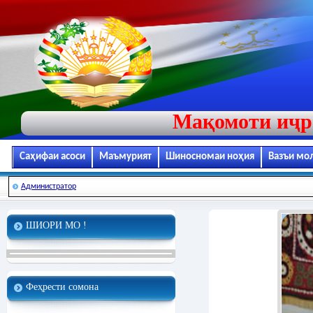
Мақомоти иҷр
Саҳифаи асоси
Маъмурият
Шиносномаи ноҳия
Вазъи мо
Администратор
ШИОРИ МО !
Феҳрести сомона