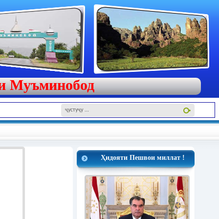
яи Муъминобод
Ҳидояти Пешвои миллат !