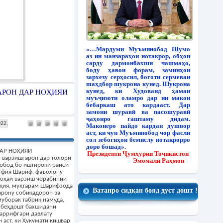
«…Мардуми Муъминобод Шумо
аз ин манзараҳои нотакрор, обҳои
сарду дармонбахши чашмаҳо,
боду ҳавои форам, заминҳои
зархезу серҳосил, боғоти сермеваи
шаҳдбор шукрона кунед. Шукрона
кунед, ки Худованд ҳамаи
АРОН ДАР НОҲИЯИ
муъҷизоти оламро дар ин макон
бебаркаш ато кардааст. Дар
замони шуравӣ ва пасошуравӣ
ҷаҳонро гаштаму дидам.
022,
Маконеро пайдо кардан душвор
аст, ки чун Муъминобод чор фасли
сол зебогиҳои бемислу нотакрорро
доро бошад».
ДАР НОҲИЯИ
Президенти Ҷумҳурии Тоҷикистон
варзишгарон дар толори
Эмомалӣ Раҳмон
обод бо иштироки раиси
тфия Шариф, фаъолону
соҳаи варзиш чорабинии
оҳия, муҳтарам Шарифзода
Ватанро сидқан бояд дуст дошт !
рону собиқадорон ва
муборак табрик намуда,
и беҳдошт бахшидани
уаррифгари давлату
 аст, ки Ҳукумати кишвар