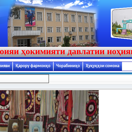
оияи ҳокимияти давлатии ноҳи
лияви
Қарору фармонҳо
Чорабиниҳо
Ҳуқуқҳои сомона