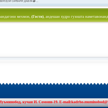
ББУСҲОИ САРВАРИ ДАВЛА� ...
рандагони мехмон,
(Гости)
, андешаи худро гузошта наметавонанд
минобод, кучаи И. Сомони-19. E-mail:kadrho.muminobod@khat