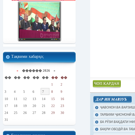
Тақвими хабарҳо;
«
������ 2026 »
��
��
��
��
��
��
��
1
2
3
4
5
6
7
8
9
Чоп намудан
10
11
12
13
14
15
16
17
18
19
20
21
22
23
ҶАВОНОН ВА ВАРЗИШ 
24
25
26
27
28
29
30
ТАРБИЯИ ҶИСМОНӢ ВА 
31
БА РӮЗИ ВАҲДАТИ М
БАҲРИ ОБОДӢ ВА ТАЪ