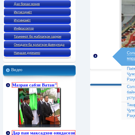
Дар бораи ноҳия
Иқтисодиёт
Ичтимоиёт
Инфрасохтор
Таъминот бо маблағҳои зарури
Омодаги ба ҳолатҳои фавқулода
Соли
Нақшаи дурнамо
мар
Паё
Видео
Ҷум
Раҳ
Мазраи сабзи Ватан"
Сол
бай
усту
Таш
Ҷум
Раҳ
Дар паи максадхои ояндасози