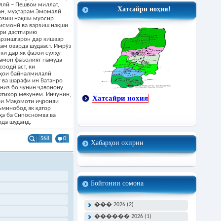
ллӣ – Пешвои миллат,
Хатсайри ноҳия!
он, муҳтарам Эмомалӣ
рзиш нақши муосир
ҷисмонӣ ва варзиш нақши
ҳри дастгирию
арзишгарон дар кишвар
ам оварда шудааст. Имрӯз
ки дар як фазои сулҳу
замон фаъолият намуда
озодӣ аст, ки
аҳои байналмилалӣ
 ва шарафи ин Ватанро
низ бо чунин ҷавонону
фтихор мекунем. Инчунин,
Хатсайри нохия
би Мақомоти иҷроияи
ъминобод як қатор
ҳа ба Сипосномва ва
рда шуданд.
568
0
Хабарҳои охирин
Бойгонии сомона
��� 2026 (2)
������ 2026 (1)