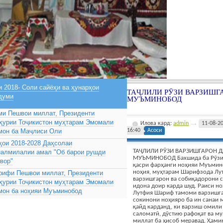
 2018- Соли сайёҳи ва ҳунарҳои
ТАҶЛИЛИ РӮЗИ ВАРЗИШГ
думи
МУЪМИНОБОД
ми Пешвои миллат, Президенти
ҳурии Тоҷикистон муҳтарам Эмомали
Илова кард:
admin
11-08-2
мон ба Маҷлиси Оли
16:40
Асоси
ҳои 2018-2028 Даҳсолаи
ТАҶЛИЛИ РӮЗИ ВАРЗИШГАРОН 
налмилалии амал "Об барои рушди
МУЪМИНОБОД Бахшида ба Рӯзи 
вор"
қасри фарҳанги ноҳияи Муъмин
ноҳия, муҳтарам Шарифзода Лу
рифи Пешвои миллат, Президенти
варзишгарон ва собиқадорони 
ҳурии Тоҷикистон муҳтарам Эмомали
идона доир карда шуд. Раиси н
мон ба ноҳияи Муъминобод
Лутфия Шариф тамоми варзишга
сокинони ноҳияро ба ин санаи 
қайд карданд, ки варзиш омил
саломатӣ, дӯстию рафоқат ва м
миллат ба ҳисоб меравад. Ҳамин