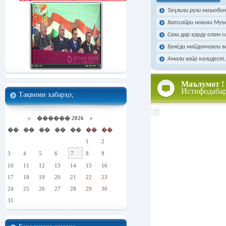
Таҷлили рузи маъюбон
Хатсайри нохияи Муъ
Сахи дар ҳарду олам 
Бунёди майдончахои ва
Амали хайр калидест,
Маълумот !
Истифодаба
Тақвими хабарҳо;
«
������ 2026 »
��
��
��
��
��
��
��
1
2
3
4
5
6
7
8
9
10
11
12
13
14
15
16
17
18
19
20
21
22
23
24
25
26
27
28
29
30
31