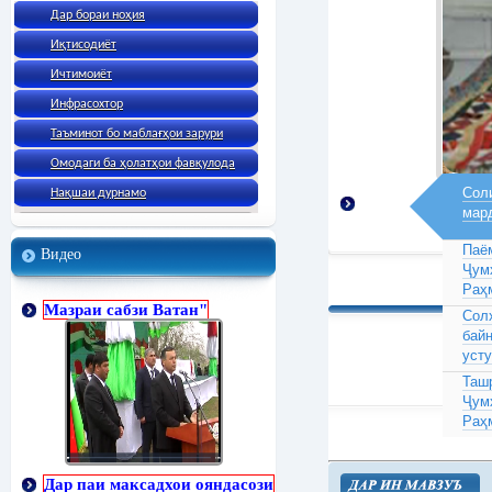
Дар бораи ноҳия
Иқтисодиёт
Ичтимоиёт
Инфрасохтор
Таъминот бо маблағҳои зарури
Омодаги ба ҳолатҳои фавқулода
Соли
Нақшаи дурнамо
мар
Паё
Видео
Ҷум
Раҳ
Мазраи сабзи Ватан"
Сол
бай
усту
Таш
Ҷум
Раҳ
Дар паи максадхои ояндасози