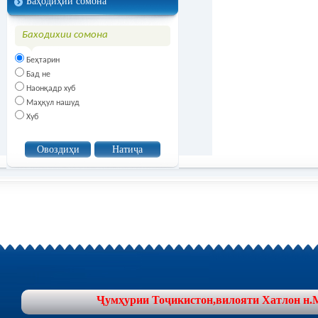
Баҳодиҳии сомона
Баходихии сомона
Беҳтарин
Бад не
Наонқадр хуб
Маҳқул нашуд
Хуб
Ҷумҳурии Тоҷикистон,вилояти Хатлон н.Муъ