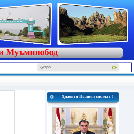
яи Муъминобод
Ҳидояти Пешвои миллат !