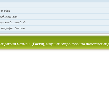
минобод
сарбаланд аст.
рзиши бахшда ба Со ...
 ки қулфаш боз аст.
рандагони мехмон,
(Гости)
, андешаи худро гузошта наметавонанд