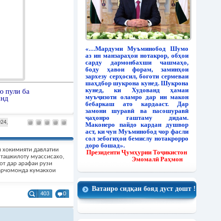
«…Мардуми Муъминобод Шумо
аз ин манзараҳои нотакрор, обҳои
сарду дармонбахши чашмаҳо,
боду ҳавои форам, заминҳои
зархезу серҳосил, боғоти сермеваи
шаҳдбор шукрона кунед. Шукрона
кунед, ки Худованд ҳамаи
ю пули ба
муъҷизоти оламро дар ин макон
анд
бебаркаш ато кардааст. Дар
замони шуравӣ ва пасошуравӣ
ҷаҳонро гаштаму дидам.
024,
Маконеро пайдо кардан душвор
аст, ки чун Муъминобод чор фасли
сол зебогиҳои бемислу нотакрорро
доро бошад».
и хокимияти давлатии
Президенти Ҷумҳурии Тоҷикистон
ташкилоту муассисахо,
Эмомалӣ Раҳмон
от дар арафаи рузи
арчомонда кумакхои
Ватанро сидқан бояд дуст дошт !
403
0