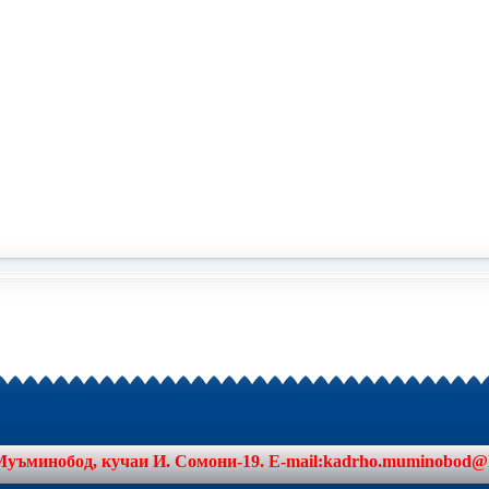
минобод, кучаи И. Сомони-19. E-mail:kadrho.muminobod@khat