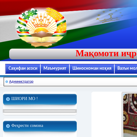
Мақомоти иҷр
Саҳифаи асоси
Маъмурият
Шиносномаи ноҳия
Вазъи мо
Администратор
ШИОРИ МО !
Феҳрести сомона