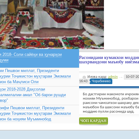
 2018- Соли сайёҳи ва ҳунарҳои
Расонидани кумакхои модди
думи
шахрвандони маъюбу ниёзм
ми Пешвои миллат, Президенти
ҳурии Тоҷикистон муҳтарам Эмомали
Илова кард:
admin
10-07-2
мон ба Маҷлиси Оли
16:43
Чорабинихо
ҳои 2018-2028 Даҳсолаи
Бо дастгирии макомоти ичроия
налмилалии амал "Об барои рушди
нохияи Муъминобод, рохбарои 
вор"
раисони чамоатхои шахраку дех
маъюбон ба шахсони маъюбу б
рифи Пешвои миллат, Президенти
моддию пулли расонида шуд.
ҳурии Тоҷикистон муҳтарам Эмомали
мон ба ноҳияи Муъминобод
Чоп намудан