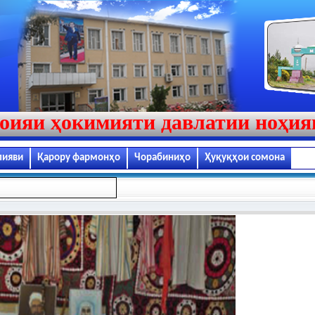
оияи ҳокимияти давлатии ноҳи
лияви
Қарору фармонҳо
Чорабиниҳо
Ҳуқуқҳои сомона