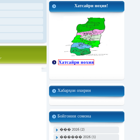
Хатсайри ноҳия!
.
Хатсайри нохия
Хабарҳои охирин
Бойгонии сомона
��� 2026 (2)
������ 2026 (1)