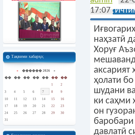
admin
22-
17:07
Ичти
Иғвогари
наҳзатӣ д
Хоруғ Аъз
Тақвими хабарҳо;
мешаванд.
аксарият 
«
������ 2026 »
��
��
��
��
��
��
��
ҳолати бо
1
2
шудани ва
3
4
5
6
7
8
9
ки саҳми 
10
11
12
13
14
15
16
17
18
19
20
21
22
23
он гузора
24
25
26
27
28
29
30
баробари
31
давлатӣ с