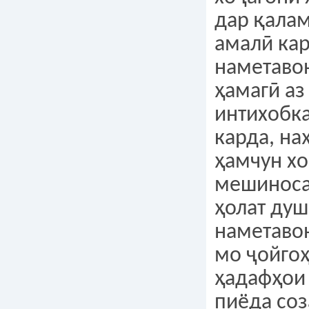
дар қала
амалӣ ка
наметаво
ҳамагӣ аз
интихобк
карда, на
ҳамчун х
мешиноса
ҳолат ду
наметаво
мо ҷойгоҳ
ҳадафҳои
пиёда со