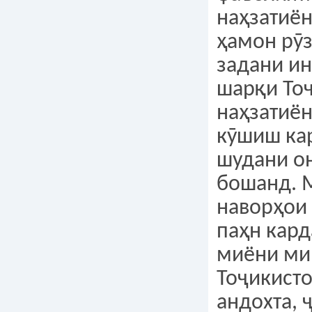
наҳзатиё
ҳамон рӯз
задани и
шарқи То
наҳзатиён
кӯшиш ка
шудани о
бошанд. 
наворҳои
паҳн кард
миёни ми
Тоҷикисто
андохта, 