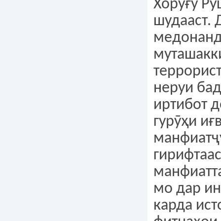
Хоруғу Р
шудааст. 
медонанд,
муташакк
террорист
неруи ба
иртибот д
гурӯҳи иғ
манфиатҷӯ
гирифтаа
манфиатт
мо дар ин
карда ист