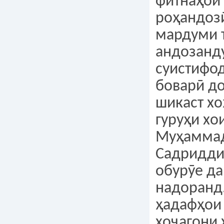
фитнаҳои
роҳандоз
мардуми 
андозанду
суистифо
боварӣ до
шикаст хо
гуруҳи хо
Муҳамма
Садридди
обурӯе д
надоранд.
ҳадафҳои
хоҷагони