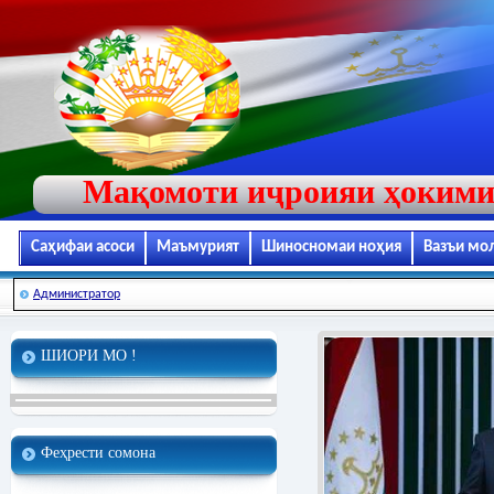
Мақомоти иҷроияи ҳокими
Саҳифаи асоси
Маъмурият
Шиносномаи ноҳия
Вазъи мо
Администратор
ШИОРИ МО !
Феҳрести сомона