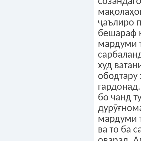
созандаго
мақолаҳо
ҷаълиро п
бешараф 
мардуми 
сарбалан
худ ватан
ободтару 
гардонад.
бо чанд т
дурӯғном
мардуми 
ва то ба с
оварад. А