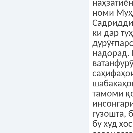
наҳзатиён
номи Му
Садридди
ки дар ту
дурӯғпар
надорад.
ватанфур
саҳифаҳои
шабакаҳо
тамоми қ
инсонгар
гузошта, 
бу худ хо