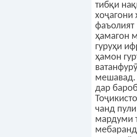
тибқи на
хоҷагони 
фаъолият 
ҳамагон м
гуруҳи иф
ҳамон гур
ватанфур
мешавад.
дар баро
Тоҷикисто
чанд пул
мардуми 
мебаранд