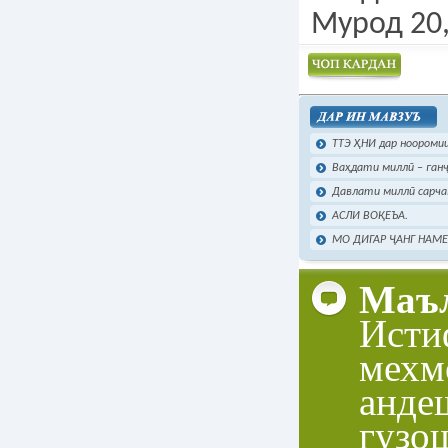
Мурод 20,
Чоп намудан
ТТЭ ҲНИ дар нооромии
Ваҳдати миллӣ – ганҷ
Давлати миллӣ сарча
АСЛИ ВОҚЕЪА.
МО ДИГАР ҶАНГ НАМ
Маъл
Исти
мехм
анде
гузо