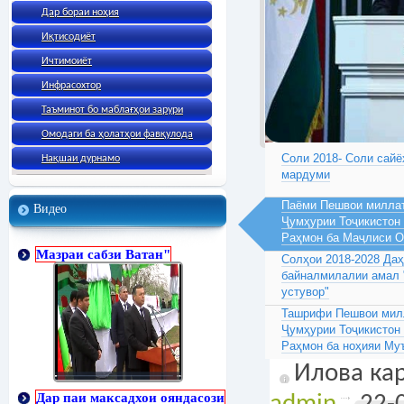
Дар бораи ноҳия
Иқтисодиёт
Ичтимоиёт
Инфрасохтор
Таъминот бо маблағҳои зарури
Омодаги ба ҳолатҳои фавқулода
Соли 2018- Соли сайё
Нақшаи дурнамо
мардуми
Паёми Пешвои миллат
Видео
Ҷумҳурии Тоҷикистон
Раҳмон ба Маҷлиси 
Мазраи сабзи Ватан"
Солҳои 2018-2028 Да
байналмилалии амал 
устувор"
Ташрифи Пешвои милл
Ҷумҳурии Тоҷикистон
Раҳмон ба ноҳияи Му
Илова кар
Дар паи максадхои ояндасози