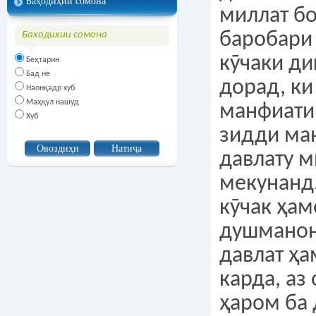
Баҳодиҳии сомона
миллат бо
баробари 
Баходихии сомона
кӯчаки ди
Беҳтарин
Бад не
дорад, ки
Наонқадр хуб
Маҳқул нашуд
манфиати 
Хуб
зидди ма
давлату м
мекунанд.
кӯчак ҳам
душманон
давлат ҳа
карда, аз
ҳаром ба 