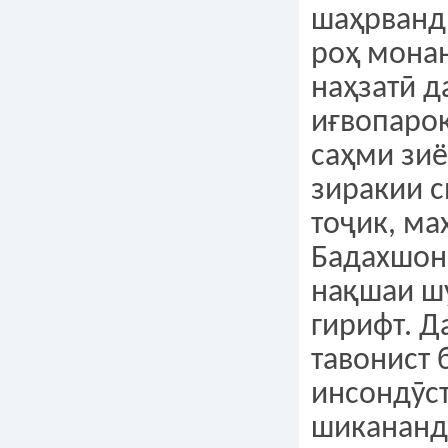
шаҳрванд
роҳ мона
наҳзатӣ д
иғвопаро
саҳми зи
зиракии 
тоҷик, ма
Бадахшон
нақшаи ш
гирифт. Д
тавонист 
инсондӯс
шикананд