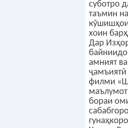
суботро д
таъмин н
кӯшишҳои
хоин барҳ
Дар Изҳо
байниидо
амният ва
ҷамъиятӣ
филми «Ш
маълумот
бораи ом
сабабгоро
гунаҳкор