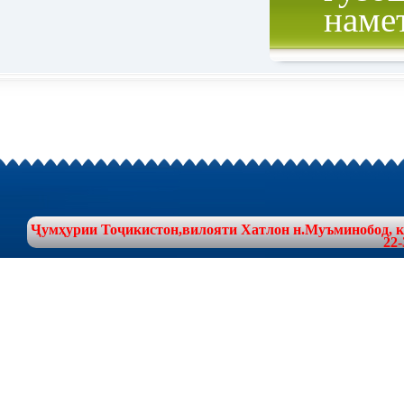
наме
Ҷумҳурии Тоҷикистон,вилояти Хатлон н.Муъминобод, куч
22-