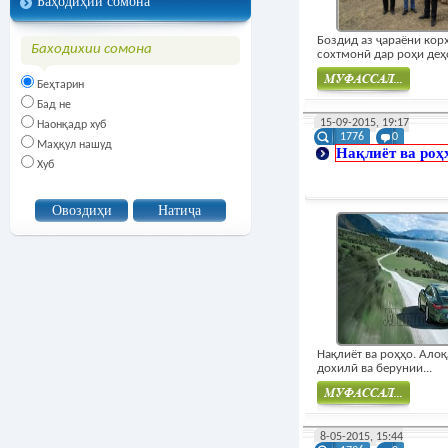
Баҳодиҳии сомона
Боздид аз ҷараёни кор
Баходихии сомона
сохтмонӣ дар роҳи деҳо
Беҳтарин
Бад не
Муфасал
15-09-2015, 19:17
Наонқадр хуб
1776
0
Маҳқул нашуд
Нақлиёт ва роҳ
Хуб
Нақлиёт ва роҳҳо. Ало
дохилӣ ва берунии...
Муфасал
8-05-2015, 15:44