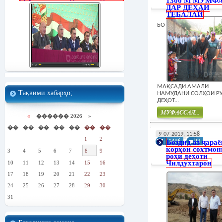
1300 М МУМФ
ДАР ДЕҲАИ
ТЕБАЛАЙ
БО
МАҚСАДИ АМАЛИ
Тақвими хабарҳо;
НАМУДАНИ СОЛҲОИ Р
ДЕҲОТ...
«
������ 2026 »
��
��
��
��
��
��
��
Муфасал
9-07-2019, 11:58
1
2
Боздид аз ҷара
1496
23
корҳои сохтмон
3
4
5
6
7
8
9
роҳи деҳоти
Чилдухтарон
10
11
12
13
14
15
16
17
18
19
20
21
22
23
24
25
26
27
28
29
30
31