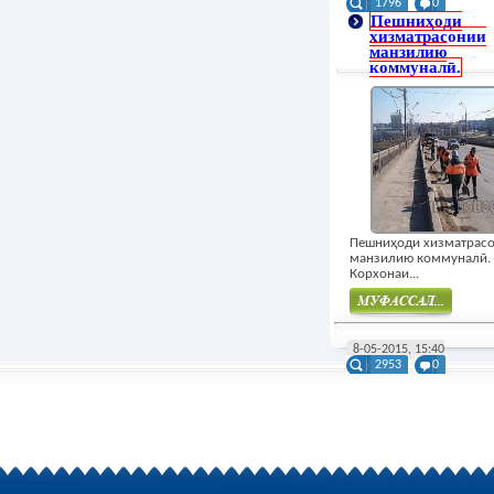
1796
0
Пешниҳоди
хизматрасонии
манзилию
коммуналӣ.
Пешниҳоди хизматрас
манзилию коммуналӣ.
Корхонаи...
Муфасал
8-05-2015, 15:40
2953
0