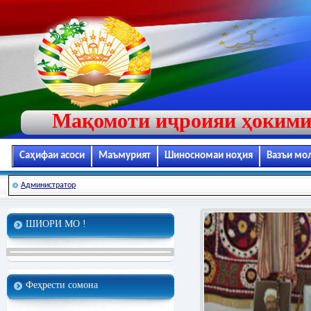
Мақомоти иҷроияи ҳокими
Саҳифаи асоси
Маъмурият
Шиносномаи ноҳия
Вазъи мо
Администратор
ШИОРИ МО !
Феҳрести сомона