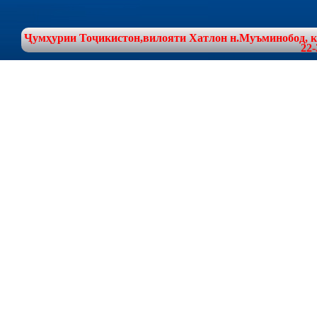
Ҷумҳурии Тоҷикистон,вилояти Хатлон н.Муъминобод, куч
22-