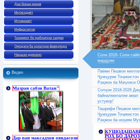
Дар бораи ноҳия
Иқтисодиёт
Ичтимоиёт
Инфрасохтор
Таъминот бо маблағҳои зарури
Омодаги ба ҳолатҳои фавқулода
Соли 2018- Соли сайё
Нақшаи дурнамо
мардуми
Паёми Пешвои миллат
Видео
Ҷумҳурии Тоҷикистон
Раҳмон ба Маҷлиси 
Мазраи сабзи Ватан"
Солҳои 2018-2028 Да
байналмилалии амал 
устувор"
Ташрифи Пешвои милл
Ҷумҳурии Тоҷикистон
Раҳмон ба ноҳияи Му
КУШОДАШАВ
РОҲ БО ДАРО
Дар паи максадхои ояндасози