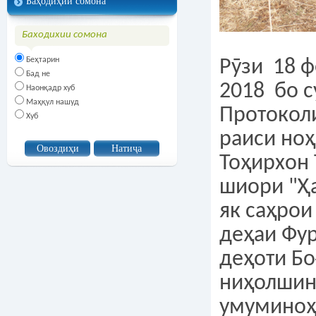
Баҳодиҳии сомона
Баходихии сомона
Беҳтарин
Рӯзи 18 ф
Бад не
2018 бо 
Наонқадр хуб
Маҳқул нашуд
Протокол
Хуб
раиси но
Тоҳирхон 
шиори "Ҳа
як саҳрои
деҳаи Фу
деҳоти Бо
ниҳолши
умуминоҳ