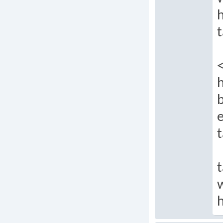
t
h
e
t
t
h