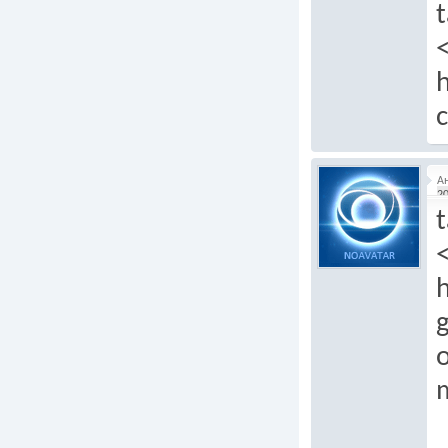
t
h
c
А
20
t
h
g