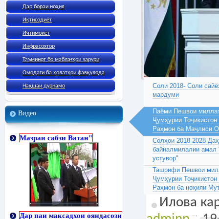
Дар бораи ноҳия
Иқтисодиёт
Ичтимоиёт
Инфрасохтор
Таъминот бо маблағҳои зарури
Омодаги ба ҳолатҳои фавқулода
Соли 2018- Соли сайё
Нақшаи дурнамо
мардуми
Паёми Пешвои миллат
Видео
Ҷумҳурии Тоҷикистон
Раҳмон ба Маҷлиси 
Мазраи сабзи Ватан"
Солҳои 2018-2028 Да
байналмилалии амал 
устувор"
Ташрифи Пешвои милл
Ҷумҳурии Тоҷикистон
Раҳмон ба ноҳияи Му
Илова кар
Дар паи максадхои ояндасози