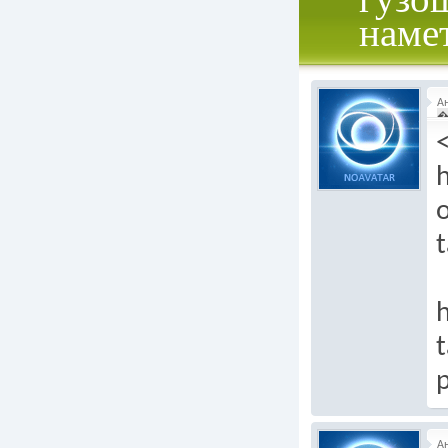
наме
А
�
h
o
t
h
t
А