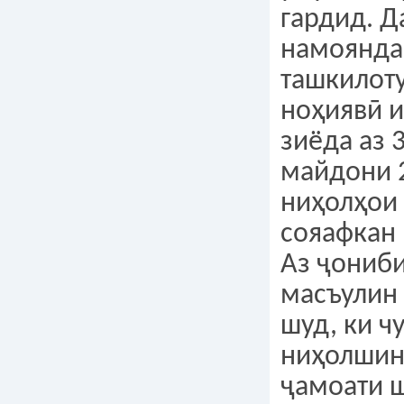
гардид. Д
намоянда
ташкилот
ноҳиявӣ 
зиёда аз 
майдони 2
ниҳолҳои
сояафкан
Аз ҷониби
масъулин 
шуд, ки ч
ниҳолшин
ҷамоати 