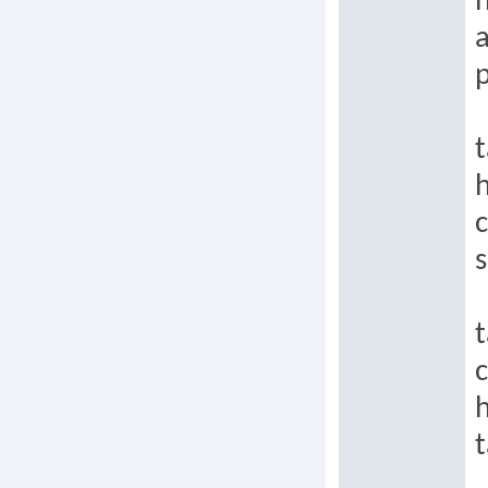
h
t
h
c
t
h
t