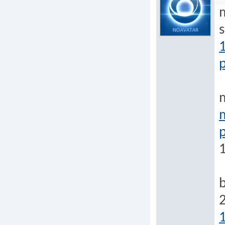
p
m
p