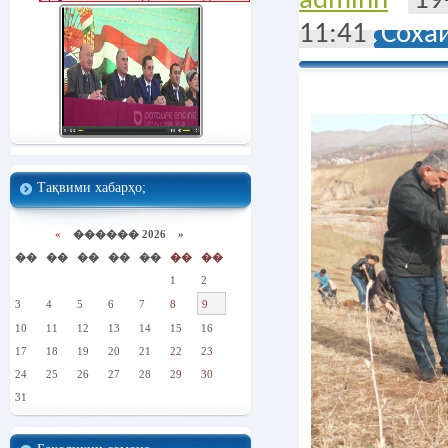
adminn
19
11:41
Соха
Тақвими хабарҳо;
«
������ 2026 »
��
��
��
��
��
��
��
1
2
3
4
5
6
7
8
9
10
11
12
13
14
15
16
17
18
19
20
21
22
23
24
25
26
27
28
29
30
31