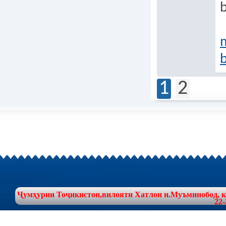
1
2
Ҷумҳурии Тоҷикистон,вилояти Хатлон н.Муъминобод, куч
22-