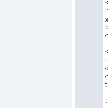
h
b
h
d
t
t