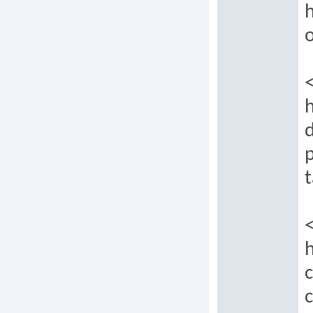
h
o
h
p
t
c
c