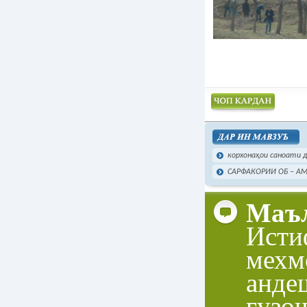
Чоп намудан
корхонаҳои саноати да
САРФАКОРИИ ОБ – А
Маъл
Исти
мехм
анде
гузо