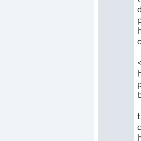
p
c
h
p
b
t