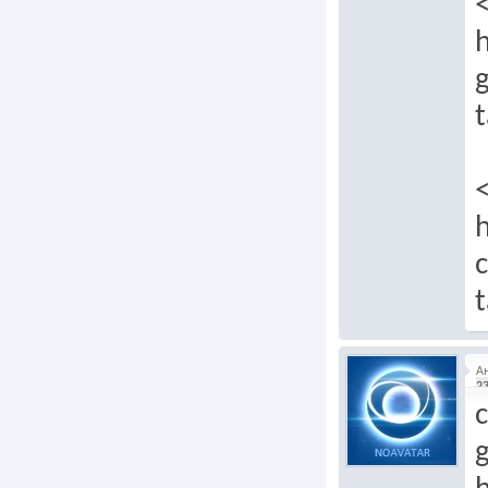
t
h
t
А
23
c