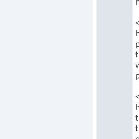
h
h
p
t
p
t
t