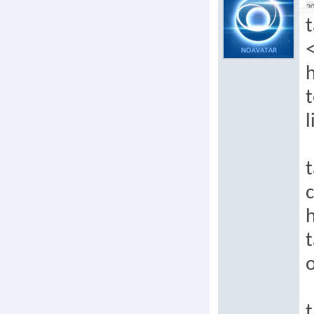
20
t
t
l
t
h
t
t