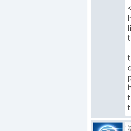
h
l
t
t
p
t
t
А
19