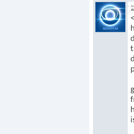
А
�
h
t
p
g
i