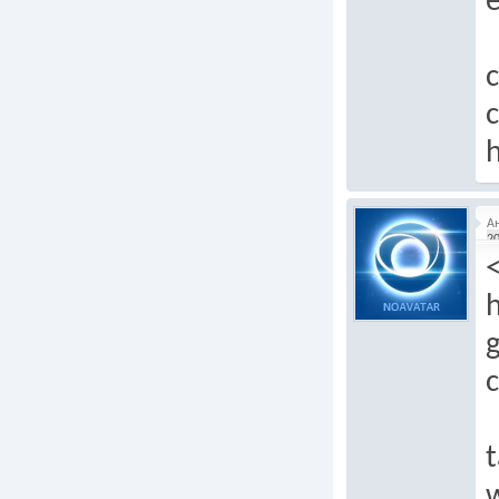
e
c
h
А
20
h
g
c
t