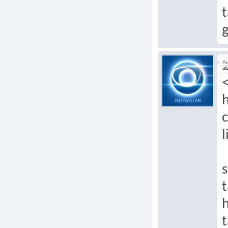
t
А
�
c
l
s
t
h
t