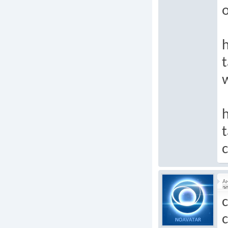
h
t
h
t
А
20
c