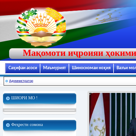
Мақомоти иҷроияи ҳокими
Саҳифаи асоси
Маъмурият
Шиносномаи ноҳия
Вазъи мо
Администратор
ШИОРИ МО !
Феҳрести сомона