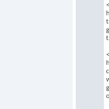
h
t
t
c
g
o