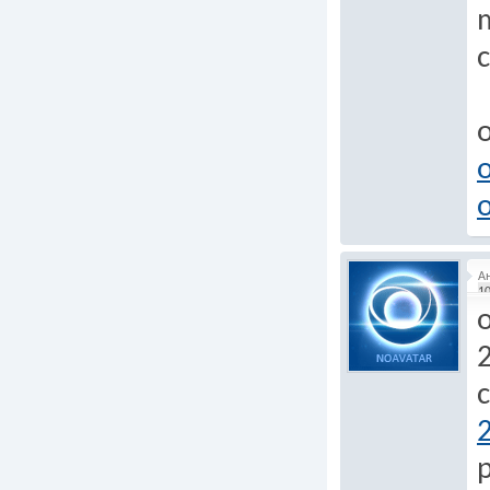
m
o
o
А
10