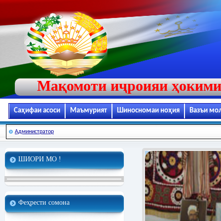
Мақомоти иҷроияи ҳокими
Саҳифаи асоси
Маъмурият
Шиносномаи ноҳия
Вазъи мо
Администратор
ШИОРИ МО !
Феҳрести сомона