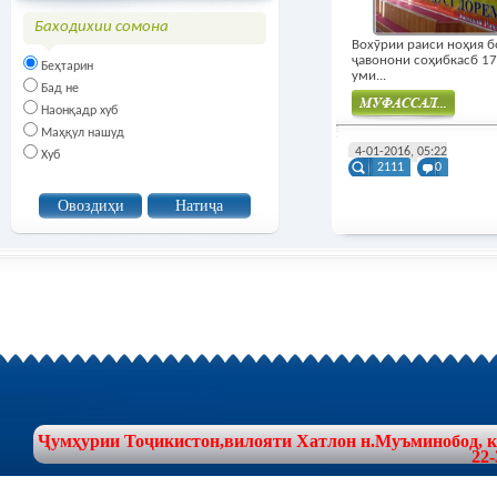
Баходихии сомона
Вохӯрии раиси ноҳия б
ҷавонони соҳибкасб 17
Беҳтарин
уми...
Бад не
Наонқадр хуб
Маҳқул нашуд
Муфасал
4-01-2016, 05:22
Хуб
2111
0
Ҷумҳурии Тоҷикистон,вилояти Хатлон н.Муъминобод, куч
22-