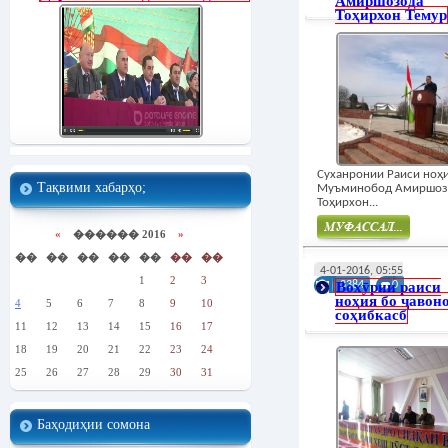
Амиршозода
Тоҳирхон Темур
Суханронии Раиси ноҳ
Тақвими хабарҳо;
Муъминобод Амиршоз
Тоҳирхон...
«
������ 2016
»
��
��
��
��
��
��
��
Муфасал
4-01-2016, 05:55
1
2
3
Вохӯрии раиси
3384
0
ноҳия бо ҷавон
4
5
6
7
8
9
10
соҳибкасб
11
12
13
14
15
16
17
18
19
20
21
22
23
24
25
26
27
28
29
30
31
Баҳодиҳии сомона