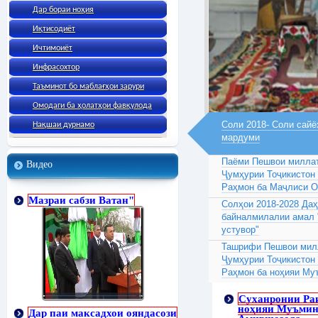
Дар бораи ноҳия
Иқтисодиёт
Ичтимоиёт
Инфрасохтор
Таъминот бо маблағҳои зарури
Омодаги ба ҳолатҳои фавқулода
Соли 2018- Соли сайё
Нақшаи дурнамо
мардуми
Паёми Пешвои миллат
Видео
Ҷумҳурии Тоҷикистон
Раҳмон ба Маҷлиси 
Мазраи сабзи Ватан"
Солҳои 2018-2028 Да
байналмилалии амал 
устувор"
Ташрифи Пешвои милл
Ҷумҳурии Тоҷикистон
Раҳмон ба ноҳияи Му
Суханронии Ра
ноҳияи Муъмин
Дар паи максадхои ояндасози