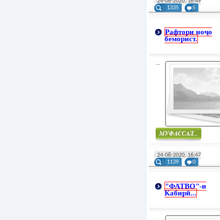
24-08-2020, 16:49
1335
5
Рафтори ноҷо
беморист.
...
Муфасал
24-08-2020, 16:47
1139
0
"ФАТВО"-и
Кабирӣ...