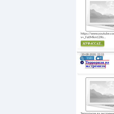
https://www.youtube.c
v=_Fa0Mkm12Rs...
Муфасал
20-08-2020, 22:15
1161
0
Терроризм ва
экстремизм
Терроризм ва экстрем