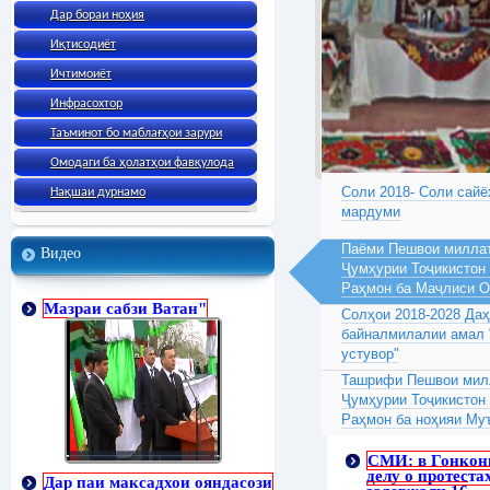
Дар бораи ноҳия
Иқтисодиёт
Ичтимоиёт
Инфрасохтор
Таъминот бо маблағҳои зарури
Омодаги ба ҳолатҳои фавқулода
Соли 2018- Соли сайё
Нақшаи дурнамо
мардуми
Паёми Пешвои миллат
Видео
Ҷумҳурии Тоҷикистон
Раҳмон ба Маҷлиси 
Мазраи сабзи Ватан"
Солҳои 2018-2028 Да
байналмилалии амал 
устувор"
Ташрифи Пешвои милл
Ҷумҳурии Тоҷикистон
Раҳмон ба ноҳияи Му
СМИ: в Гонкон
делу о протеста
Дар паи максадхои ояндасози