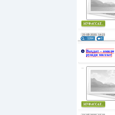
Муфасал
25-08-2020, 14:23
1264
0
Ваҳдат – омили
рушди миллат
...
Муфасал