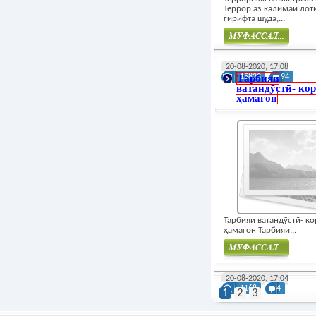
Террор аз калимаи лот
гирифта шуда,...
Муфасал
20-08-2020, 17:08
Тарбияи
15823
94
ватандӯстӣ- ко
ҳамагон
Тарбияи ватандӯстӣ- к
ҳамагон Тарбияи...
Муфасал
20-08-2020, 17:04
1168
4
1
2
3