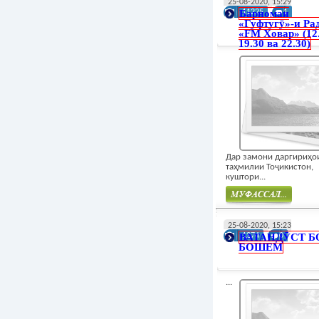
25-08-2020, 15:29
Барномаи
11225
1
«Гуфтугӯ»-и Ра
«FM Ховар» (12.
19.30 ва 22.30)
Дар замони даргириҳо
таҳмилии Тоҷикистон,
куштори...
Муфасал
25-08-2020, 15:23
ВАТАНДӮСТ Б
1274
0
БОШЕМ
...