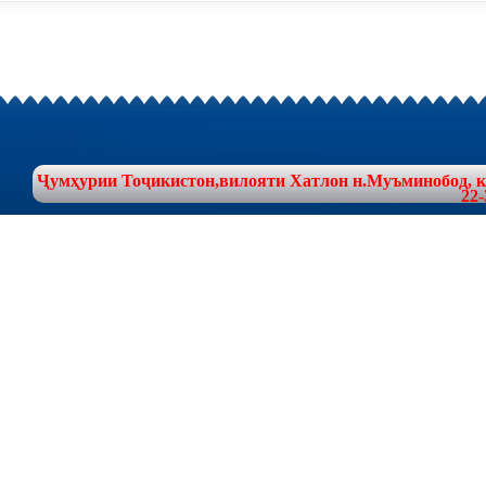
Ҷумҳурии Тоҷикистон,вилояти Хатлон н.Муъминобод, куч
22-