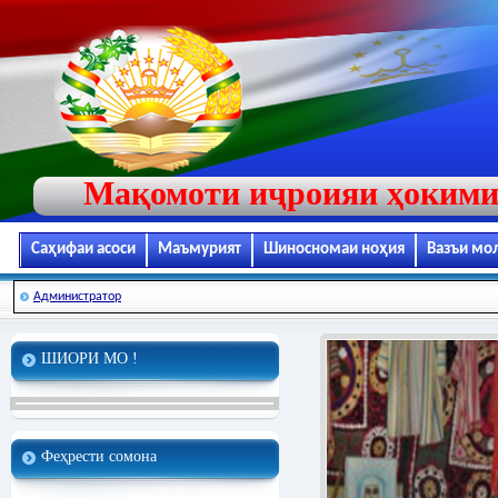
Мақомоти иҷроияи ҳокими
Саҳифаи асоси
Маъмурият
Шиносномаи ноҳия
Вазъи мо
Администратор
ШИОРИ МО !
Феҳрести сомона