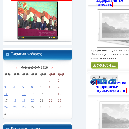
задержали 16
человек
Среди них - двое члено
Тақвими хабарҳо;
Законодательного сове
оппозиционной...
«
������ 2020
»
��
��
��
��
��
��
��
Муфасал
26-08-2020, 19:14
1
2
Экстремизм ва
1087
0
терроризм:
3
4
5
6
7
8
9
муаммоҳои он.
10
11
12
13
14
15
16
17
18
19
20
21
22
23
24
25
26
27
28
29
30
31
Баҳодиҳии сомона