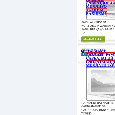
ДАВЛАТДОРИ
МИЛЛИРО
ТАҲКИМ
БАХШЕМ?
ЗАРУРАТИ ҲИФЗИ
ИСТИҚЛОЛИ ДАВЛАТӢ 
РАВАНДИ ҶАҲОНИШАВ
ДАР...
Муфасал
22-07-2022, 11:21
ПАРЧАМИ
ДАВЛАТӢ РАМ
435
0
САРБАЛАНДӢ 
САОДАТМАНД
МИЛЛАТИ ТО
ПАРЧАМИ ДАВЛАТӢ Р
САРБАЛАНДӢ ВА
САОДАТМАНДИИ МИЛ
ТОҶИК...