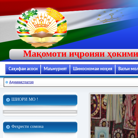
Мақомоти иҷроияи ҳокими
Саҳифаи асоси
Маъмурият
Шиносномаи ноҳия
Вазъи мо
Администратор
ШИОРИ МО !
Феҳрести сомона