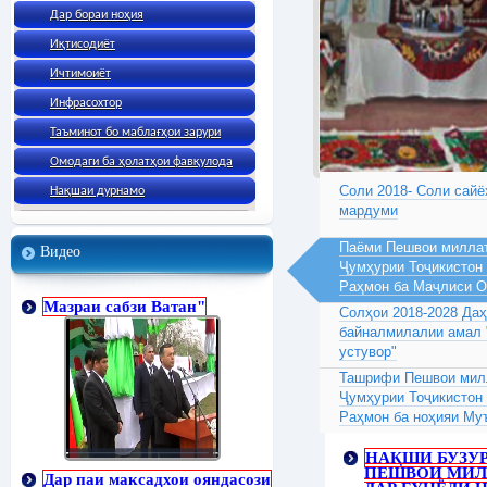
Дар бораи ноҳия
Иқтисодиёт
Ичтимоиёт
Инфрасохтор
Таъминот бо маблағҳои зарури
Омодаги ба ҳолатҳои фавқулода
Соли 2018- Соли сайё
Нақшаи дурнамо
мардуми
Паёми Пешвои миллат
Видео
Ҷумҳурии Тоҷикистон
Раҳмон ба Маҷлиси 
Мазраи сабзи Ватан"
Солҳои 2018-2028 Да
байналмилалии амал 
устувор"
Ташрифи Пешвои милл
Ҷумҳурии Тоҷикистон
Раҳмон ба ноҳияи Му
НАҚШИ БУЗУ
ПЕШВОИ МИЛ
Дар паи максадхои ояндасози