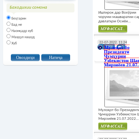
Баходихии сомона
Иштирок дар Вохӯрии
чоруми машваратии са
Беҳтарин
давлатҳои Осиёи...
Бад не
Наонқадр хуб
Маҳқул нашуд
Муфасал
22-07-2022, 11:24
Хуб
Мулоқот бо
2205
0
Президенти
Ҷумҳурии
Узбекистон Ша
Мирзиёев 21.07
Мулоқот бо Президент
Ҷумҳурии Узбекистон 
Мирзиёев 21.07.2022...
Муфасал