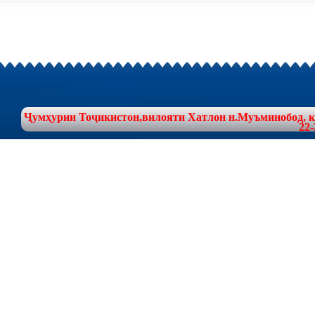
Ҷумҳурии Тоҷикистон,вилояти Хатлон н.Муъминобод, куч
22-