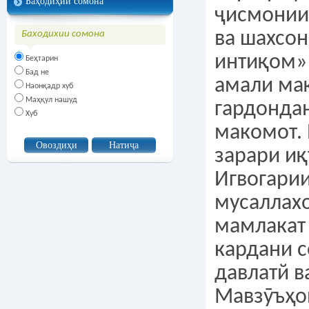
Баҳодиҳии сомона
ҷисмонии
ва шахсон
Баходихии сомона
интиқом» 
Беҳтарин
Бад не
амали ма
Наонқадр хуб
Маҳқул нашуд
гардонда
Хуб
макомот.
зарари иқ
Игвогарии
мусаллахо
мамлакат
кардани с
давлатй в
Мавзӯъҳо