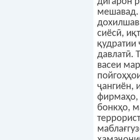
дигарон 
мешавад. 
дохилшав
сиёсӣ, иқ
қудратии 
давлатӣ. 
васеи мар
пойгоҳҳо
ҷангиён, 
фирмаҳо,
бонкҳо, м
террорис
маблағгуз
ҳамаҷони