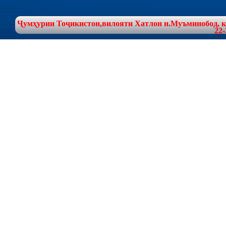
Ҷумҳурии Тоҷикистон,вилояти Хатлон н.Муъминобод, куч
22-