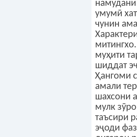
намудани
умумӣ хат
чунин ам
Характер
митингхо.
муҳити та
шиддат эҷ
Ҳангоми 
амали тер
шахсони а
мулк зӯро
таъсири р
эҷоди фаз