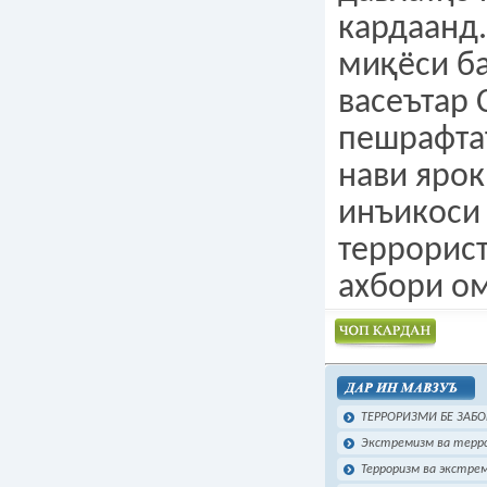
кардаанд.
миқёси ба
васеътар 
пешрафта
нави ярок
инъикоси
террорист
ахбори о
Чоп намудан
ТЕРРОРИЗМИ БЕ ЗАБО
Экстремизм ва терро
Терроризм ва экстре