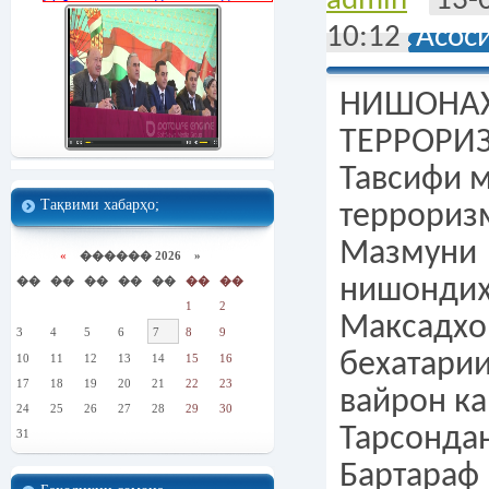
admin
13-
10:12
Асос
НИШОНА
ТЕРРОРИ
Тавсифи 
Тақвими хабарҳо;
террориз
Мазмуни
«
������ 2026 »
��
��
��
��
��
��
��
нишондиҳ
1
2
Максадхо
3
4
5
6
7
8
9
бехатари
10
11
12
13
14
15
16
17
18
19
20
21
22
23
вайрон ка
24
25
26
27
28
29
30
Тарсондан
31
Бартараф