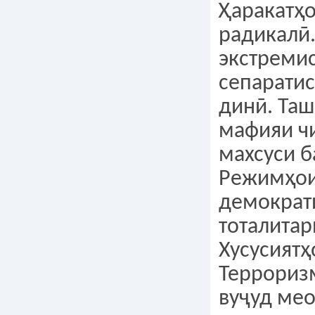
Ҳаракатҳо
радикалӣ
экстремис
сепаратис
динӣ. Та
мафияи ч
махсуси б
Режимҳои
демократ
тоталитар
Хусусият
Терроризм
вуҷуд мео