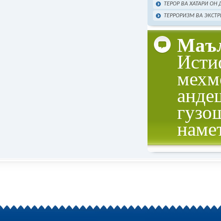
ТЕРОР ВА ХАТАРИ ОН
ТЕРРОРИЗМ ВА ЭКСТР
Маъл
Исти
мехм
анде
гузо
наме