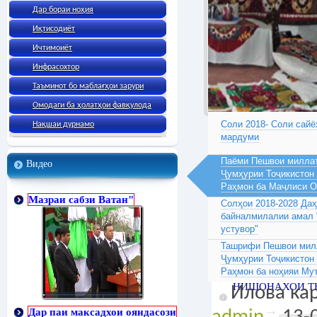
Дар бораи ноҳия
Иқтисодиёт
Ичтимоиёт
Инфрасохтор
Таъминот бо маблағҳои зарури
Омодаги ба ҳолатҳои фавқулода
Соли 2018- Соли сайё
Нақшаи дурнамо
мардуми
Паёми Пешвои миллат
Видео
Ҷумҳурии Тоҷикистон
Раҳмон ба Маҷлиси 
Мазраи сабзи Ватан"
Солҳои 2018-2028 Да
байналмилалии амал 
устувор"
Ташрифи Пешвои милл
Ҷумҳурии Тоҷикистон
Раҳмон ба ноҳияи Му
НИШОНАХОИ ТЕ
Илова кар
Дар паи максадхои ояндасози