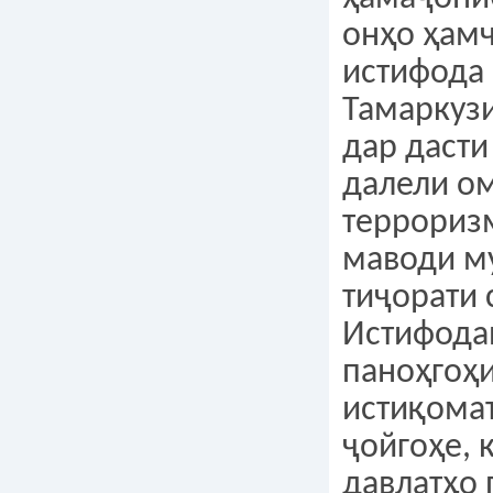
онҳо ҳам
истифода
Тамаркуз
дар дасти
далели о
террориз
маводи м
тиҷорати 
Истифодаи
паноҳгоҳи
истиқомат
ҷойгоҳе, 
давлатҳо