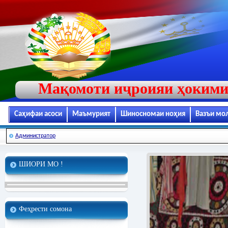
Мақомоти иҷроияи ҳокими
Саҳифаи асоси
Маъмурият
Шиносномаи ноҳия
Вазъи мо
Администратор
ШИОРИ МО !
Феҳрести сомона