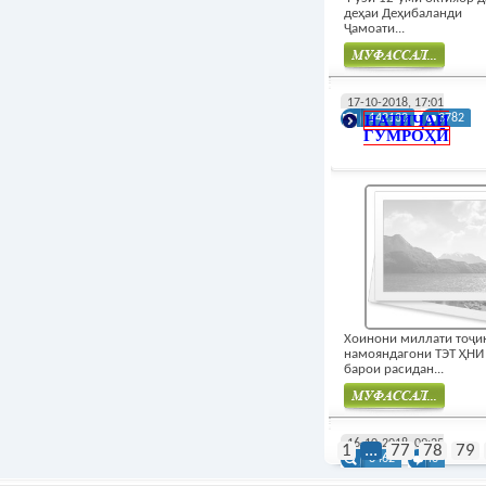
деҳаи Деҳибаланди
Ҷамоати...
Муфасал
17-10-2018, 17:01
НАТИҶАИ
142130
3782
ГУМРОҲӢ
Хоинони миллати тоҷик
намояндагони ТЭТ ҲНИ
барои расидан...
Муфасал
16-10-2018, 09:25
1
...
77
78
79
8462
43