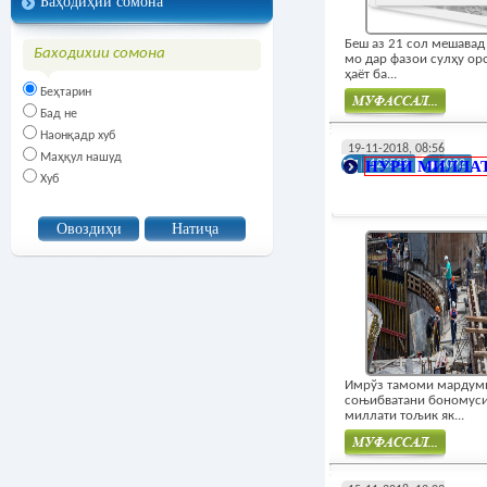
Баҳодиҳии сомона
Беш аз 21 сол мешавад
Баходихии сомона
мо дар фазои сулҳу о
ҳаёт ба...
Беҳтарин
Бад не
Наонқадр хуб
Муфасал
19-11-2018, 08:56
Маҳқул нашуд
НУРИ МИЛЛА
123529
5092
Хуб
Имрўз тамоми мардум
соњибватани бономус
миллати тољик як...
Муфасал