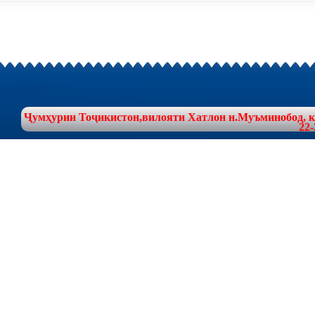
Ҷумҳурии Тоҷикистон,вилояти Хатлон н.Муъминобод, куч
22-