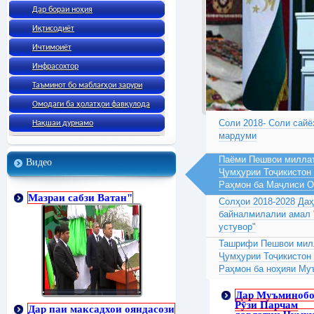
Дар бораи ноҳия
Иқтисодиёт
Ичтимоиёт
Инфрасохтор
Таъминот бо маблағҳои зарури
Омодаги ба ҳолатҳои фавқулода
Соли 2018- Соли сайё
Нақшаи дурнамо
мардуми
Паёми Пешвои миллат
Видео
Ҷумҳурии Тоҷикистон
Раҳмон ба Маҷлиси 
Мазраи сабзи Ватан"
Солҳои 2018-2028 Да
байналмилалии амал 
устувор"
Ташрифи Пешвои милл
Ҷумҳурии Тоҷикистон
Раҳмон ба ноҳияи Му
Дар Муъминоб
Рӯзи Парчам
Дар паи максадхои ояндасози