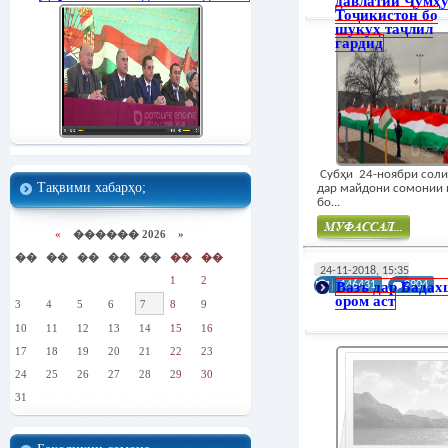
давлатии Ҷумҳ
Тоҷикистон бо
шукуҳ таҷлил
гардид
Субҳи 24-ноябри соли
Тақвими хабарҳо;
дар майдони сомонии 
бо...
«
������ 2026 »
��
��
��
��
��
��
��
Муфасал
24-11-2018, 15:35
1
2
Вазъ дар Бада
146431
2904
ором аст
3
4
5
6
7
8
9
10
11
12
13
14
15
16
17
18
19
20
21
22
23
24
25
26
27
28
29
30
31