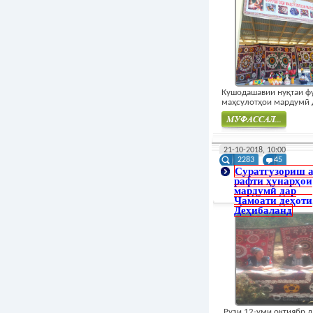
Кушодашавии нуқтаи ф
маҳсулотҳои мардумӣ д
Муфасал
21-10-2018, 10:00
2283
45
Суратгузориш а
рафти ҳунарҳои
мардумӣ дар
Ҷамоати деҳоти
Деҳибаланд
Рузи 12-уми октиябр д