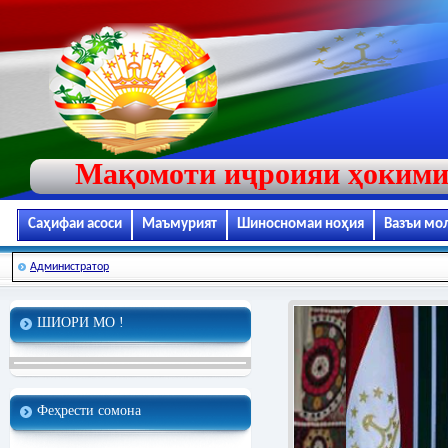
Мақомоти иҷроияи ҳокими
Саҳифаи асоси
Маъмурият
Шиносномаи ноҳия
Вазъи мо
Администратор
ШИОРИ МО !
Феҳрести сомона