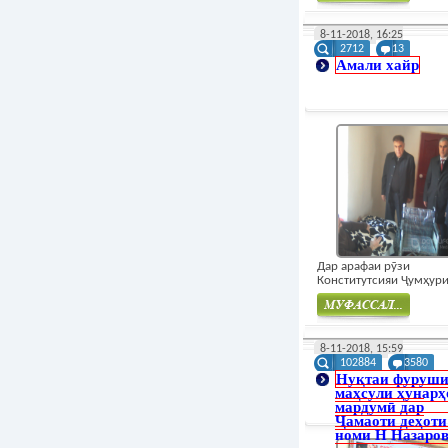
Муфасал
8-11-2018, 16:25
2712
13
Амали хайр
Дар арафаи рӯзи
Конститутсияи Ҷумҳурии
Муфасал
8-11-2018, 15:59
102884
3580
Нуқтаи фуруш
маҳсули ҳунарҳ
мардумӣ дар
Ҷамаоти деҳоти
номи Н Назаро