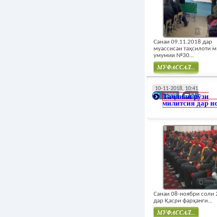
Санаи 09.11.2018 дар
муассисаи таҳсилоти 
умумии №30...
Муфасал
10-11-2018, 10:41
Таҷлили рӯзи
3309
51
милитсия дар н
Санаи 08-ноябри соли
дар Қасри фарҳанги...