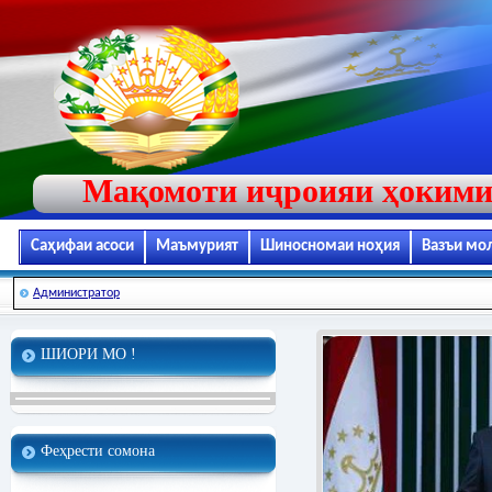
Мақомоти иҷроияи ҳокими
Саҳифаи асоси
Маъмурият
Шиносномаи ноҳия
Вазъи мо
Администратор
ШИОРИ МО !
Феҳрести сомона