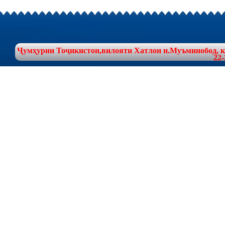
Ҷумҳурии Тоҷикистон,вилояти Хатлон н.Муъминобод, куч
22-