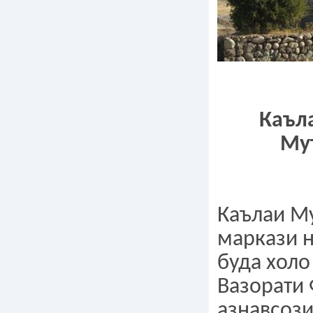
Каъл
Му
Каълаи М
маркази н
буда холо
Вазорати 
азнавсози