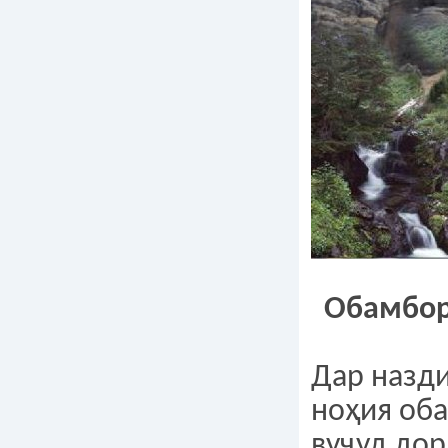
Обамбо
Дар назд
ноҳия об
вуҷуд дор