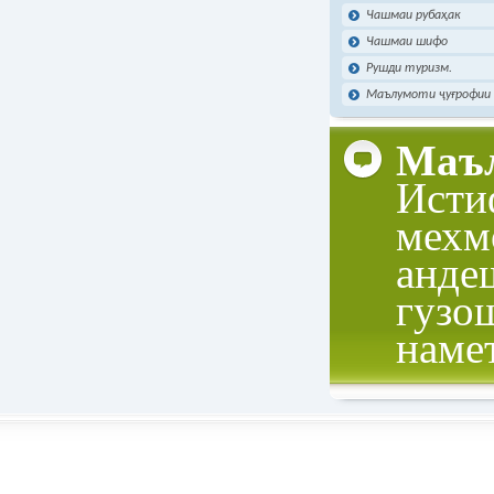
Чашмаи рубаҳак
Чашмаи шифо
Рушди туризм.
Маълумоти ҷуғрофии 
Маъл
Исти
мехм
анде
гузо
наме