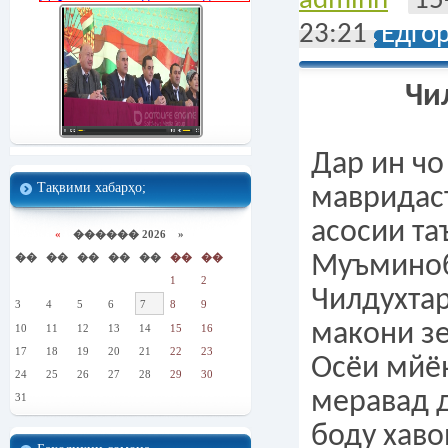
adminn
15
23:21
Ёдго
Чи
Дар ин чо
Тақвими хабарҳо;
мавридас
асосии та
«
������ 2026 »
��
��
��
��
��
��
��
Муъмино
1
2
Чилдухтар
3
4
5
6
7
8
9
макони з
10
11
12
13
14
15
16
17
18
19
20
21
22
23
Осёи мйё
24
25
26
27
28
29
30
меравад 
31
боду хаво