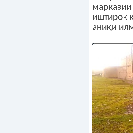
марказии 
иштирок к
аниқи ил