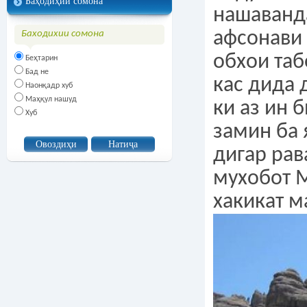
Баҳодиҳии сомона
нашаванд
афсонави
Баходихии сомона
обхои таб
Беҳтарин
Бад не
кас дида 
Наонқадр хуб
Маҳқул нашуд
ки аз ин 
Хуб
замин ба 
дигар рав
мухобот 
хакикат м