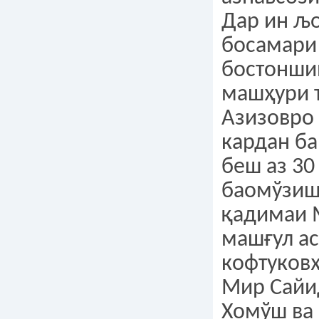
Дар ин љ
босамари
бостонши
машҳури 
Азизовро 
кардан ба
беш аз 30 
баомўзиш
қадимаи
машғул ас
кофтуков
Мир Сайи
Хомўш ва