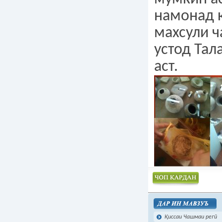
намонад к
махсули 
устод Та
аст.
Чоп намудан
Қиссаи Чашмаи регӣ