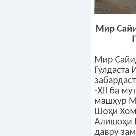
Мир Сай
Мир Сайи
Гулдаста 
забардаст
-ХII ба м
машҳур М
Шоҳи Хом
Алишоҳи 
давру зам