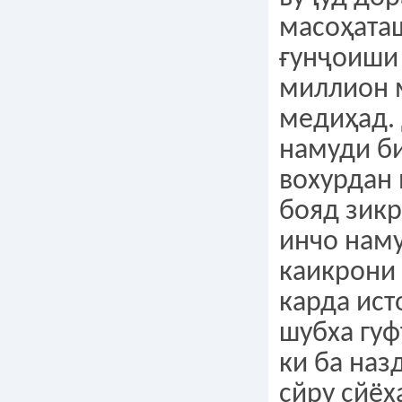
масоҳаташ
ғунҷоиши
миллион 
медиҳад.
намуди б
вохурдан 
бояд зикр
инчо нам
каикрони
карда ист
шубха гуф
ки ба наз
сйру сйёх