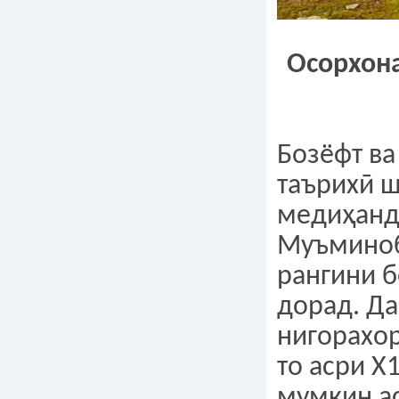
Осорхон
Бозёфт ва
таърихӣ 
медиҳанд
Муъминоб
рангини б
дорад. Да
нигорахор
то асри Х
мумкин ас