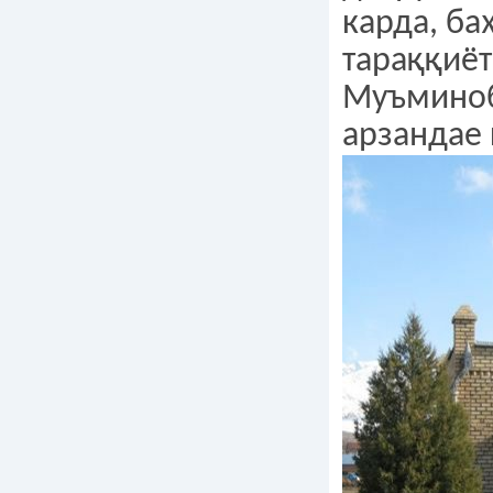
карда, ба
тараққиёт
Муъминоб
арзандае 