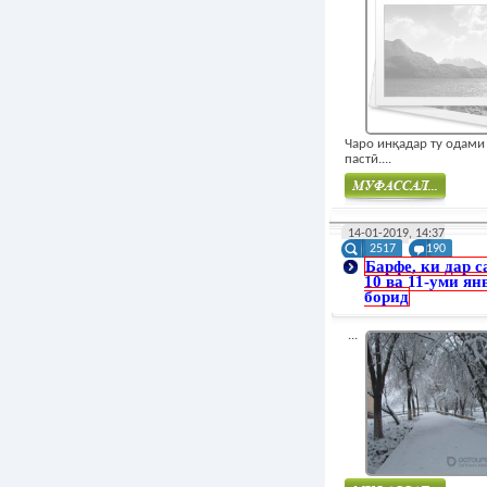
Чаро инқадар ту одами
пастӣ....
Муфасал
14-01-2019, 14:37
2517
190
Барфе, ки дар 
10 ва 11-уми ян
борид
...