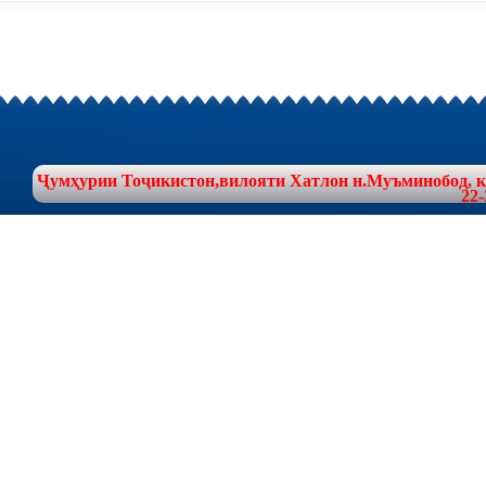
Ҷумҳурии Тоҷикистон,вилояти Хатлон н.Муъминобод, куч
22-