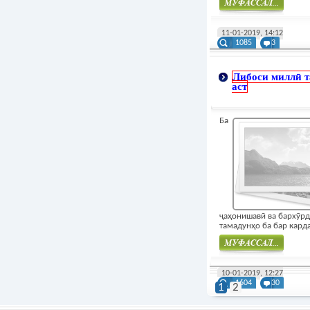
Муфасал
11-01-2019, 14:12
1085
3
Либоси миллӣ т
аст
Ба
ҷаҳонишавӣ ва бархӯр
тамадунҳо ба бар карда
Муфасал
10-01-2019, 12:27
1604
30
1
2