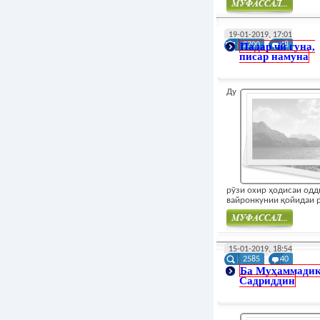
Муфасал
19-01-2019, 17:01
Падар чӣ гуна,
2700
48
писар намуна
Ду
рӯзи охир ҳодисаи одд
вайронкунии қойидаи р
Муфасал
15-01-2019, 18:54
2585
40
Ба Муҳаммади
Садриддин