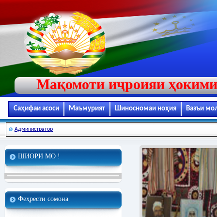
Мақомоти иҷроияи ҳокими
Саҳифаи асоси
Маъмурият
Шиносномаи ноҳия
Вазъи мо
Администратор
ШИОРИ МО !
Феҳрести сомона