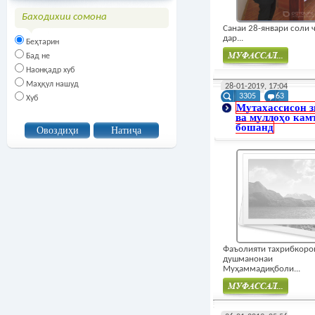
Баходихии сомона
Санаи 28-январи соли 
дар...
Беҳтарин
Бад не
Наонқадр хуб
Муфасал
Маҳқул нашуд
28-01-2019, 17:04
3305
63
Хуб
Мутахассисон з
ва муллоҳо кам
бошанд
Фаъолияти тахрибкоро
душманонаи
Муҳаммадиқболи...
Муфасал