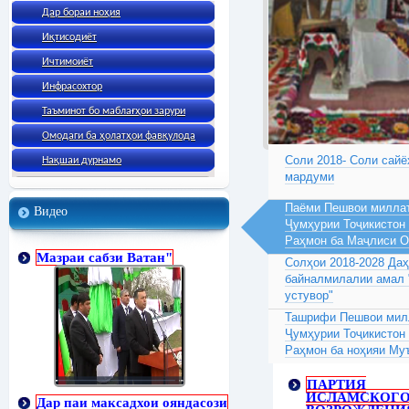
Дар бораи ноҳия
Иқтисодиёт
Ичтимоиёт
Инфрасохтор
Таъминот бо маблағҳои зарури
Омодаги ба ҳолатҳои фавқулода
Соли 2018- Соли сайё
Нақшаи дурнамо
мардуми
Паёми Пешвои миллат
Видео
Ҷумҳурии Тоҷикистон
Раҳмон ба Маҷлиси 
Мазраи сабзи Ватан"
Солҳои 2018-2028 Да
байналмилалии амал 
устувор"
Ташрифи Пешвои милл
Ҷумҳурии Тоҷикистон
Раҳмон ба ноҳияи Му
ПАРТИЯ
ИСЛАМСКОГ
Дар паи максадхои ояндасози