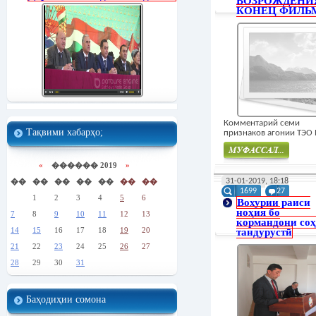
ВОЗРОЖДЕНИ
КОНЕЦ ФИЛЬ
Комментарий семи
Тақвими хабарҳо;
признаков агонии ТЭО 
«
������ 2019
»
Муфасал
��
��
��
��
��
��
��
31-01-2019, 18:18
1699
27
1
2
3
4
5
6
Вохурии раиси
ноҳия бо
7
8
9
10
11
12
13
кормандони со
14
15
16
17
18
19
20
тандурустӣ
21
22
23
24
25
26
27
28
29
30
31
Баҳодиҳии сомона