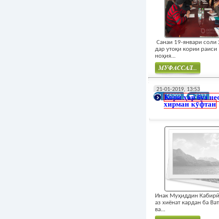
Санаи 19-январи соли
дар утоқи кории раиси
ноҳия...
Муфасал
21-01-2019, 13:53
Кори ҳар буз не
15202
2427
хирман кӯфтан
Инак Муҳиддин Кабирӣ
аз хиёнат кардан ба Ва
ва...