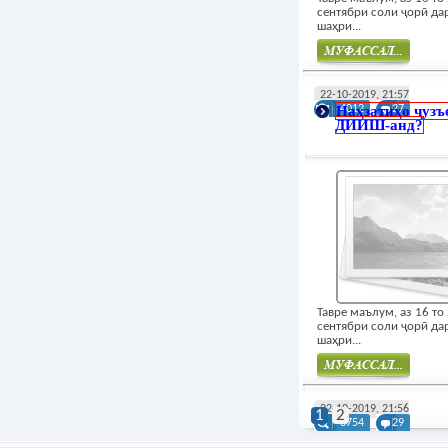
сентябри соли ҷорӣ да
шаҳри...
Муфасал
22-10-2019, 21:57
Наҳзатиҳо ҷузъе
4012
27
ДИИШ-анд?
Тавре маълум, аз 16 то
сентябри соли ҷорӣ да
шаҳри...
Муфасал
22-10-2019, 21:56
1
2
3754
29