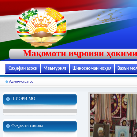
Мақомоти иҷроияи ҳокими
Саҳифаи асоси
Маъмурият
Шиносномаи ноҳия
Вазъи мо
Администратор
ШИОРИ МО !
Феҳрести сомона