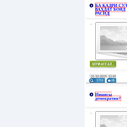
БА ҚАДРИ СУ
ВАҲДАТ БОЯД
РАСИД
...
Муфасал
31-10-2019, 15:49
1753
26
Нюансы
демократии?
...