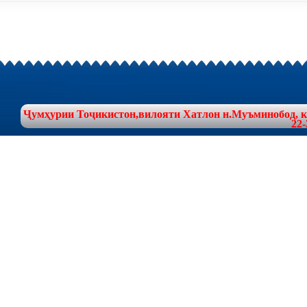
Ҷумҳурии Тоҷикистон,вилояти Хатлон н.Муъминобод, куч
22-