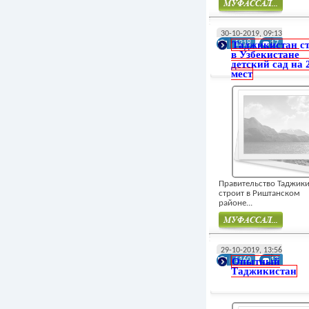
Муфасал
30-10-2019, 09:13
Таджикистан с
1218
17
в Узбекистане
детский сад на 
мест
Правительство Таджики
строит в Риштанском
районе...
Муфасал
29-10-2019, 13:56
Опытный
1160
13
Таджикистан