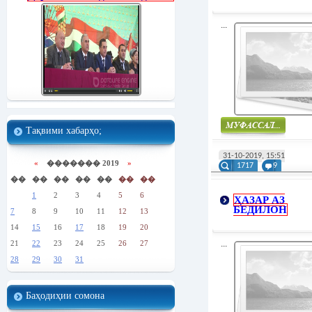
...
Тақвими хабарҳо;
Муфасал
31-10-2019, 15:51
«
������� 2019
»
1717
9
��
��
��
��
��
��
��
1
2
3
4
5
6
ҲАЗАР АЗ
БЕДИЛОН
7
8
9
10
11
12
13
14
15
16
17
18
19
20
21
22
23
24
25
26
27
...
28
29
30
31
Баҳодиҳии сомона