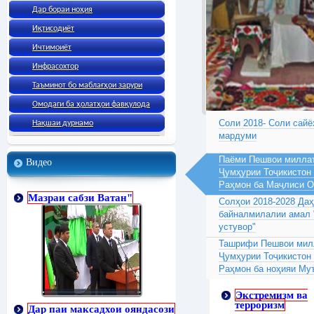
Дар бораи ноҳия
Иқтисодиёт
Ичтимоиёт
Инфрасохтор
Таъминот бо маблағҳои зарури
Омодаги ба ҳолатҳои фавқулода
Соли 2018- Соли сайё
Нақшаи дурнамо
мардуми
Паёми Пешвои миллат
Видео
Ҷумҳурии Тоҷикистон
Раҳмон ба Маҷлиси 
Мазраи сабзи Ватан"
Солҳои 2018-2028 Да
байналмилалии амал 
устувор"
Ташрифи Пешвои милл
Ҷумҳурии Тоҷикистон
Раҳмон ба ноҳияи Му
Экстремизм ва
терроризм
Дар паи максадхои ояндасози