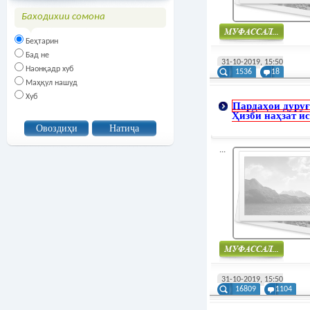
Баходихии сомона
Беҳтарин
Муфасал
Бад не
31-10-2019, 15:50
Наонқадр хуб
1536
18
Маҳқул нашуд
Хуб
Пардаҳои дуру
Ҳизби наҳзат ис
...
Муфасал
31-10-2019, 15:50
16809
1104