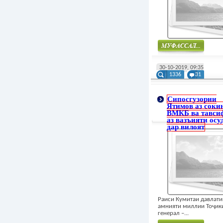
Муфасал
30-10-2019, 09:35
1336
31
Сипосгузории
Ятимов аз соки
ВМКБ ва тавси
аз вазъияти осу
дар вилоят
Раиси Кумитаи давлати
амнияти миллии Тоҷик
генерал –...