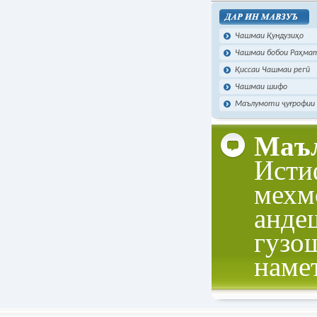
Чоп намудан
Чашмаи Қундузиҳо
Чашмаи бобои Раҳма
Қиссаи Чашмаи регӣ
Чашмаи шифо
Маълумоти ҷуғрофии 
Маъл
Исти
мехм
анде
гузо
наме