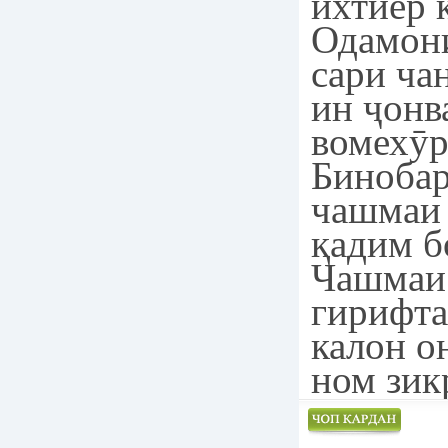
ихтиёр 
Одамони
сари ча
ин ҷонв
вомехӯр
Биноба
чашмаи 
қадим б
Чашмаи
гирифта
калон о
ном зик