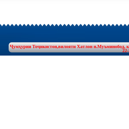
Ҷумҳурии Тоҷикистон,вилояти Хатлон н.Муъминобод, куч
22-