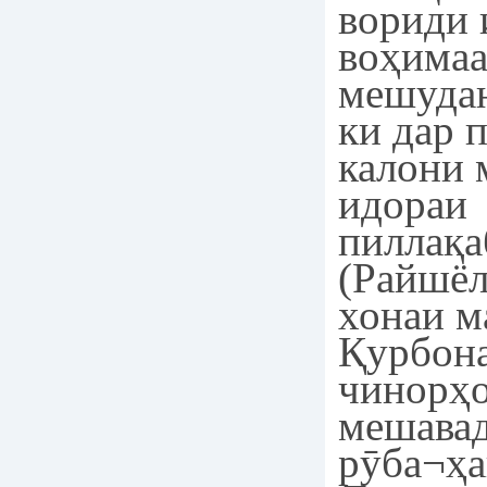
вориди 
воҳимаа
мешудан
ки дар 
калони 
идораи
пиллақа
(Райшёл
хонаи м
Қурбона
чинорҳо
мешава
рӯба¬ҳа