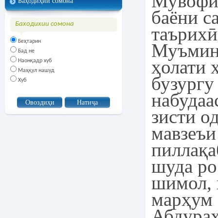
Мувофиқ
Баҳодиҳии сомона
баёни с
Баходихии сомона
таърихӣ
Беҳтарин
Муъмин
Бад не
ҳолати 
Наонқадр хуб
Маҳқул нашуд
бузургу
Хуб
набудаа
зисти о
мавзеъи
пиллақа
шуда ро
шимол, 
марҳум 
Абдураҳ