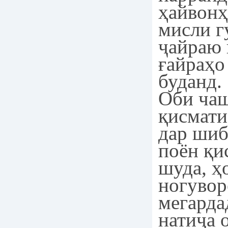
ҳайвонҳ
мисли г
ҷайраю 
ғайраҳо
буданд.
Оби чаш
қисмати
дар ши
поён қи
шуда, ҳ
ногувор
мегарда
натиҷа 