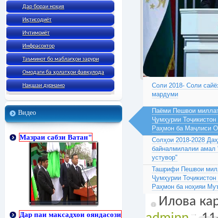
Дар бораи ноҳия
Иқтисодиёт
Ичтимоиёт
Инфрасохтор
Таъминот бо маблағҳои зарури
Омодаги ба ҳолатҳои фавқулода
Соли 2018- Соли сайё
Нақшаи дурнамо
мардуми
Паёми Пешвои миллат
Видео
Ҷумҳурии Тоҷикистон
Раҳмон ба Маҷлиси 
Мазраи сабзи Ватан"
Солҳои 2018-2028 Да
байналмилалии амал 
устувор"
Ташрифи Пешвои милл
Ҷумҳурии Тоҷикистон
Раҳмон ба ноҳияи Му
Илова кар
Дар паи максадхои ояндасози