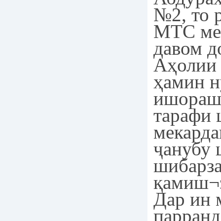
№2, то 
МТС ме
давом д
Аҳолии 
ҳамин н
ишорашу
тарафи 
мекарда
ҷанубу 
шибарз
қамиш¬з
Дар ин 
парранд