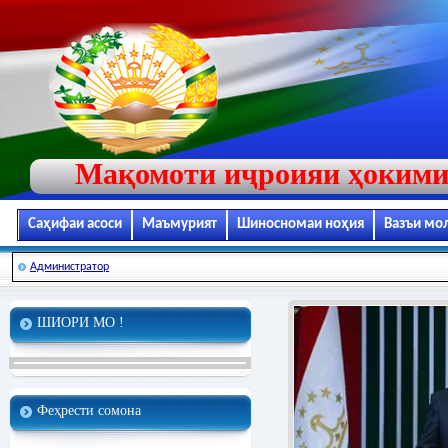
Мақомоти иҷроияи ҳокими
Саҳифаи асоси
Маъмурият
Шиносномаи ноҳия
Вазъи мо
Администратор
ШИОРИ МО !
Феҳрести сомона