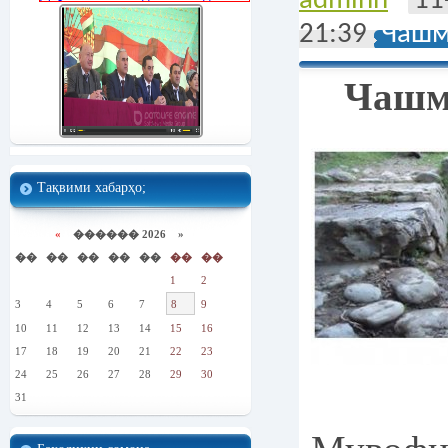
adminn
11
21:39
Чашм
Чашм
Тақвими хабарҳо;
«
������ 2026 »
��
��
��
��
��
��
��
1
2
3
4
5
6
7
8
9
10
11
12
13
14
15
16
17
18
19
20
21
22
23
24
25
26
27
28
29
30
31