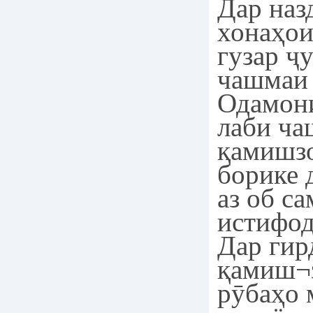
Дар наз
хонаҳои
гузар ҷ
чашмаи 
Одамони
лаби ча
қамишз
борике 
аз об с
истифод
Дар гир
қамиш¬
рӯбаҳо 