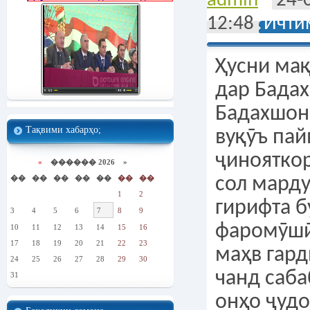
admin
24-
12:48
Ичти
Ҳусни ма
дар Бада
Бадахшон 
Тақвими хабарҳо;
вуқӯъ пай
ҷинояткор
«
������ 2026 »
��
��
��
��
��
��
��
сол марду
1
2
гирифта б
3
4
5
6
7
8
9
фаромӯшӣ
10
11
12
13
14
15
16
17
18
19
20
21
22
23
маҳв гард
24
25
26
27
28
29
30
чанд саба
31
онҳо ҷуд