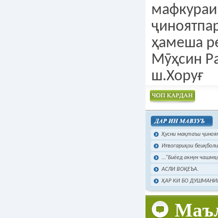
мафкураи
ҷиноятпа
ҳамеша р
Мӯҳсин Ра
ш.Хоруғ
Чоп намудан
Ҳусни мақтаъи ҷиноят
Иғвогариҳои беиқболи
...“Биёед акнун чашмҳ
АСЛИ ВОҚЕЪА.
ҲАР КИ БО ДУШМАНИИ
Маъл