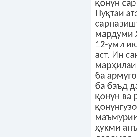
қонун са
Нуқтаи ат
сарнавиш
мардуми 
12-уми и
аст. Ин са
марҳилаи
ба армуғо
ба баъд д
қонун ва 
қонунгузо
маъмурии
ҳукми анъ