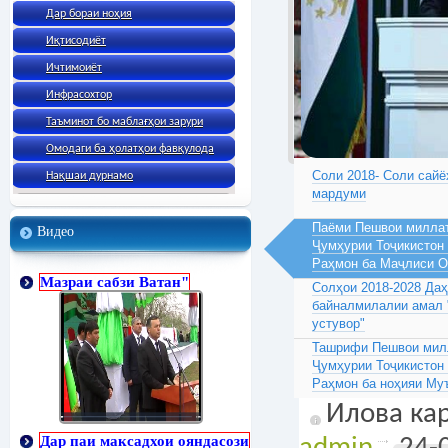
Дар бораи ноҳия
Иқтисодиёт
Ичтимоиёт
Инфрасохтор
Таъминот бо маблағҳои зарури
Омодаги ба ҳолатҳои фавқулода
Соли 2018- Соли сайё
Нақшаи дурнамо
мардуми
Паёми Пешвои миллат
Видео
Ҷумҳурии Тоҷикистон
Раҳмон ба Маҷлиси 
Мазраи сабзи Ватан"
Солҳои 2018-2028 Да
байналмилалии амал 
устувор"
Ташрифи Пешвои милл
Ҷумҳурии Тоҷикистон
Раҳмон ба ноҳияи Му
Илова кар
Дар паи максадхои ояндасози