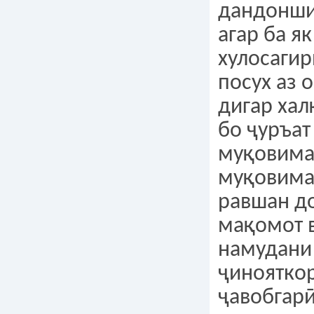
дандонши
агар ба я
хулосагир
посух аз 
дигар хал
бо ҷуръат
муқовимат
муқовима
равшан д
мақомот 
намудани 
ҷинояткор
ҷавобгарӣ