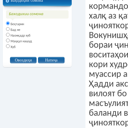
Баҳодиҳии сомона
кормандо
халқ аз қ
Баходихии сомона
ҷинояткор
Беҳтарин
Бад не
Вокунишҳ
Наонқадр хуб
Маҳқул нашуд
бораи ҷи
Хуб
воситаҳо
кори худр
муассир 
Ҳадди ак
вилоят бо
масъулият
баланди в
ҷиноятко