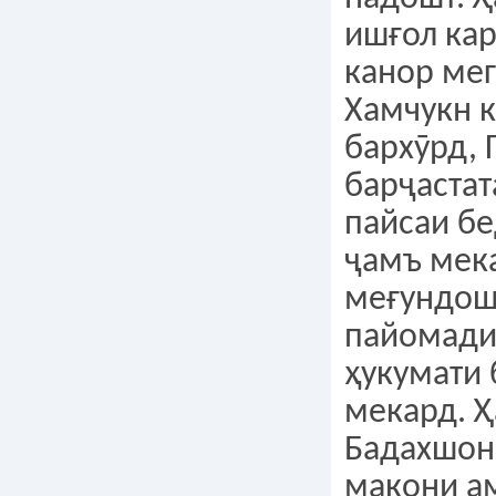
ишғол кар
канор ме
Хамчукн 
бархӯрд, 
барҷастат
пайсаи б
ҷамъ мек
меғундошт
пайомади
ҳукумати 
мекард. Ҳ
Бадахшон 
макони а