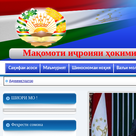
Мақомоти иҷроияи ҳокими
Саҳифаи асоси
Маъмурият
Шиносномаи ноҳия
Вазъи мо
Администратор
ШИОРИ МО !
Феҳрести сомона