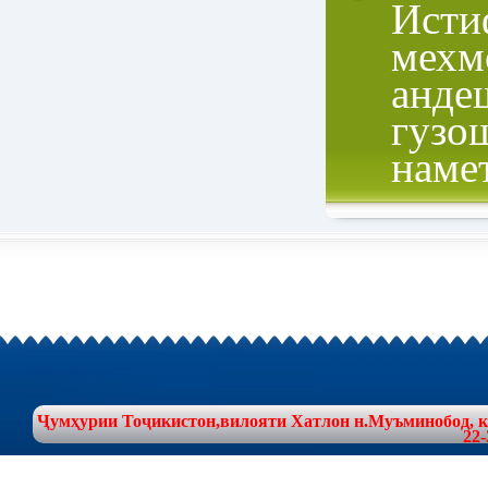
Исти
мехм
анде
гузо
наме
Ҷумҳурии Тоҷикистон,вилояти Хатлон н.Муъминобод, куч
22-