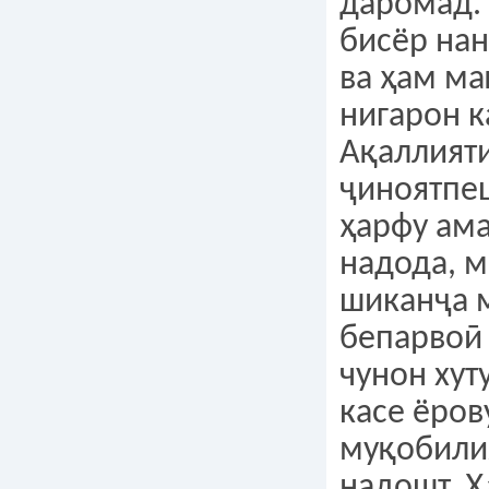
даромад.
бисёр на
ва ҳам м
нигарон к
Ақаллияти
ҷиноятпеш
ҳарфу ама
надода, м
шиканҷа 
бепарвоӣ 
чунон хут
касе ёро
муқобили
надошт. 