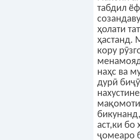
табдил ёф
созандав
ҳолати та
ҳастанд. 
кору рӯзг
менамояд,
наҳс ва м
дурӣ биҷӯ
нахустине
мақомоти
бикунанд,
аст,ки бо
ҷомеаро 